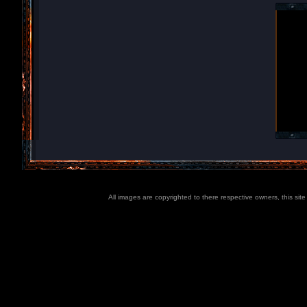
All images are copyrighted to there respective owners, this sit