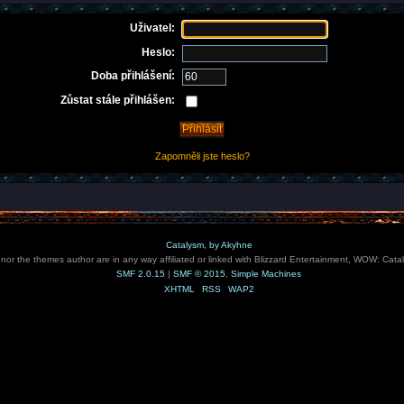
Uživatel:
Heslo:
Doba přihlášení:
Zůstat stále přihlášen:
Zapomněli jste heslo?
Catalysm, by Akyhne
e nor the themes author are in any way affiliated or linked with Blizzard Entertainment, WOW: Cata
SMF 2.0.15
|
SMF © 2015
,
Simple Machines
XHTML
RSS
WAP2