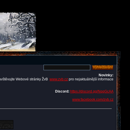
Novinky:
avštěvujte Webové stránky ŽvB
www.zvb.cz
pro nejaktuálnější informace
Discord:
https://discord.gg/NqqGcAA
www.facebook.com/zvb.cz