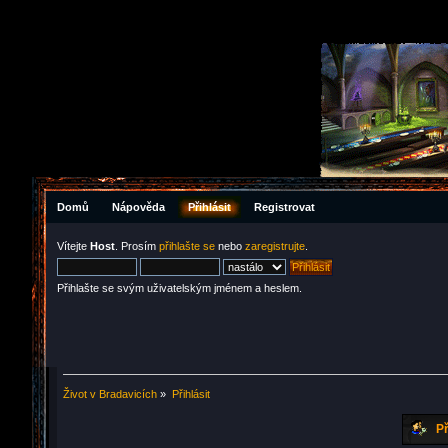
Domů
Nápověda
Přihlásit
Registrovat
Vítejte
Host
. Prosím
přihlašte se
nebo
zaregistrujte
.
Přihlašte se svým uživatelským jménem a heslem.
Život v Bradavicích
»
Přihlásit
Př