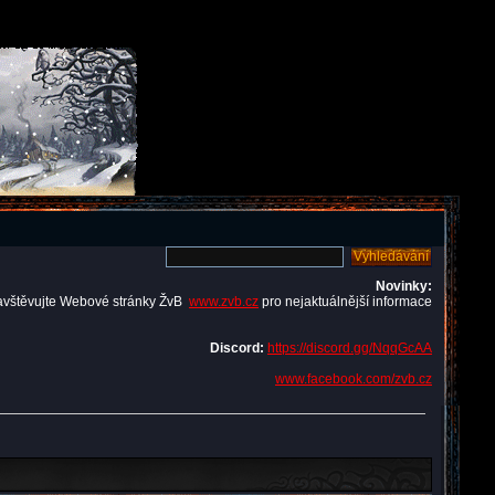
Novinky:
avštěvujte Webové stránky ŽvB
www.zvb.cz
pro nejaktuálnější informace
Discord:
https://discord.gg/NqqGcAA
www.facebook.com/zvb.cz