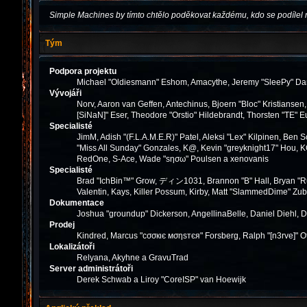
Simple Machines by tímto chtělo poděkovat každému, kdo se podílel 
Tým
Podpora projektu
Michael "Oldiesmann" Eshom, Amacythe, Jeremy "SleePy" Dar
Vývojáři
Norv, Aaron van Geffen, Antechinus, Bjoern "Bloc" Kristianse
[SiNaN]" Eser, Theodore "Orstio" Hildebrandt, Thorsten "TE" E
Specialisté
JimM, Adish "(F.L.A.M.E.R)" Patel, Aleksi "Lex" Kilpinen, Ben
"Miss All Sunday" Gonzales, K@, Kevin "greyknight17" Hou, KGIII
RedOne, S-Ace, Wade "sησω" Poulsen a xenovanis
Specialisté
Brad "IchBin™" Grow, ディン1031, Brannon "B" Hall, Bryan "Run
Valentin, Kays, Killer Possum, Kirby, Matt "SlammedDime" Zub
Dokumentace
Joshua "groundup" Dickerson, AngellinaBelle, Daniel Diehl, 
Prodej
Kindred, Marcus "cσσкιє мσηѕтєя" Forsberg, Ralph "[n3rve]" O
Lokalizátoři
Relyana, Akyhne a GravuTrad
Server administrátoři
Derek Schwab a Liroy "CoreISP" van Hoewijk