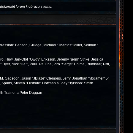
dokonalit fórum k obrazu svému.
pression" Benson, Grudge, Michael "Thantos" Miller, Selman "
ro, Huw, Jan-Olof "Owdy" Eriksson, Jeremy "jerm" Strike, Jessica
y" Dyer, Nick "Ha²", Paul_Pauline, Piro "Sarge" Dhima, Rumbaar, Pitti,
 M. Gadsdon, Jason "JBlaze" Clemons, Jerry, Jonathan "vbgamer45"
, Spuds, Steven "Fustrate" Hoffman a Joey "Tyrsson" Smith
th Trainor a Peter Duggan