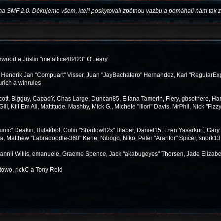
na SMF 2.0. Děkujeme všem, kteří poskytovali zpětnou vazbu a pomáhali nám tak z
wood a Justin "metallica48423" O'Leary
n, Hendrik Jan "Compuart" Visser, Juan "JayBachatero" Hernandez, Karl "RegularEx
urich a winrules
 Scott, Bigguy, CapadY, Chas Large, Duncan85, Eliana Tamerin, Fiery, gbsothere, Har
, Kill Em All, Mattitude, Mashby, Mick G., Michele "Illori" Davis, MrPhil, Nick "Fizz
ic" Deakin, Bulakbol, Colin "Shadow82x" Blaber, Daniel15, Eren Yasarkurt, Gary
a, Matthew "Labradoodle-360" Kerle, Nibogo, Niko, Peter "Arantor" Spicer, snork13
Dannii Willis, emanuele, Graeme Spence, Jack "akabugeyes" Thorsen, Jade Elizabe
towo, rickC a Tony Reid