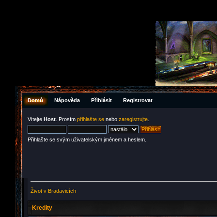
Domů
Nápověda
Přihlásit
Registrovat
Vítejte
Host
. Prosím
přihlašte se
nebo
zaregistrujte
.
Přihlašte se svým uživatelským jménem a heslem.
Život v Bradavicích
Kredity