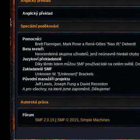
Anglický překlad
Anglický překlad
Speciální poděkování
Pomocníci
Brett Flannigan, Mark Rose a René-Gilles "Nao 尚" Deberdt
Beta testeři
Neocenitelná skupina uživatelů, jenž neúnavně hledali chyby
Jazykoví překladatelé
Díky těmto lidem můžou SMF používat lidé na celém světě. Do
Zakladatelé SMF
Unknown W. "[Unknown]" Brackets
Původní manažéři projektu
Jeff Lewis, Joseph Fung a David Recordon
A pro všechny, na které jsme zapoměnli, Děkujeme!
Autorská práva
Fórum
SMF 2.0.15
|
SMF © 2015
,
Simple Machines