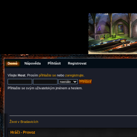
Domů
Nápověda
Přihlásit
Registrovat
Vítejte
Host
. Prosím
přihlašte se
nebo
zaregistrujte
.
Přihlašte se svým uživatelským jménem a heslem.
Život v Bradavicích
Hráči - Provoz