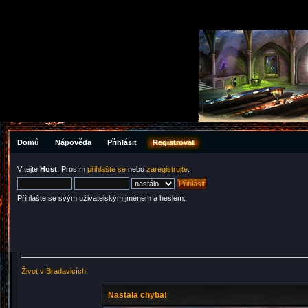
Domů
Nápověda
Přihlásit
Registrovat
Vítejte
Host
. Prosím
přihlašte se
nebo
zaregistrujte
.
Přihlašte se svým uživatelským jménem a heslem.
Život v Bradavicích
Nastala chyba!