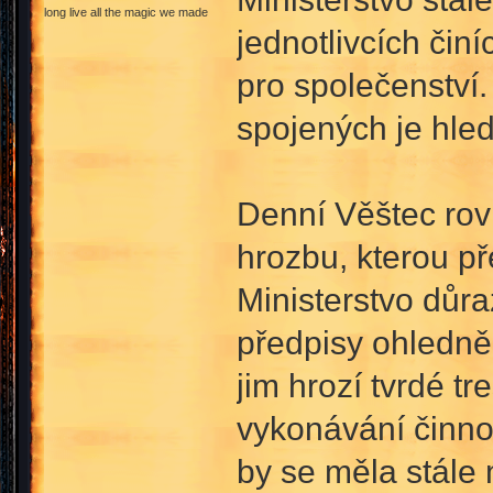
long live all the magic we made
jednotlivcích čin
pro společenství
spojených je hle
Denní Věštec rov
hrozbu, kterou př
Ministerstvo důra
předpisy ohledně
jim hrozí tvrdé t
vykonávání činnos
by se měla stále 