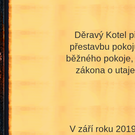
Děravý Kotel p
přestavbu pokojů
běžného pokoje,
zákona o utaje
V září roku 201