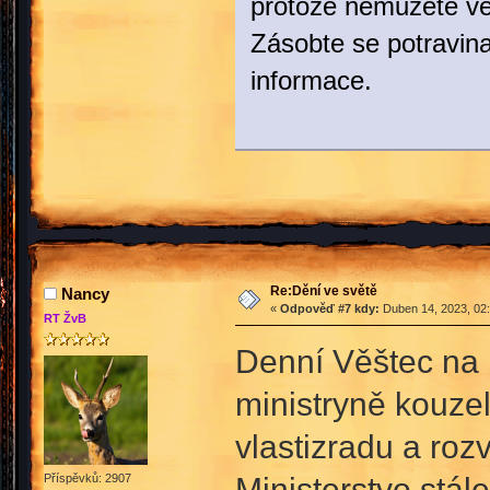
protože nemůžete vě
Zásobte se potravina
informace.
Re:Dění ve světě
Nancy
«
Odpověď #7 kdy:
Duben 14, 2023, 02:
RT ŽvB
Denní Věštec na 
ministryně kouzel
vlastizradu a roz
Ministerstvo stá
Příspěvků: 2907