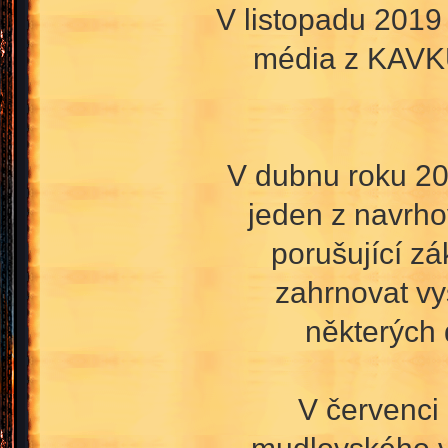
V listopadu 2019
média z KAVKU
V dubnu roku 20
jeden z navrho
porušující z
zahrnovat vy
některých 
V červenci
mudlovského vr