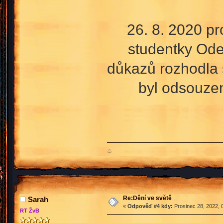
26. 8. 2020 p
studentky Ode
důkazů rozhodla 
byl odsouzen 
♧
Re:Dění ve světě
Sarah
«
Odpověď #4 kdy:
Prosinec 28, 2022, 
RT ŽvB