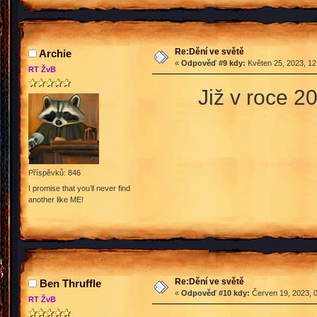
Re:Dění ve světě
Archie
«
Odpověď #9 kdy:
Květen 25, 2023, 12
RT ŽvB
Již v roce 2
Příspěvků: 846
I promise that you’ll never find
another like ME!
Re:Dění ve světě
Ben Thruffle
«
Odpověď #10 kdy:
Červen 19, 2023, 0
RT ŽvB