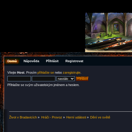
Domů
Nápověda
Přihlásit
Registrovat
Vítejte
Host
. Prosím
přihlašte se
nebo
zaregistrujte
.
Přihlašte se svým uživatelským jménem a heslem.
Život v Bradavicích
»
Hráči - Provoz
»
Herní události
»
Dění ve světě