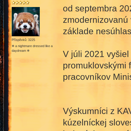
od septembra 202
zmodernizovanú 
základe nesúhlas
Příspěvků: 3225
❄ a nightmare dressed like a
daydream ❄
V júli 2021 vyšie
promuklovskými fa
pracovníkov Mini
Výskumníci z KA
kúzelníckej slove