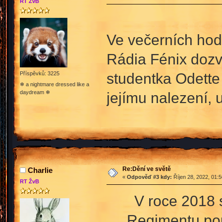
RT ŽvB
Ve večerních hod
Rádia Fénix dozv
studentka Odette
Příspěvků: 3225
❄ a nightmare dressed like a
daydream ❄
jejímu nalezení, 
Re:Dění ve světě
Charlie
«
Odpověď #3 kdy:
Říjen 28, 2022, 01:
RT ŽvB
V roce 2018 s
Regimentu pouk