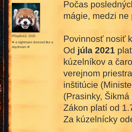
Počas posledných
mágie, medzi ne p
Povinnosť nosiť 
Příspěvků: 3225
❄ a nightmare dressed like a
daydream ❄
Od
júla 2021
plat
kúzelníkov a čar
verejnom priestr
inštitúcie (Minist
(Prasinky, Šikmá u
Zákon platí od 1
Za kúzelnícky ode