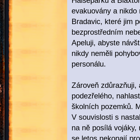
Halseparku a Blaxto
evakuovány a nikdo n
Bradavic, které jim 
bezprostředním nebez
Apeluji, abyste návš
nikdy neměli pohybov
personálu.
Zároveň zdůrazňuji, 
podezřelého, nahlast
školních pozemků. M
V souvislosti s nast
na ně posílá vojáky
se letos nekonají pr