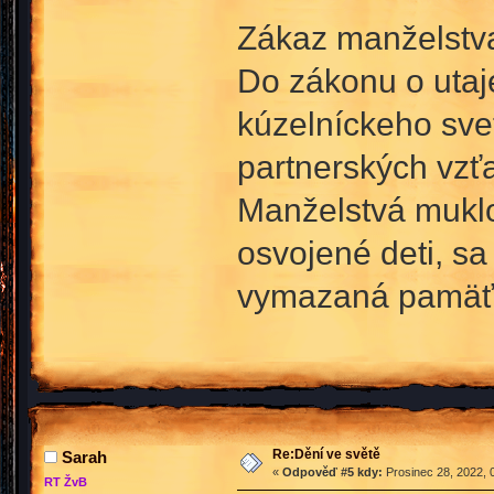
Zákaz manželstv
Do zákonu o utaj
kúzelníckeho svet
partnerských vzť
Manželstvá muklov
osvojené deti, s
vymazaná pamäť
Re:Dění ve světě
Sarah
«
Odpověď #5 kdy:
Prosinec 28, 2022, 
RT ŽvB