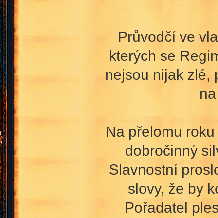
Průvodčí ve vl
kterých se Regime
nejsou nijak zlé,
na
Na přelomu roku
dobročinný si
Slavnostní prosl
slovy, že by 
Pořadatel ples