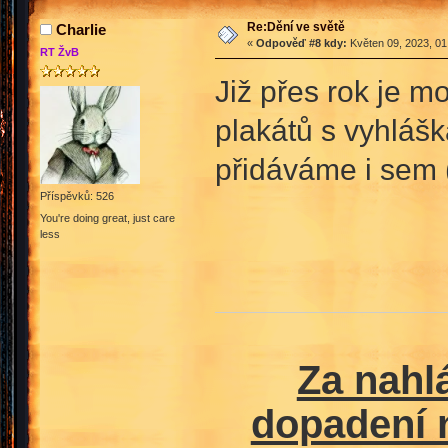
Re:Dění ve světě
Charlie
«
Odpověď #8 kdy:
Květen 09, 2023, 01
RT ŽvB
Již přes rok je m
plakátů s vyhláš
přidáváme i sem (t
Příspěvků: 526
You're doing great, just care
less
Za nahl
dopadení n