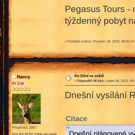
Pegasus Tours - 
týždenný pobyt n
«
Poslední změna: Prosinec 28, 2022, 08:00:14
Re:Dění ve světě
Nancy
«
Odpověď #6 kdy:
Leden 06, 2023, 09:
RT ŽvB
Dnešní vysílání R
Citace
Příspěvků: 2907
Dnešní plánované vys
long live all the magic we made