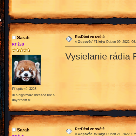
Re:Dění ve světě
Sarah
«
Odpověď #1 kdy:
Duben 09, 2022, 06:
RT ŽvB
Vysielanie rádia 
Příspěvků: 3225
❄ a nightmare dressed like a
daydream ❄
Re:Dění ve světě
Sarah
«
Odpověď #2 kdy:
Duben 21, 2022, 07: