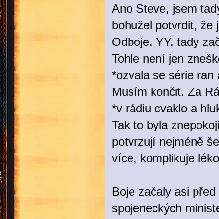
Ano Steve, jsem tad
bohužel potvrdit, že 
Odboje. YY, tady zač
Tohle není jen zneš
*ozvala se série ran 
Musím končit. Za Rá
*v rádiu cvaklo a hluk
Tak to byla znepokoj
potvrzují nejméně šed
více, komplikuje léko
Boje začaly asi před
spojeneckých ministe