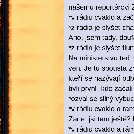
našemu reportérovi 
*v rádiu cvaklo a zač
*z rádia je slyšet ch
Ano, jsem tady, dou
*z rádia je slyšet t
Na ministerstvu teď 
ven. Je tu spousta z
kteří se nazývají odb
byli první, kdo začal
*ozval se silný výbuch
*v rádiu cvaklo a rám
Zane, jsi tam ještě
*v rádiu cvaklo a rá