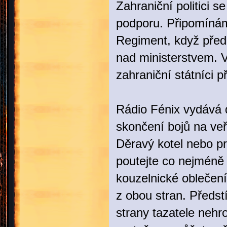
Zahraniční politici s
podporu. Připomínám
Regiment, když před 
nad ministerstvem. V
zahraniční státníci p
Rádio Fénix vydává 
skončení bojů na veře
Děravý kotel nebo pr
poutejte co nejméně 
kouzelnické oblečení
z obou stran. Předstí
strany tazatele nehr