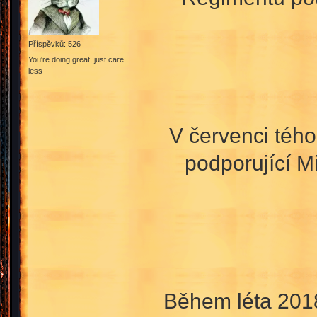
Příspěvků: 526
You're doing great, just care
less
V červenci tého
podporující M
Během léta 2018