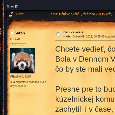
Stran: [
1
]
Autor
Téma: Dění ve světě (Přečteno 29035 krát)
Dění ve světě
Sarah
«
kdy:
Duben 09, 2022, 06:55:05 odpoled
RT ŽvB
Chcete vedieť, č
Bola v Dennom Veš
čo by ste mali ve
Příspěvků: 3225
❄ a nightmare dressed like a
daydream ❄
Presne pre to bud
kúzelníckej komun
zachytili i v čase