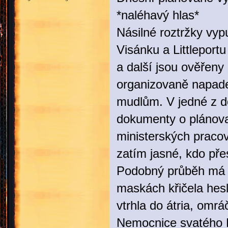
*naléhavý hlas*
Násilné roztržky vy
Visánku a Littleport
a další jsou ověřeny
organizovaně napaden
mudlům. V jedné z d
dokumenty o plánova
ministerských pracov
zatím jasné, kdo pře
Podobný průběh má i 
maskách křičela hesl
vtrhla do átria, omr
Nemocnice svatého M