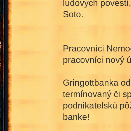
ludových povestí
Soto.
Pracovníci Nemoc
pracovníci nový ú
Gringottbanka od
termínovaný či sp
podnikatelskú pôž
banke!