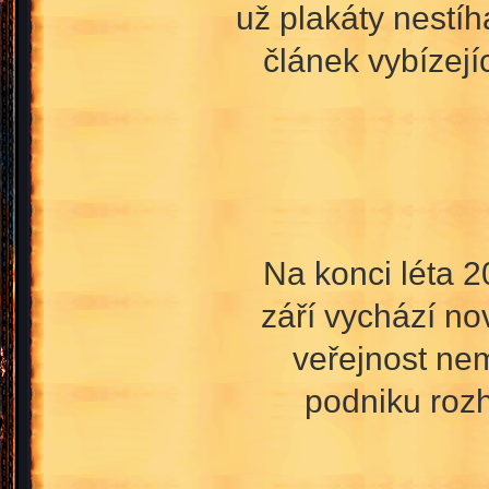
už plakáty nestíh
článek vybízejí
Na konci léta 
září vychází no
veřejnost nem
podniku rozh