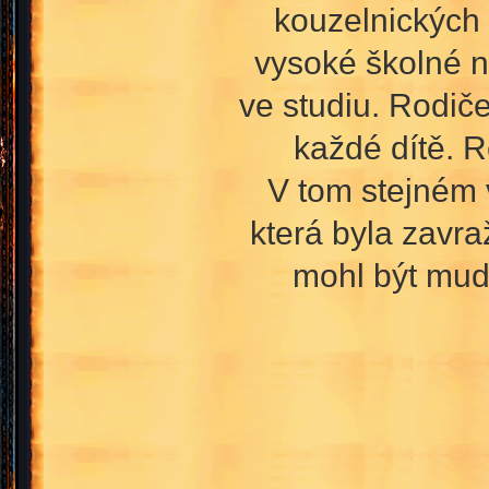
kouzelnických 
vysoké školné ne
ve studiu. Rodič
každé dítě. 
V tom stejném 
která byla zavr
mohl být mudl