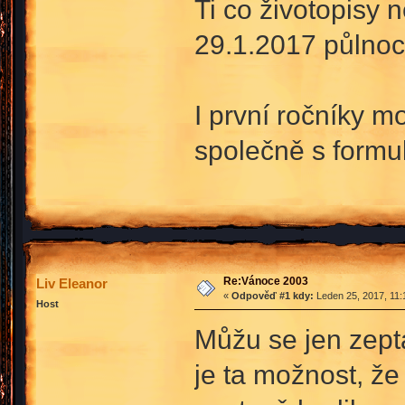
Ti co životopisy
29.1.2017 půlnoc
I první ročníky m
společně s formu
Re:Vánoce 2003
Liv Eleanor
«
Odpověď #1 kdy:
Leden 25, 2017, 11:
Host
Můžu se jen zept
je ta možnost, ž