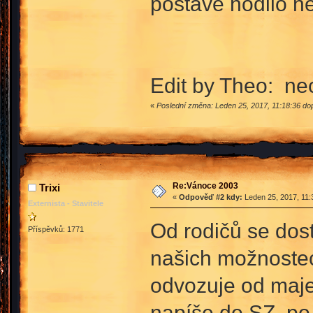
postavě hodilo ne
Edit by Theo: ne
«
Poslední změna: Leden 25, 2017, 11:18:36 d
Re:Vánoce 2003
Trixi
«
Odpověď #2 kdy:
Leden 25, 2017, 11:
Externista - Stavitele
Od rodičů se dost
Příspěvků: 1771
našich možnostech
odvozuje od majet
napíše do SZ, po 