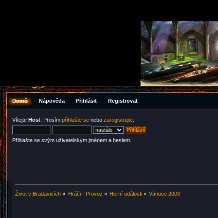
Domů
Nápověda
Přihlásit
Registrovat
Vítejte
Host
. Prosím
přihlašte se
nebo
zaregistrujte
.
Přihlašte se svým uživatelským jménem a heslem.
Život v Bradavicích
»
Hráči - Provoz
»
Herní události
»
Vánoce 2003