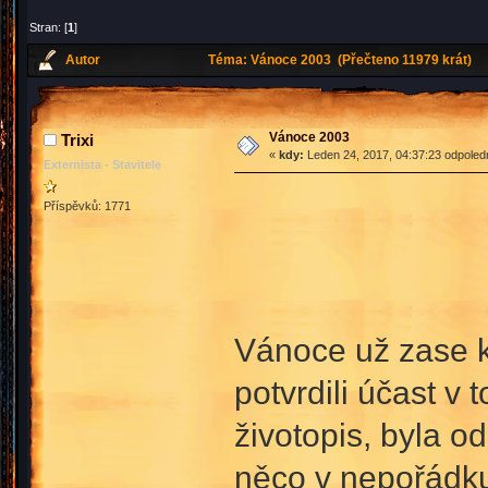
Stran: [
1
]
Autor
Téma: Vánoce 2003 (Přečteno 11979 krát)
Vánoce 2003
Trixi
«
kdy:
Leden 24, 2017, 04:37:23 odpoled
Externista - Stavitele
Příspěvků: 1771
Vánoce už zase k
potvrdili účast v
životopis, byla 
něco v nepořádku