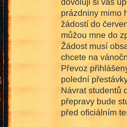
dovoluji si vás u
prázdniny mimo hr
žádostí do červen
můžou mne do zpr
Žádost musí obsa
chcete na vánoční
Převoz přihlášen
polední přestávky
Návrat studentů 
přepravy bude s
před oficiálním 