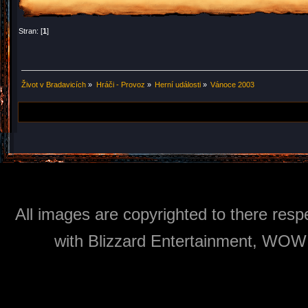
Stran: [
1
]
Život v Bradavicích
»
Hráči - Provoz
»
Herní události
»
Vánoce 2003
All images are copyrighted to there respe
with Blizzard Entertainment, WOW: 