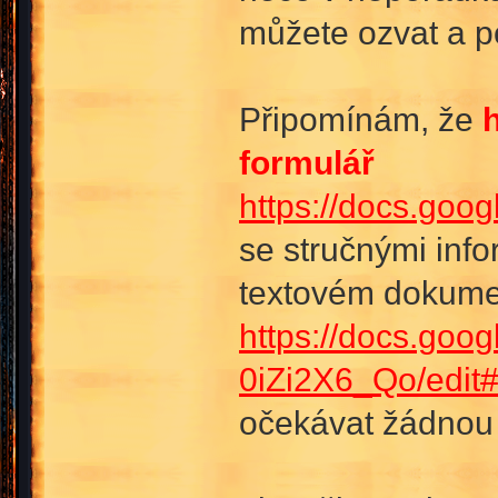
můžete ozvat a p
Připomínám, že
formulář
https://docs.g
se stručnými info
textovém dokum
https://docs.g
0iZi2X6_Qo/edit
očekávat žádnou 