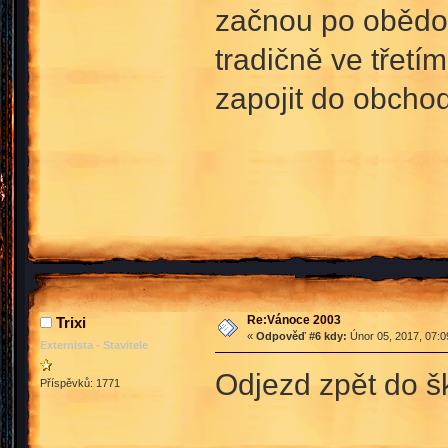
začnou po obědov
tradičně ve třetí
zapojit do obcho
Re:Vánoce 2003
Trixi
«
Odpověď #6 kdy:
Únor 05, 2017, 07:0
Externista - Stavitele
Odjezd zpět do š
Příspěvků: 1771