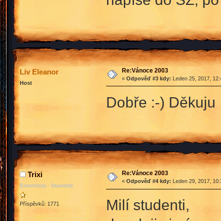
Re:Vánoce 2003
Liv Eleanor
«
Odpověď #3 kdy:
Leden 25, 2017, 12:
Host
Dobře :-) Děkuju
Re:Vánoce 2003
Trixi
«
Odpověď #4 kdy:
Leden 29, 2017, 10:
Externista - Stavitele
Milí studenti,
Příspěvků: 1771