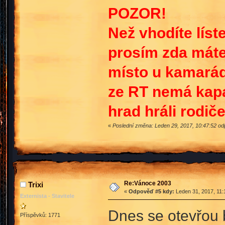
POZOR!
Než vhodíte lís
prosím zda máte 
místo u kamaráda
ze RT nemá kapa
hrad hráli rodiče
«
Poslední změna: Leden 29, 2017, 10:47:52 odp
Re:Vánoce 2003
Trixi
«
Odpověď #5 kdy:
Leden 31, 2017, 11:
Externista - Stavitele
Dnes se otevřou
Příspěvků: 1771