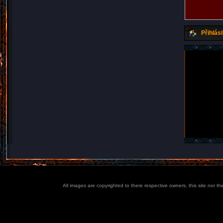
Přihlási
All images are copyrighted to there respective owners, this site nor t