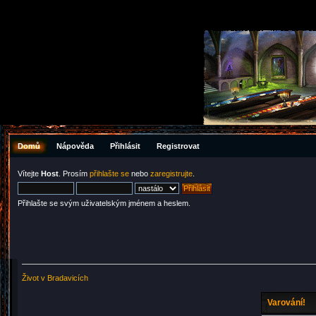
Domů
Nápověda
Přihlásit
Registrovat
Vítejte
Host
. Prosím
přihlašte se
nebo
zaregistrujte
.
Přihlašte se svým uživatelským jménem a heslem.
Život v Bradavicích
Varování!