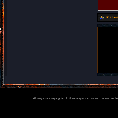
Přihlási
All images are copyrighted to there respective owners, this site nor t