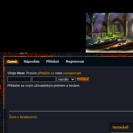
Domů
Nápověda
Přihlásit
Registrovat
Vítejte
Host
. Prosím
přihlašte se
nebo
zaregistrujte
.
Přihlašte se svým uživatelským jménem a heslem.
Život v Bradavicích
Varování!