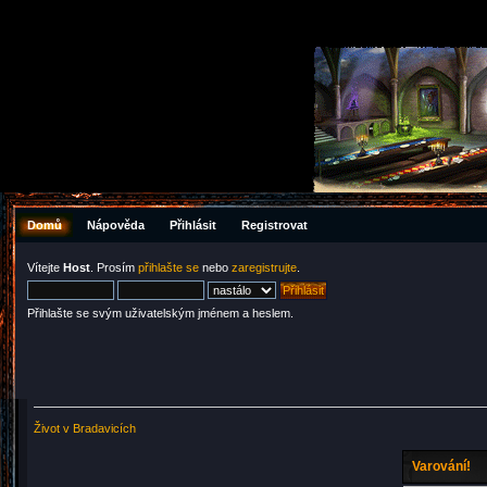
Domů
Nápověda
Přihlásit
Registrovat
Vítejte
Host
. Prosím
přihlašte se
nebo
zaregistrujte
.
Přihlašte se svým uživatelským jménem a heslem.
Život v Bradavicích
Varování!