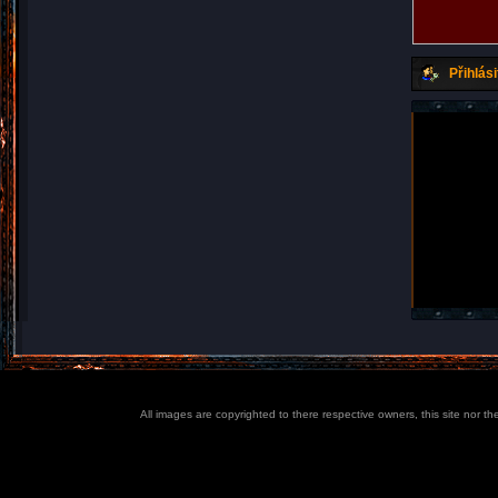
Přihlási
All images are copyrighted to there respective owners, this site nor t