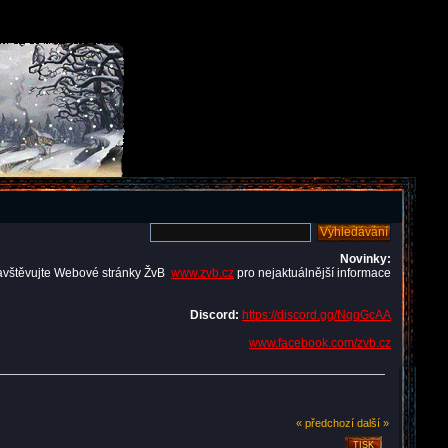
Novinky:
avštěvujte Webové stránky ŽvB
www.zvb.cz
pro nejaktuálnější informace
Discord:
https://discord.gg/NqqGcAA
www.facebook.com/zvb.cz
« předchozí
další »
TISK