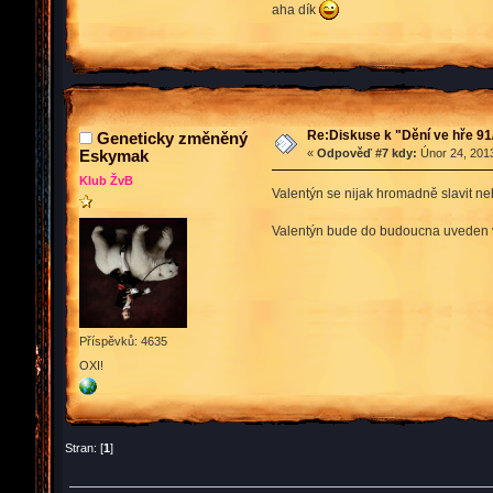
aha dík
Re:Diskuse k "Dění ve hře 91
Geneticky změněný
Eskymak
«
Odpověď #7 kdy:
Únor 24, 2013
Klub ŽvB
Valentýn se nijak hromadně slavit ne
Valentýn bude do budoucna uveden v k
Příspěvků: 4635
OXI!
Stran: [
1
]