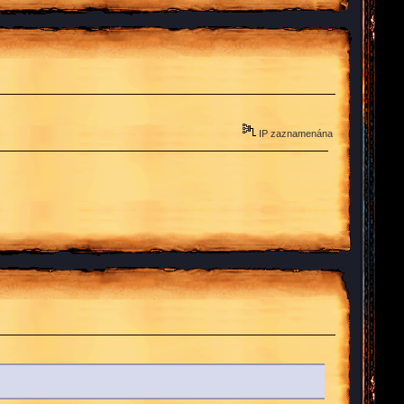
IP zaznamenána