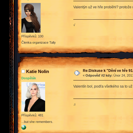
Valentýn už ve hře proběhl? protože 
√
Příspěvků: 100
Členka organizace Tally
Re:Diskuse k "Dění ve hře 91
Katie Nolin
«
Odpověď #2 kdy:
Únor 24, 2013
Dospělák
Valentín bol, podľa všetkého sa to u
♫
Příspěvků: 481
...but she remembers.