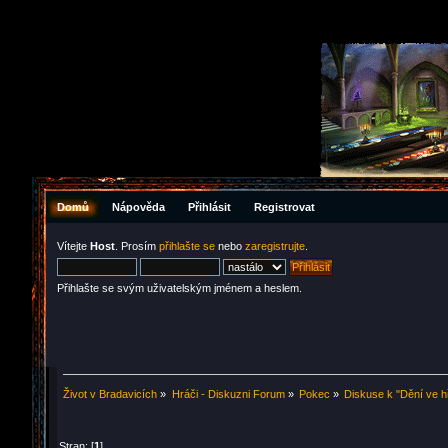
Domů
Nápověda
Přihlásit
Registrovat
Vítejte
Host
. Prosím
přihlašte se
nebo
zaregistrujte
.
Přihlašte se svým uživatelským jménem a heslem.
Život v Bradavicích
»
Hráči - Diskuzni Forum
»
Pokec
»
Diskuse k "Dění ve h
Stran: [
1
]