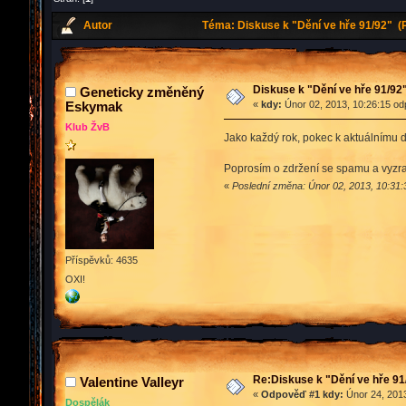
Autor
Téma: Diskuse k "Dění ve hře 91/92" (
Diskuse k "Dění ve hře 91/92
Geneticky změněný
Eskymak
«
kdy:
Únor 02, 2013, 10:26:15 od
Klub ŽvB
Jako každý rok, pokec k aktuálnímu d
Poprosím o zdržení se spamu a vyzra
«
Poslední změna: Únor 02, 2013, 10:3
Příspěvků: 4635
OXI!
Re:Diskuse k "Dění ve hře 91
Valentine Valleyr
«
Odpověď #1 kdy:
Únor 24, 2013
Dospělák