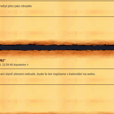
nebyl ples jako obvykle
/92"
, 11:59:48 dopoledne »
ž ani slaviť plesom nebude, bude to len napísane v kalendári na webu.