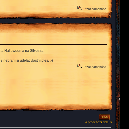
IP zaznamenána
na Halloween a na Silvestra.
ebrání si udělat vlastní ples. :-)
IP zaznamenána
TISK
« předchozí
další »