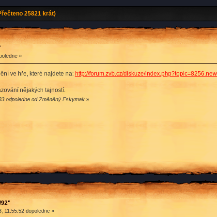
Přečteno 25821 krát)
"
poledne »
ění ve hře, které najdete na:
http://forum.zvb.cz/diskuze/index.php?topic=8256.n
zování nějakých tajností.
1:33 odpoledne od Změněný Eskymak
»
/92"
, 11:55:52 dopoledne »