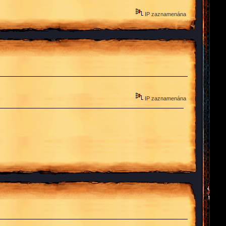
IP zaznamenána
IP zaznamenána