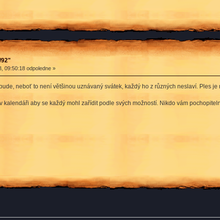
/92"
, 09:50:18 odpoledne »
bude, neboť to není většinou uznávaný svátek, každý ho z různých neslaví. Ples je 
alendáři aby se každý mohl zařídit podle svých možností. Nikdo vám pochopitelně n