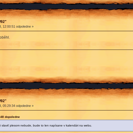
/92"
, 12:00:51 odpoledne »
roběhl.
/92"
, 05:29:34 odpoledne »
9:48 dopoledne
ni slaviť plesom nebude, bude to len napísane v kalendári na webu.