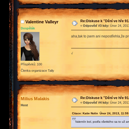
Re:Diskuse k "Dění ve hře 91
Valentine Valleyr
«
Odpověď #3 kdy:
Únor 24, 2013
Dospělák
aha,tak to jsem ani nepostřehla,že p
√
Příspěvků: 100
Členka organizace Tally
Re:Diskuse k "Dění ve hře 91
Milius Malakis
«
Odpověď #4 kdy:
Únor 24, 2013
Host
Citace: Katie Nolin Únor 24, 2013, 11:5
Valentín bol, podľa všetkého sa to už a