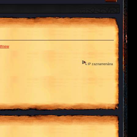
ew#new
IP zaznamenána