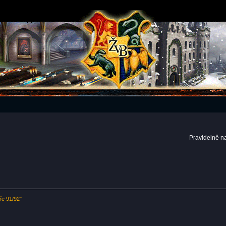
Pravidelně n
ře 91/92"