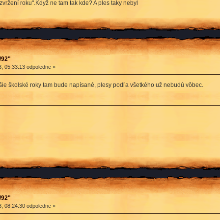
zvržení roku".Když ne tam tak kde? A ples taky nebyl
/92"
, 05:33:13 odpoledne »
ie školské roky tam bude napísané, plesy podľa všetkého už nebudú vôbec.
/92"
, 08:24:30 odpoledne »