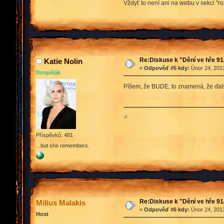
Vždyť to není ani na webu v sekci "ro
Re:Diskuse k "Dění ve hře 91
Katie Nolin
«
Odpověď #5 kdy:
Únor 24, 2013
Dospělák
Píšem, že BUDE, to znamená, že ďalš
♫
Příspěvků: 481
...but she remembers.
Re:Diskuse k "Dění ve hře 91
Milius Malakis
«
Odpověď #6 kdy:
Únor 24, 2013
Host