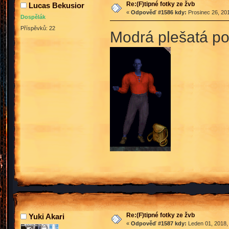
Re:(F)tipné fotky ze žvb
Lucas Bekusior
«
Odpověď #1586 kdy:
Prosinec 26, 201
Dospělák
Příspěvků: 22
Modrá plešatá pos
Re:(F)tipné fotky ze žvb
Yuki Akari
«
Odpověď #1587 kdy:
Leden 01, 2018,