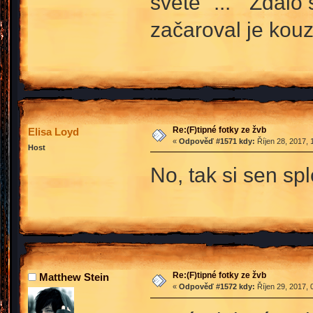
světě" ... " Zdálo
začaroval je kouz
Re:(F)tipné fotky ze žvb
Elisa Loyd
«
Odpověď #1571 kdy:
Říjen 28, 2017, 
Host
No, tak si sen sp
Re:(F)tipné fotky ze žvb
Matthew Stein
«
Odpověď #1572 kdy:
Říjen 29, 2017, 