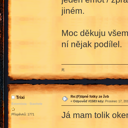
jiném.
Moc děkuju všem 
ní nějak podílel.
死
Re:(F)tipné fotky ze žvb
Trixi
«
Odpověď #1583 kdy:
Prosinec 17, 201
Externista - Stavitele
Já mam tolik oke
Příspěvků: 1771