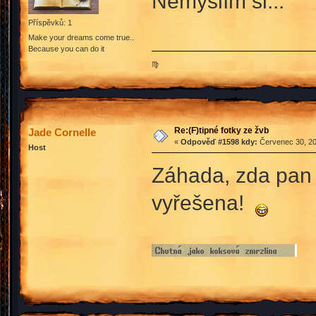
Nemyslím si...
Příspěvků: 1
Make your dreams come true..
Because you can do it
♍
Re:(F)tipné fotky ze žvb
Jade Cornelle
«
Odpověď #1598 kdy:
Červenec 30, 20
Host
Záhada, zda pan 
vyřešena!