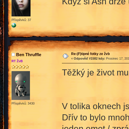
Když si Ash drze
Příspěvků: 37
Re:(F)tipné fotky ze žvb
Ben Thruffle
«
Odpověď #1582 kdy:
Prosinec 17, 201
RT ŽvB
Těžký je život mu
V tolika oknech j
Příspěvků: 3430
Dřív to bylo mno
jeden emot / zpr