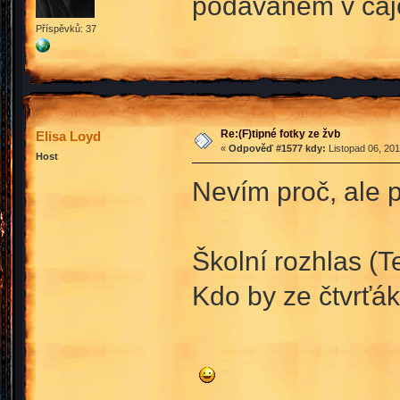
podávaném v ča
Příspěvků: 37
Re:(F)tipné fotky ze žvb
Elisa Loyd
«
Odpověď #1577 kdy:
Listopad 06, 201
Host
Nevím proč, ale p
Školní rozhlas (Te
Kdo by ze čtvrťák