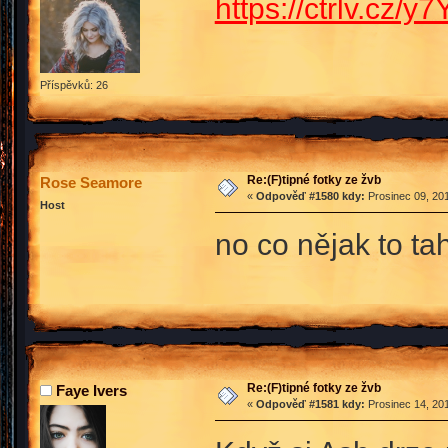
https://ctrlv.cz/y
Příspěvků: 26
Re:(F)tipné fotky ze žvb
Rose Seamore
«
Odpověď #1580 kdy:
Prosinec 09, 201
Host
no co nějak to t
Re:(F)tipné fotky ze žvb
Faye Ivers
«
Odpověď #1581 kdy:
Prosinec 14, 201