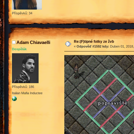
Příspěvků: 34
Re:(F)tipné fotky ze žvb
Adam Chiavaelli
«
Odpověď #1592 kdy:
Duben 01, 2018,
Dospělák
Příspěvků: 186
Italian Mafia Inductee