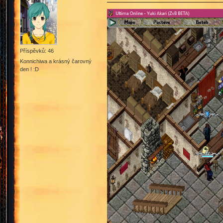
Příspěvků: 46
Konnichiwa a krásný čarovný
den ! :D