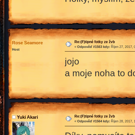
Re:(F)tipné fotky ze žvb
Rose Seamore
«
Odpověď #1563 kdy:
Říjen 27, 2017, 
Host
jojo
a moje noha to d
Re:(F)tipné fotky ze žvb
Yuki Akari
«
Odpověď #1564 kdy:
Říjen 28, 2017, 