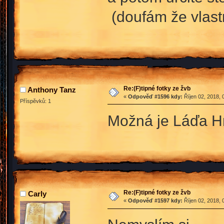
(doufám že vlast
Re:(F)tipné fotky ze žvb
Anthony Tanz
«
Odpověď #1596 kdy:
Říjen 02, 2018, 
Příspěvků: 1
Možná je Láďa Hr
Re:(F)tipné fotky ze žvb
Carly
«
Odpověď #1597 kdy:
Říjen 02, 2018, 