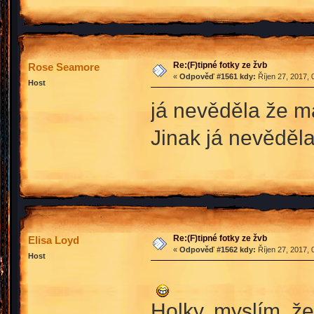
Re:(F)tipné fotky ze žvb
Rose Seamore
«
Odpověď #1561 kdy:
Říjen 27, 2017, 
Host
já nevěděla že m
Jinak já nevěděl
Re:(F)tipné fotky ze žvb
Elisa Loyd
«
Odpověď #1562 kdy:
Říjen 27, 2017, 
Host
Holky, myslím, ž