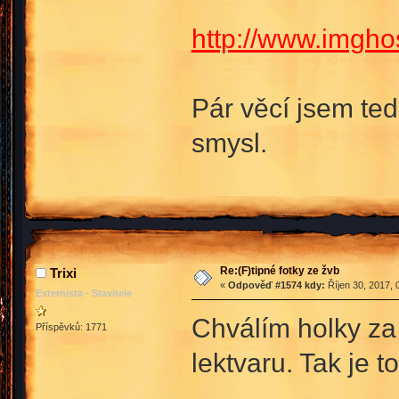
http://www.imgho
Pár věcí jsem ted
smysl.
Re:(F)tipné fotky ze žvb
Trixi
«
Odpověď #1574 kdy:
Říjen 30, 2017, 
Externista - Stavitele
Chválím holky za 
Příspěvků: 1771
lektvaru. Tak je 