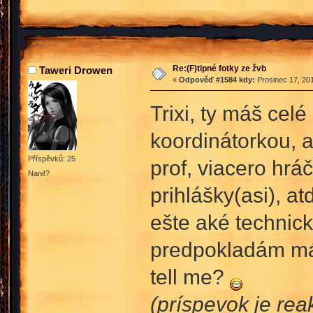
Re:(F)tipné fotky ze žvb
Taweri Drowen
«
Odpověď #1584 kdy:
Prosinec 17, 201
Trixi, ty máš cel
koordinátorkou, a
Příspěvků: 25
prof, viacero hrá
Nani!?
prihlášky(asi), at
ešte aké technic
predpokladám máš
tell me?
(príspevok je rea