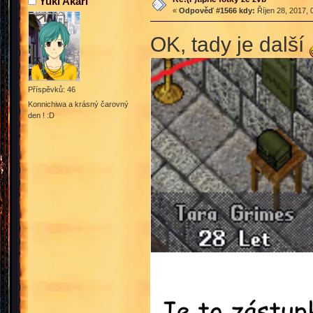
Yuki Akari
«
Odpověď #1566 kdy:
Říjen 28, 2017, 
OK, tady je další
Příspěvků: 46
Konnichiwa a krásný čarovný
den ! :D