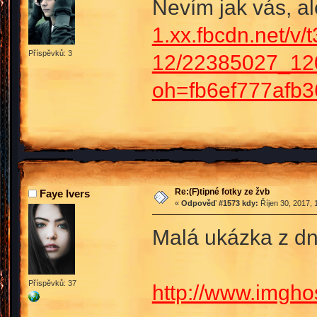
Nevím jak vás, a
1.xx.fbcdn.net/v/t
Příspěvků: 3
12/22385027_12
oh=fb6ef777afb
Re:(F)tipné fotky ze žvb
Faye Ivers
«
Odpověď #1573 kdy:
Říjen 30, 2017, 
Malá ukázka z d
Příspěvků: 37
http://www.imgho