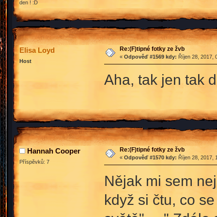
den ! :D
Re:(F)tipné fotky ze žvb
Elisa Loyd
«
Odpověď #1569 kdy:
Říjen 28, 2017, 
Host
Aha, tak jen tak 
Re:(F)tipné fotky ze žvb
Hannah Cooper
«
Odpověď #1570 kdy:
Říjen 28, 2017, 
Příspěvků: 7
Nějak mi sem nej
když si čtu, co s