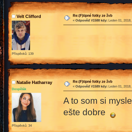
Re:(F)tipné fotky ze žvb
Velt Clifford
«
Odpověď #1588 kdy:
Leden 01, 2018,
Příspěvků: 139
Re:(F)tipné fotky ze žvb
Natalie Hatharray
«
Odpověď #1589 kdy:
Leden 01, 2018,
Dospělák
A to som si mysl
ešte dobre
Příspěvků: 34