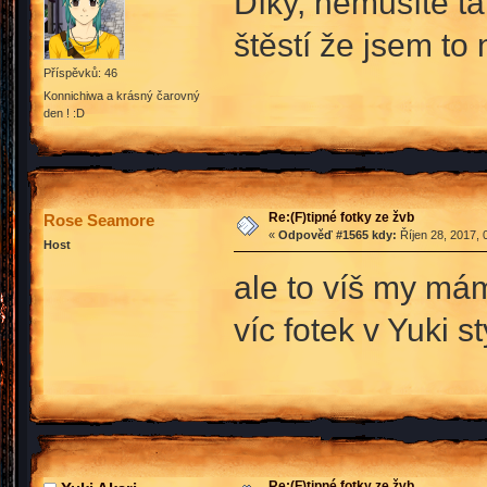
Díky, nemusíte t
štěstí že jsem to
Příspěvků: 46
Konnichiwa a krásný čarovný
den ! :D
Re:(F)tipné fotky ze žvb
Rose Seamore
«
Odpověď #1565 kdy:
Říjen 28, 2017, 
Host
ale to víš my má
víc fotek v Yuki st
Re:(F)tipné fotky ze žvb