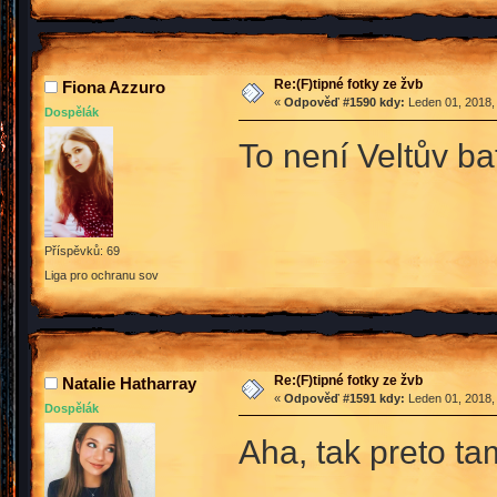
Re:(F)tipné fotky ze žvb
Fiona Azzuro
«
Odpověď #1590 kdy:
Leden 01, 2018,
Dospělák
To není Veltův b
Příspěvků: 69
Liga pro ochranu sov
Re:(F)tipné fotky ze žvb
Natalie Hatharray
«
Odpověď #1591 kdy:
Leden 01, 2018,
Dospělák
Aha, tak preto ta