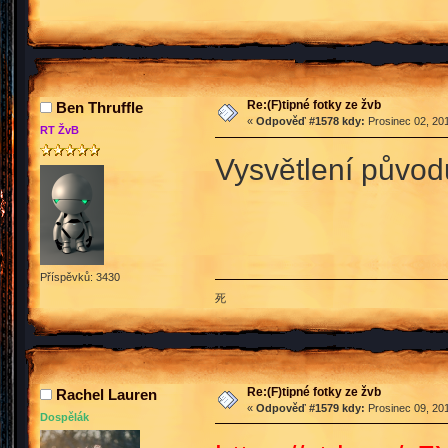
Re:(F)tipné fotky ze žvb
Ben Thruffle
«
Odpověď #1578 kdy:
Prosinec 02, 201
RT ŽvB
Vysvětlení půvo
Příspěvků: 3430
死
Re:(F)tipné fotky ze žvb
Rachel Lauren
«
Odpověď #1579 kdy:
Prosinec 09, 201
Dospělák