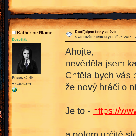
Re:(F)tipné fotky ze žvb
Katherine Blame
«
Odpověď #1595 kdy:
Září 28, 2018, 1
Dospělák
Ahojte,
nevěděla jsem kam
Chtěla bych vás p
Příspěvků: 404
že nový hráči o n
♥ *VallStar* ♥
Je to -
https://w
a potom určitě sto