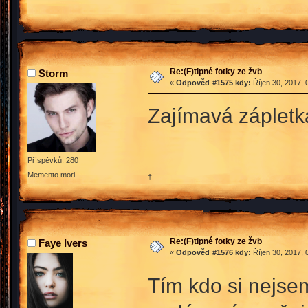
Re:(F)tipné fotky ze žvb
Storm
«
Odpověď #1575 kdy:
Říjen 30, 2017, 
Zajímavá zápletk
Příspěvků: 280
Memento mori.
†
Re:(F)tipné fotky ze žvb
Faye Ivers
«
Odpověď #1576 kdy:
Říjen 30, 2017, 
Tím kdo si nejse