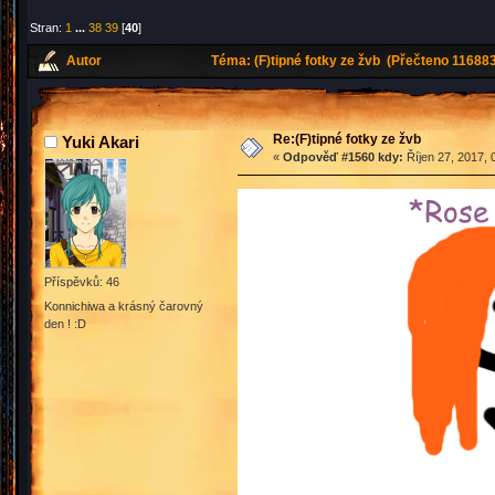
Stran:
1
...
38
39
[
40
]
Autor
Téma: (F)tipné fotky ze žvb (Přečteno 116883
Re:(F)tipné fotky ze žvb
Yuki Akari
«
Odpověď #1560 kdy:
Říjen 27, 2017, 
Příspěvků: 46
Konnichiwa a krásný čarovný
den ! :D