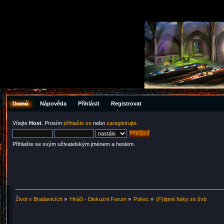
Domů
Nápověda
Přihlásit
Registrovat
Vítejte
Host
. Prosím
přihlašte se
nebo
zaregistrujte
.
Přihlašte se svým uživatelským jménem a heslem.
Život v Bradavicích
»
Hráči - Diskuzni Forum
»
Pokec
»
(F)tipné fotky ze žvb