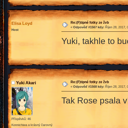
Re:(F)tipné fotky ze žvb
Elisa Loyd
«
Odpověď #1567 kdy:
Říjen 28, 2017, 
Host
Yuki, takhle to 
Re:(F)tipné fotky ze žvb
Yuki Akari
«
Odpověď #1568 kdy:
Říjen 28, 2017, 
Tak Rose psala víc
Příspěvků: 46
Konnichiwa a krásný čarovný