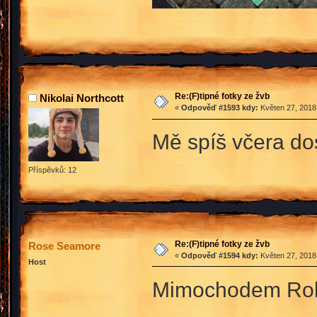
Re:(F)tipné fotky ze žvb
Nikolai Northcott
«
Odpověď #1593 kdy:
Květen 27, 2018,
Mě spíš včera dos
Příspěvků: 12
Re:(F)tipné fotky ze žvb
Rose Seamore
«
Odpověď #1594 kdy:
Květen 27, 2018,
Host
Mimochodem Robin