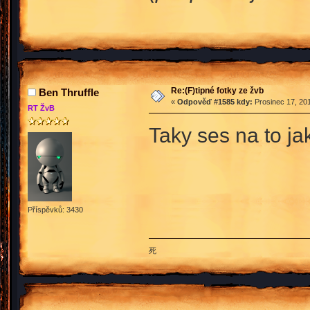
Re:(F)tipné fotky ze žvb
Ben Thruffle
«
Odpověď #1585 kdy:
Prosinec 17, 201
RT ŽvB
Taky ses na to j
Příspěvků: 3430
死