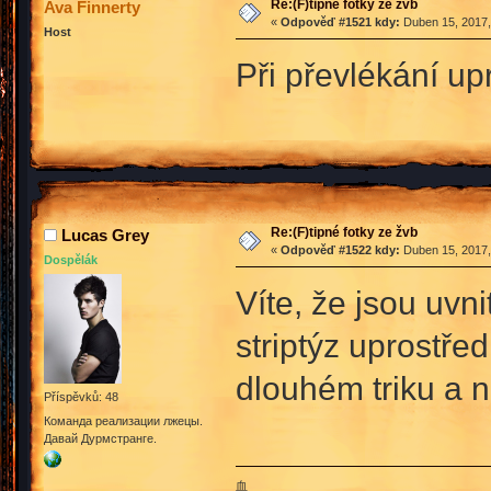
Re:(F)tipné fotky ze žvb
Ava Finnerty
«
Odpověď #1521 kdy:
Duben 15, 2017,
Host
Při převlékání u
Re:(F)tipné fotky ze žvb
Lucas Grey
«
Odpověď #1522 kdy:
Duben 15, 2017,
Dospělák
Víte, že jsou uvn
striptýz uprostře
dlouhém triku a n
Příspěvků: 48
Команда реализации лжецы.
Давай Дурмстранге.
血