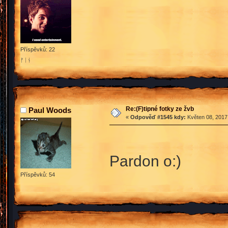
Příspěvků: 22
ᚠᛁᚾ
Re:(F)tipné fotky ze žvb
Paul Woods
«
Odpověď #1545 kdy:
Květen 08, 2017,
Pardon o:)
Příspěvků: 54