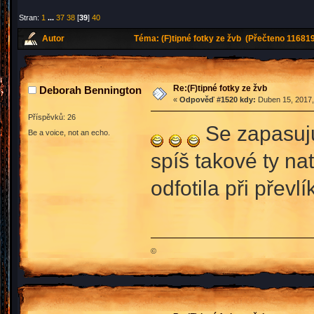
Stran:
1
...
37
38
[
39
]
40
Autor
Téma: (F)tipné fotky ze žvb (Přečteno 116819
Re:(F)tipné fotky ze žvb
Deborah Bennington
«
Odpověď #1520 kdy:
Duben 15, 2017,
Příspěvků: 26
Se zapasuju
Be a voice, not an echo.
spíš takové ty na
odfotila při převlí
©