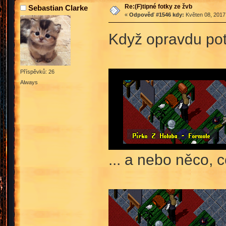
Re:(F)tipné fotky ze žvb
Sebastian Clarke
«
Odpověď #1546 kdy:
Květen 08, 2017,
Když opravdu potř
Příspěvků: 26
Always
... a nebo něco, 