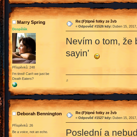
Re:(F)tipné fotky ze žvb
Marry Spring
«
Odpověď #1526 kdy:
Duben 15, 2017,
Dospělák
Nevím o tom, že b
sayin'
Příspěvků: 248
I'm tired! Can't we just be
Death Eaters?
♫
Re:(F)tipné fotky ze žvb
Deborah Bennington
«
Odpověď #1527 kdy:
Duben 15, 2017,
Příspěvků: 26
Poslední a nebud
Be a voice, not an echo.