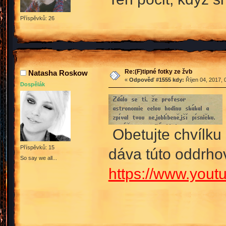
Příspěvků: 26
Re:(F)tipné fotky ze žvb
Natasha Roskow
«
Odpověď #1555 kdy:
Říjen 04, 2017, 
Dospělák
Obetujte chvílku
Příspěvků: 15
dáva túto oddrho
So say we all...
https://www.you