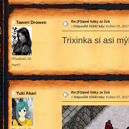
Re:(F)tipné fotky ze žvb
Taweri Drowen
«
Odpověď #1542 kdy:
Květen 05, 2017,
Trixinka si asi m
Příspěvků: 25
Nani!?
Re:(F)tipné fotky ze žvb
Yuki Akari
«
Odpověď #1543 kdy:
Květen 07, 2017,