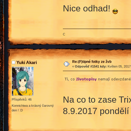
Nice odhad!
C
Re:(F)tipné fotky ze žvb
Yuki Akari
«
Odpověď #1541 kdy:
Květen 05, 2017,
Na co to zase Tri
Příspěvků: 46
Konnichiwa a krásný čarovný
8.9.2017 ponděl
den ! :D