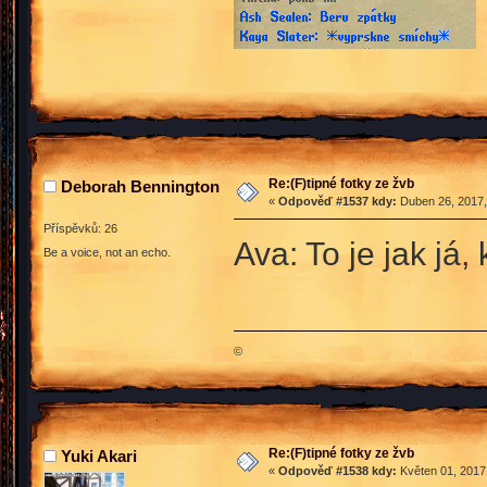
Re:(F)tipné fotky ze žvb
Deborah Bennington
«
Odpověď #1537 kdy:
Duben 26, 2017,
Příspěvků: 26
Ava: To je jak já
Be a voice, not an echo.
©
Re:(F)tipné fotky ze žvb
Yuki Akari
«
Odpověď #1538 kdy:
Květen 01, 2017,