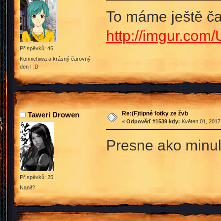
To máme ještě č
http://imgur.com
Příspěvků: 46
Konnichiwa a krásný čarovný
den ! :D
Re:(F)tipné fotky ze žvb
Taweri Drowen
«
Odpověď #1539 kdy:
Květen 01, 2017,
Presne ako minule
Příspěvků: 25
Nani!?