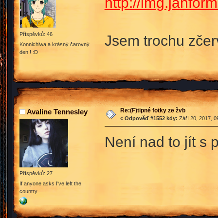
http://img.janf
Příspěvků: 46
Jsem trochu zčerv
Konnichiwa a krásný čarovný
den ! :D
Re:(F)tipné fotky ze žvb
Avaline Tennesley
«
Odpověď #1552 kdy:
Září 20, 2017, 0
Není nad to jít 
Příspěvků: 27
If anyone asks I've left the
country