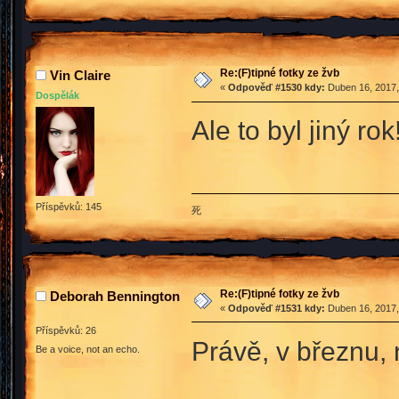
Re:(F)tipné fotky ze žvb
Vin Claire
«
Odpověď #1530 kdy:
Duben 16, 2017,
Dospělák
Ale to byl jiný rok
Příspěvků: 145
死
Re:(F)tipné fotky ze žvb
Deborah Bennington
«
Odpověď #1531 kdy:
Duben 16, 2017,
Příspěvků: 26
Právě, v březnu, 
Be a voice, not an echo.