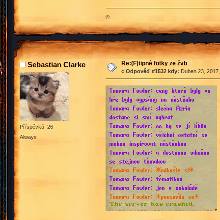
©
Re:(F)tipné fotky ze žvb
Sebastian Clarke
«
Odpověď #1532 kdy:
Duben 23, 2017,
Příspěvků: 26
Always