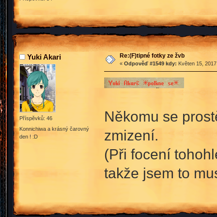
Re:(F)tipné fotky ze žvb
Yuki Akari
«
Odpověď #1549 kdy:
Květen 15, 2017,
Někomu se prostě
Příspěvků: 46
Konnichiwa a krásný čarovný
zmizení.
den ! :D
(Při focení tohoh
takže jsem to mu