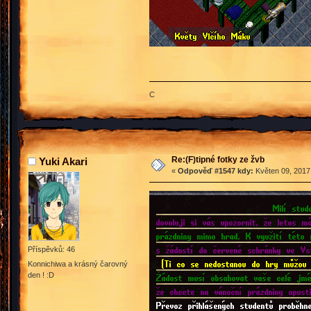
C
Re:(F)tipné fotky ze žvb
Yuki Akari
«
Odpověď #1547 kdy:
Květen 09, 2017,
Příspěvků: 46
Konnichiwa a krásný čarovný
den ! :D