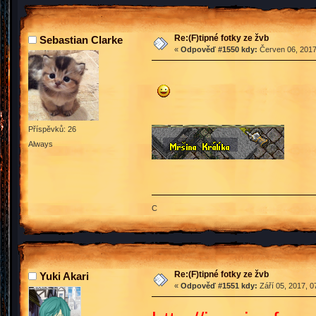
Re:(F)tipné fotky ze žvb
Sebastian Clarke
«
Odpověď #1550 kdy:
Červen 06, 2017
Příspěvků: 26
Always
C
Re:(F)tipné fotky ze žvb
Yuki Akari
«
Odpověď #1551 kdy:
Září 05, 2017, 0