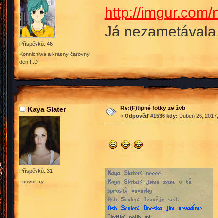
http://imgur.com/
Já nezametávala
Příspěvků: 46
Konnichiwa a krásný čarovný
den ! :D
Re:(F)tipné fotky ze žvb
Kaya Slater
«
Odpověď #1536 kdy:
Duben 26, 2017,
Příspěvků: 31
I never try.