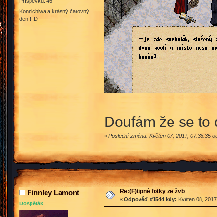
Příspěvků: 46
Konnichiwa a krásný čarovný
den ! :D
Doufám že se to 
«
Poslední změna: Květen 07, 2017, 07:35:35 od
Re:(F)tipné fotky ze žvb
Finnley Lamont
«
Odpověď #1544 kdy:
Květen 08, 2017,
Dospělák