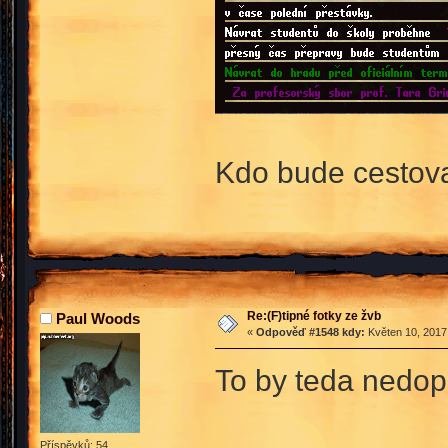
Kdo bude cestova
Re:(F)tipné fotky ze žvb
Paul Woods
«
Odpověď #1548 kdy:
Květen 10, 2017,
To by teda nedo
Příspěvků: 54