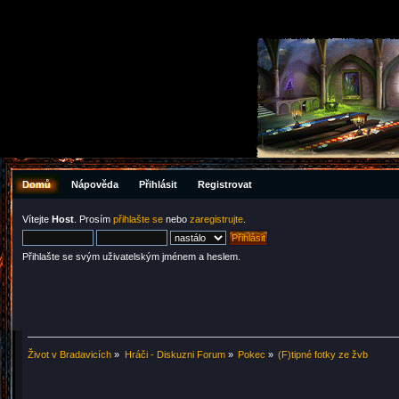
Domů
Nápověda
Přihlásit
Registrovat
Vítejte
Host
. Prosím
přihlašte se
nebo
zaregistrujte
.
Přihlašte se svým uživatelským jménem a heslem.
Život v Bradavicích
»
Hráči - Diskuzni Forum
»
Pokec
»
(F)tipné fotky ze žvb