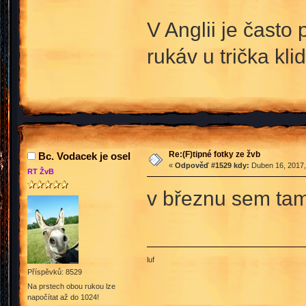
V Anglii je často
rukáv u trička kli
Re:(F)tipné fotky ze žvb
Bc. Vodacek je osel
«
Odpověď #1529 kdy:
Duben 16, 2017,
RT ŽvB
v březnu sem tam 
luf
Příspěvků: 8529
Na prstech obou rukou lze
napočítat až do 1024!