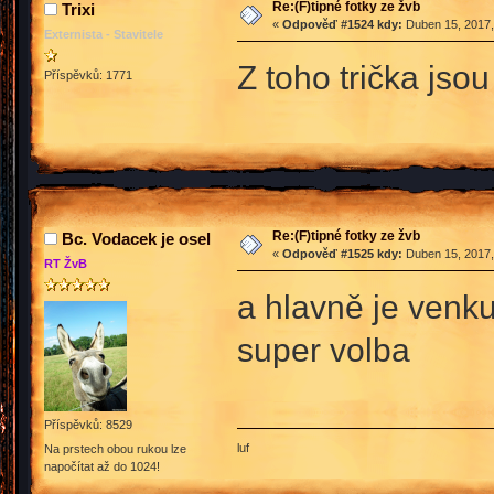
Re:(F)tipné fotky ze žvb
Trixi
«
Odpověď #1524 kdy:
Duben 15, 2017,
Externista - Stavitele
Z toho trička jsou
Příspěvků: 1771
Re:(F)tipné fotky ze žvb
Bc. Vodacek je osel
«
Odpověď #1525 kdy:
Duben 15, 2017,
RT ŽvB
a hlavně je venku
super volba
Příspěvků: 8529
luf
Na prstech obou rukou lze
napočítat až do 1024!