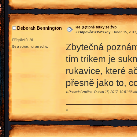
Re:(F)tipné fotky ze žvb
Deborah Bennington
«
Odpověď #1523 kdy:
Duben 15, 2017,
Příspěvků: 26
Zbytečná poznámka
Be a voice, not an echo.
tím trikem je suk
rukavice, které ač
přesně jako to, c
«
Poslední změna: Duben 15, 2017, 10:51:36 d
©