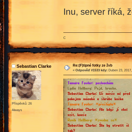
Inu, server říká
C
Re:(F)tipné fotky ze žvb
Sebastian Clarke
«
Odpověď #1533 kdy:
Duben 23, 2017,
Příspěvků: 26
Always