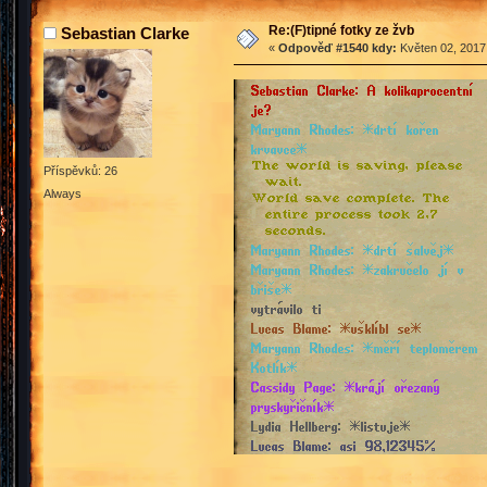
Re:(F)tipné fotky ze žvb
Sebastian Clarke
«
Odpověď #1540 kdy:
Květen 02, 2017,
Příspěvků: 26
Always