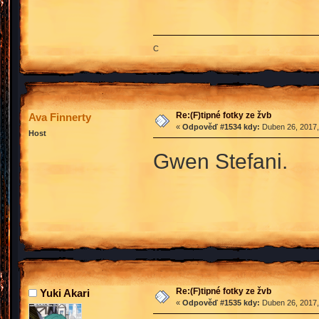
C
Re:(F)tipné fotky ze žvb
Ava Finnerty
«
Odpověď #1534 kdy:
Duben 26, 2017,
Host
Gwen Stefani.
Re:(F)tipné fotky ze žvb
Yuki Akari
«
Odpověď #1535 kdy:
Duben 26, 2017,