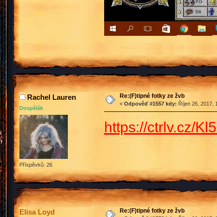
Re:(F)tipné fotky ze žvb
Rachel Lauren
«
Odpověď #1557 kdy:
Říjen 26, 2017, 
Dospělák
https://ctrlv.cz/Kl
Příspěvků: 26
Re:(F)tipné fotky ze žvb
Elisa Loyd