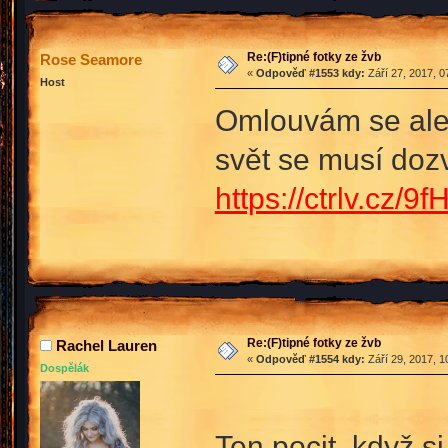
Re:(F)tipné fotky ze žvb
Rose Seamore
«
Odpověď #1553 kdy:
Září 27, 2017, 0
Host
Omlouvám se ale
svět se musí dozv
https://ctrlv.cz/9f
Re:(F)tipné fotky ze žvb
Rachel Lauren
«
Odpověď #1554 kdy:
Září 29, 2017, 1
Dospělák
Ten pocit, když si 