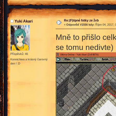
Re:(F)tipné fotky ze žvb
Yuki Akari
«
Odpověď #1556 kdy:
Říjen 04, 2017, 
Mně to přišlo cel
se tomu nedivte)
Příspěvků: 46
Konnichiwa a krásný čarovný
den ! :D