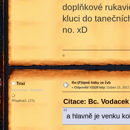
doplňkové rukavič
kluci do tanečníc
no. xD
©
Re:(F)tipné fotky ze žvb
Trixi
«
Odpověď #1528 kdy:
Duben 15, 2017,
Externista - Stavitele
Citace: Bc. Vodacek
Příspěvků: 1771
a hlavně je venku ko