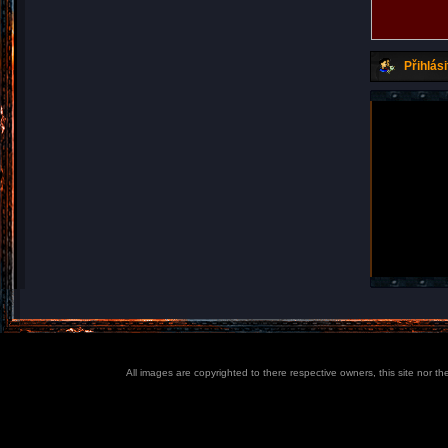
Přihlási
All images are copyrighted to there respective owners, this site nor t