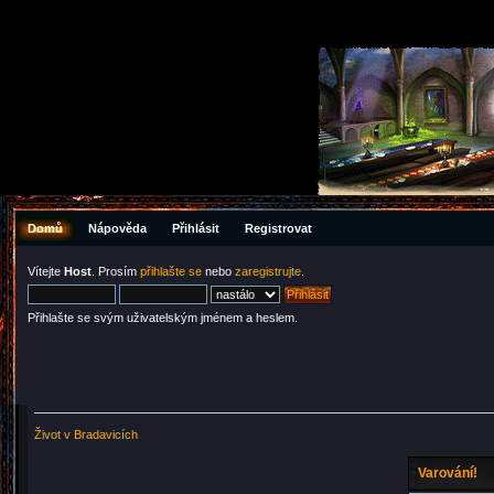
Domů
Nápověda
Přihlásit
Registrovat
Vítejte
Host
. Prosím
přihlašte se
nebo
zaregistrujte
.
Přihlašte se svým uživatelským jménem a heslem.
Život v Bradavicích
Varování!