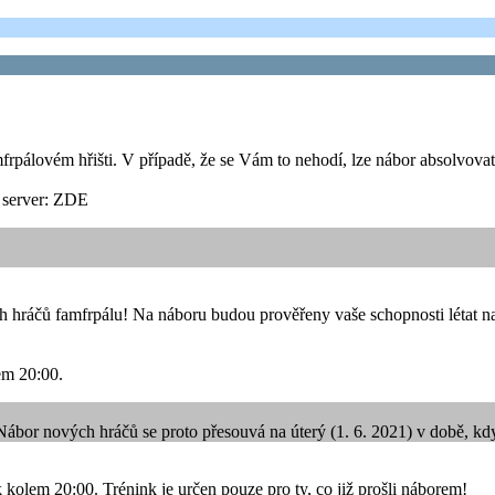
frpálovém hřišti. V případě, že se Vám to nehodí, lze nábor absolvova
d server: ZDE
 hráčů famfrpálu! Na náboru budou prověřeny vaše schopnosti létat na 
em 20:00.
Nábor nových hráčů se proto přesouvá na úterý (1. 6. 2021) v době, k
 kolem 20:00. Trénink je určen pouze pro ty, co již prošli náborem!