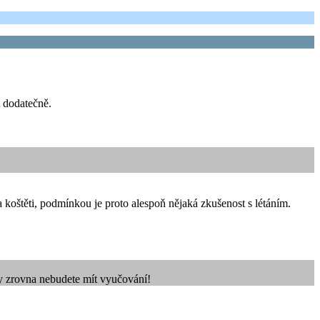
t dodatečně.
koštěti, podmínkou je proto alespoň nějaká zkušenost s létáním.
dy zrovna nebudete mít vyučování!