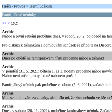
Hráči - Provoz > Herní události
Famfrpálové tréninky
<<
<
(2/2)
Archie
:
Nábor a první setkání proběhne dnes, v sobotu 20. 2. po obědě na fam
Pro diskuzi k tréninkům a domlouvání schůzek se připojte na Discor
Archie
:
Dnes po obědě na famfrpálovém hřišti proběhne nábor a trénink!
Archie
:
V pondělí (31. 5. 2021) během 1. až 3. hodiny proběhne nábor nových
Nábor není určen pro ty, co už náborem prošli!
Famfrpálový trénink pak proběhne v sobotu (5. 6. 2021), začátek kol
Archie
:
Moc se omlouvám za zmatky, ale došlo mi, že zítra nebudu ve hře :o 
Archie
:
Dnes, v sobotu (20. 11. 2021), proběhne famfrpálový trénink. Začátek