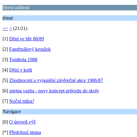
Herní události
témat
<<
<
(21/21)
[1]
Dění ve hře 88/89
[2]
Famfrpálový kroužek
[3]
Tombola 1988
[4]
Dění v kotli
[5]
Zhodnocení a vyjasnění závěrečné akce 1986/87
[6]
zpetna vazba - novy koncept prijezdu do skoly
[7]
Noční můra?
Navigace
[0]
O úroveň výš
[*]
Předchozí strana