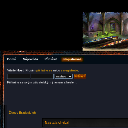
Domů
Nápověda
Přihlásit
Registrovat
Vítejte
Host
. Prosím
přihlašte se
nebo
zaregistrujte
.
Přihlašte se svým uživatelským jménem a heslem.
Život v Bradavicích
Nastala chyba!