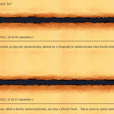
olici" že?
2012, 10:43:45 odpoledne »
neznam. ja piju jen spolecensky. akorat ze v hospode je spolecenska mira trochu j
2012, 11:16:37 odpoledne »
er, střed a trochu severovýchodu, asi dva z jižních čech... Tak to jsem tu sama sa