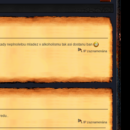
tady neplnoletou mladez v alkoholismu tak asi dostanu ban
IP zaznamenána
redu..
IP zaznamenána