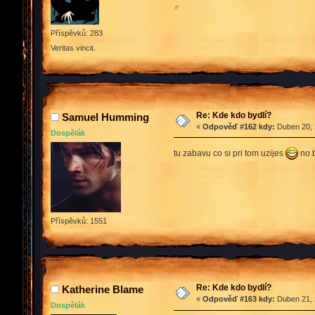
♂
Příspěvků: 283
Veritas vincit.
Re: Kde kdo bydlí?
Samuel Humming
«
Odpověď #162 kdy:
Duben 20, 
Dospělák
tu zabavu co si pri tom uzijes
no b
Příspěvků: 1551
Re: Kde kdo bydlí?
Katherine Blame
«
Odpověď #163 kdy:
Duben 21, 
Dospělák