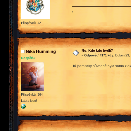
S
Příspěvků: 42
Re: Kde kdo bydlí?
Nika Humming
«
Odpověď #171 kdy:
Duben 23, 
Dospělák
Já jsem taky původně byla sama z okol
Příspěvků: 364
Labra lege!