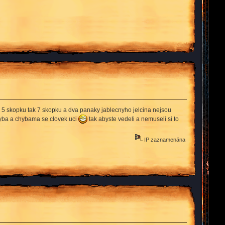
e 5 skopku tak 7 skopku a dva panaky jablecnyho jelcina nejsou
chyba a chybama se clovek uci
tak abyste vedeli a nemuseli si to
IP zaznamenána