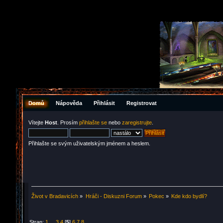
Domů
Nápověda
Přihlásit
Registrovat
Vítejte
Host
. Prosím
přihlašte se
nebo
zaregistrujte
.
Přihlašte se svým uživatelským jménem a heslem.
Život v Bradavicích
»
Hráči - Diskuzni Forum
»
Pokec
»
Kde kdo bydlí?
Stran:
1
...
3
4
[
5
]
6
7
8