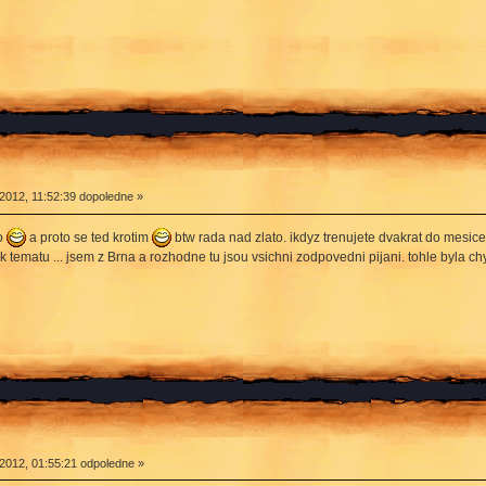
2012, 11:52:39 dopoledne »
ho
a proto se ted krotim
btw rada nad zlato. ikdyz trenujete dvakrat do mesic
 k tematu ... jsem z Brna a rozhodne tu jsou vsichni zodpovedni pijani. tohle byla 
2012, 01:55:21 odpoledne »