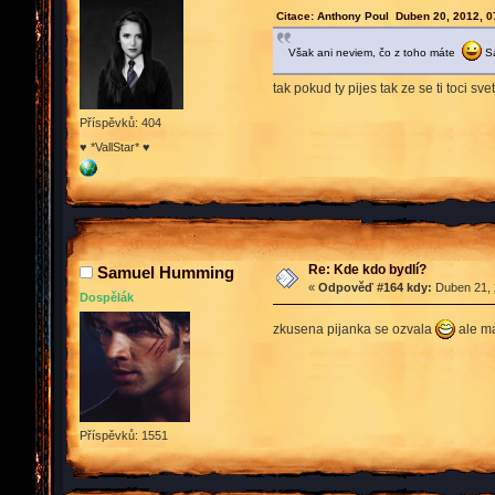
Citace: Anthony Poul Duben 20, 2012, 0
Však ani neviem, čo z toho máte
Sa
tak pokud ty pijes tak ze se ti toci 
Příspěvků: 404
♥ *VallStar* ♥
Re: Kde kdo bydlí?
Samuel Humming
«
Odpověď #164 kdy:
Duben 21, 
Dospělák
zkusena pijanka se ozvala
ale ma
Příspěvků: 1551