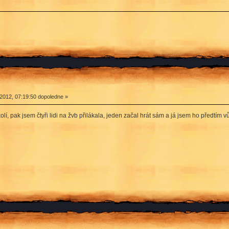
2012, 07:19:50 dopoledne »
í, pak jsem čtyři lidi na žvb přilákala, jeden začal hrát sám a já jsem ho předtím