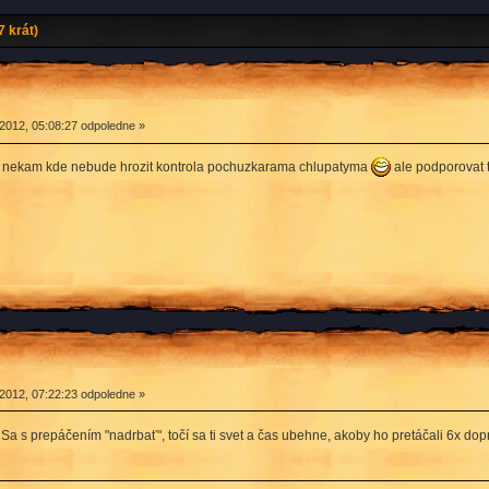
 krát)
2012, 05:08:27 odpoledne »
jit nekam kde nebude hrozit kontrola pochuzkarama chlupatyma
ale podporovat 
2012, 07:22:23 odpoledne »
Sa s prepáčením "nadrbať", točí sa ti svet a čas ubehne, akoby ho pretáčali 6x dop