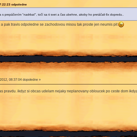
7:22:23 odpoledne
 s prepáčením "nadrbať", točí sa ti svet a čas ubehne, akoby ho pretáčali 6x dopredu..
svet a pak travis odpoledne se zachodovou misou tak proste jen neumis pit
2012, 08:37:04 dopoledne »
s pravdu. ikdyz si obcas udelam nejaky neplanovany obloucek po ceste dom ikdy