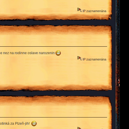
IP zaznamenána
inde nez na rodinne oslave narozenin
IP zaznamenána
motinká za Plzeň-jih!