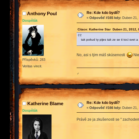
Re: Kde kdo bydlí?
Anthony Poul
«
Odpověď #165 kdy:
Duben 21, 
Dospělák
Citace: Katherine Star Duben 21, 2012,
tak pokud ty pijes tak ze se ti toci sve
No, asi s tým máš skúsenosti
Nie
Příspěvků: 283
Veritas vincit.
♂
Re: Kde kdo bydlí?
Katherine Blame
«
Odpověď #166 kdy:
Duben 21, 
Dospělák
Právě ze ja zkušenosti se " zacho