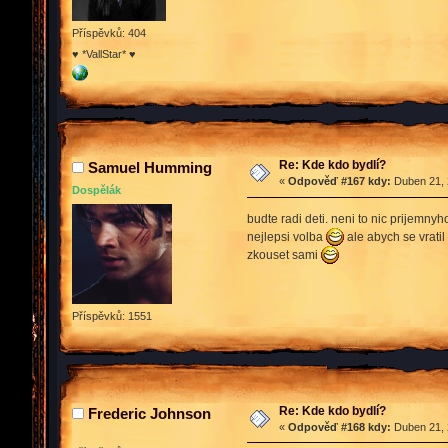
Příspěvků: 404
♥ *VallStar* ♥
Re: Kde kdo bydlí?
Samuel Humming
«
Odpověď #167 kdy:
Duben 21, 
Dospělák
budte radi deti. neni to nic prijemny
nejlepsi volba
ale abych se vratil
zkouset sami
Příspěvků: 1551
Re: Kde kdo bydlí?
Frederic Johnson
«
Odpověď #168 kdy:
Duben 21, 