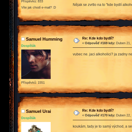
Příspěvků: 833
Nějak se zvrtlo na to "kde bydlí alkoh
Víte jak chodí e-mail? :D
Re: Kde kdo bydlí?
Samuel Humming
«
Odpověď #169 kdy:
Duben 21, 
Dospělák
vubec ne. jaci alkoholici? ja zadny 
Příspěvků: 1551
Re: Kde kdo bydlí?
Samuel Urai
«
Odpověď #170 kdy:
Duben 22, 
Dospělák
koukám, tady je to samý východ, a sev