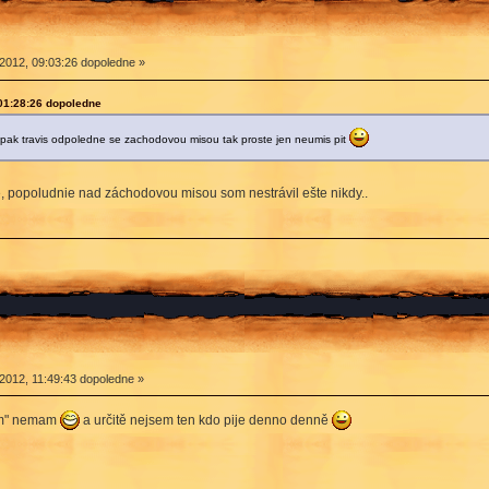
2012, 09:03:26 dopoledne »
 01:28:26 dopoledne
t a pak travis odpoledne se zachodovou misou tak proste jen neumis pit
, popoludnie nad záchodovou misou som nestrávil ešte nikdy..
2012, 11:49:43 dopoledne »
dem" nemam
a určitě nejsem ten kdo pije denno denně