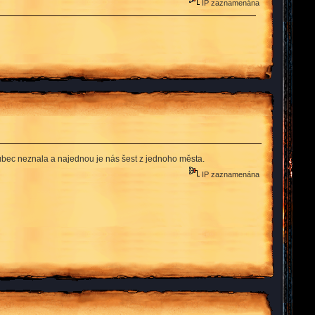
IP zaznamenána
 vůbec neznala a najednou je nás šest z jednoho města.
IP zaznamenána