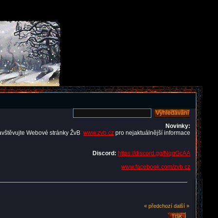
Novinky:
avštěvujte Webové stránky ŽvB
www.zvb.cz
pro nejaktuálnější informace
Discord:
https://discord.gg/NqqGcAA
www.facebook.com/zvb.cz
« předchozí
další »
TISK