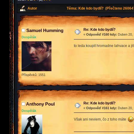
Autor
Téma: Kde kdo bydlí? (Přečteno 260647
Re: Kde kdo bydlí?
Samuel Humming
«
Odpověď #160 kdy:
Duben 20, 
Dospělák
to leda koupit hromadne lahvace a 
Příspěvků: 1551
Re: Kde kdo bydlí?
Anthony Poul
«
Odpověď #161 kdy:
Duben 20, 
Dospělák
Však ani neviem, čo z toho máte