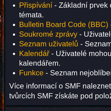
Přispívání
- Základní prvek 
témata.
Bulletin Board Code (BBC)
Soukromé zprávy
- Uživate
Seznam uživatelů
- Seznam 
Kalendář
- Uživatelé mohou 
kalendářem.
Funkce
- Seznam nejoblíben
Více informací o SMF nalezne
tvůrcích SMF získáte pod pol