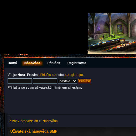
Domů
Nápověda
Přihlásit
Registrovat
Vítejte
Host
. Prosím
přihlašte se
nebo
zaregistrujte
.
Přihlašte se svým uživatelským jménem a heslem.
Život v Bradavicích
»
Nápověda
Uživatelská nápověda SMF