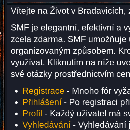
Vítejte na Život v Bradavicíc
SMF je elegantní, efektivní a v
zcela zdarma. SMF umožňuje u
organizovaným způsobem. Krom
využívat. Kliknutím na níže u
své otázky prostřednictvím ce
Registrace
- Mnoho fór vyžad
Přihlášení
- Po registraci p
Profil
- Každý uživatel má svů
Vyhledávání
- Vyhledávání j