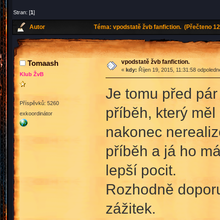
Stran: [
1
]
Autor
Téma: vpodstatě žvb fanfiction. (Přečteno 12
vpodstatě žvb fanfiction.
Tomaash
«
kdy:
Říjen 19, 2015, 11:31:58 odpoledn
Klub ŽvB
Je tomu před pár 
Příspěvků: 5260
příběh, který měl
exkoordinátor
nakonec nerealizo
příběh a já ho má
lepší pocit.
Rozhodně doporuču
zážitek.