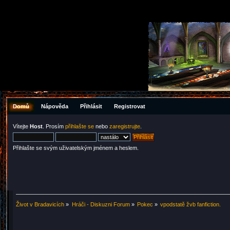
Domů
Nápověda
Přihlásit
Registrovat
Vítejte
Host
. Prosím
přihlašte se
nebo
zaregistrujte
.
Přihlašte se svým uživatelským jménem a heslem.
Život v Bradavicích
»
Hráči - Diskuzni Forum
»
Pokec
»
vpodstatě žvb fanfiction.