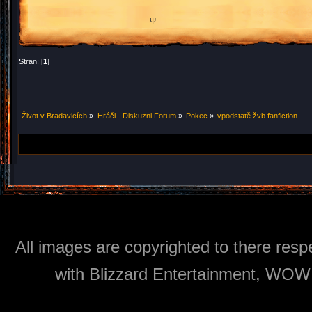
Ψ
Stran: [
1
]
Život v Bradavicích
»
Hráči - Diskuzni Forum
»
Pokec
»
vpodstatě žvb fanfiction.
All images are copyrighted to there respe
with Blizzard Entertainment, WOW: 