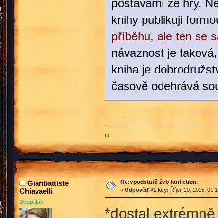
postavami ze hry. Ne
knihy publikuji form
příběhu, ale ten se 
návaznost je taková,
kniha je dobrodružst
časově odehrává sou
Ψ
Re:vpodstatě žvb fanfiction.
Gianbattiste
Chiavaelli
«
Odpověď #1 kdy:
Říjen 20, 2015, 01:
Dospělák
*dostal extrémně 