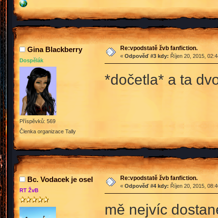
Re:vpodstatě žvb fanfiction.
Gina Blackberry
«
Odpověď #3 kdy:
Říjen 20, 2015, 02:
Dospělák
*dočetla* a ta dvo
Příspěvků: 569
Členka organizace Tally
Re:vpodstatě žvb fanfiction.
Bc. Vodacek je osel
«
Odpověď #4 kdy:
Říjen 20, 2015, 08:
RT ŽvB
mě nejvíc dostan