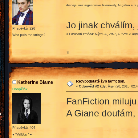
drsnější než argentinské telenovely, Angelika a t
Jo jinak chválím,
Příspěvků: 226
«
Poslední změna: Říjen 20, 2015, 01:28:08 dopo
Who pulls the strings?
♕
Re:vpodstatě žvb fanfiction.
Katherine Blame
«
Odpověď #2 kdy:
Říjen 20, 2015, 02:
Dospělák
FanFiction miluju 
A Giane doufám, 
Příspěvků: 404
♥ *VallStar* ♥