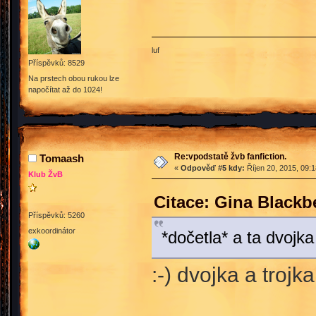
luf
Příspěvků: 8529
Na prstech obou rukou lze
napočítat až do 1024!
Re:vpodstatě žvb fanfiction.
Tomaash
«
Odpověď #5 kdy:
Říjen 20, 2015, 09:
Klub ŽvB
Citace: Gina Blackb
Příspěvků: 5260
exkoordinátor
*dočetla* a ta dvojka
:-) dvojka a trojk