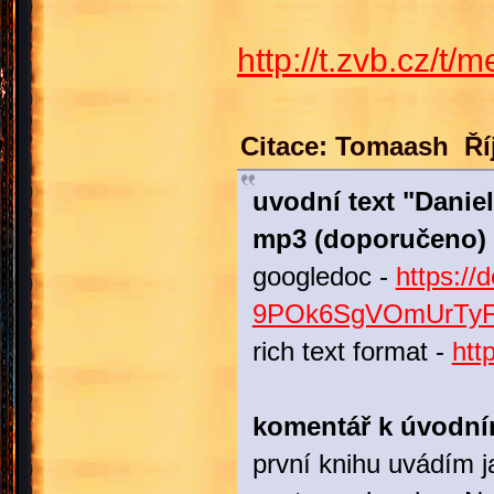
http://t.zvb.cz/t/
Citace: Tomaash Říj
uvodní text "Daniel
mp3 (doporučeno)
googledoc -
https:/
9POk6SgVOmUrTyF
rich text format -
htt
komentář k úvodní
první knihu uvádím j