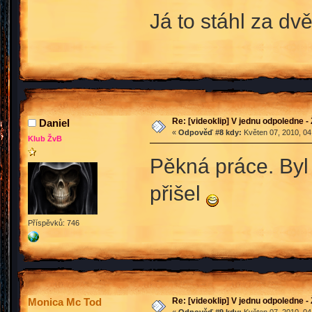
Já to stáhl za d
Re: [videoklip] V jednu odpoledne - 
Daniel
«
Odpověď #8 kdy:
Květen 07, 2010, 04
Klub ŽvB
Pěkná práce. Byl 
přišel
Příspěvků: 746
Re: [videoklip] V jednu odpoledne - 
Monica Mc Tod
«
Odpověď #9 kdy:
Květen 07, 2010, 04