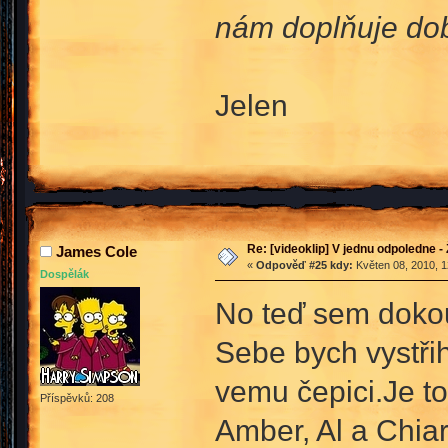
nám doplňuje dobr
Jelen
Re: [videoklip] V jednu odpoledne - 
James Cole
«
Odpověď #25 kdy:
Květen 08, 2010, 1
Dospělák
No teď sem dokou
Sebe bych vystřih
vemu čepici.Je to
Příspěvků: 208
Amber, Al a Chia