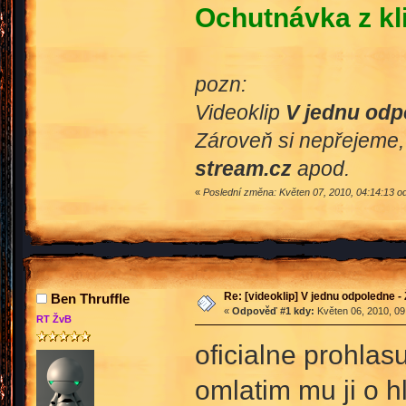
Ochutnávka z kl
pozn:
Videoklip
V jednu odp
Zároveň si nepřejeme, 
stream.cz
apod.
«
Poslední změna: Květen 07, 2010, 04:14:13 od
Re: [videoklip] V jednu odpoledne - 
Ben Thruffle
«
Odpověď #1 kdy:
Květen 06, 2010, 09
RT ŽvB
oficialne prohlasu
omlatim mu ji o h