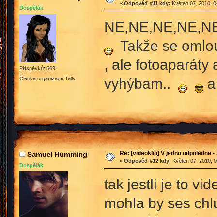
«
Odpověď #11 kdy:
Květen 07, 2010, 0
Dospělák
NE,NE,NE,NE,NE
Takže se omlou
, ale fotoaparát
Příspěvků: 569
vyhýbam..
a
Členka organizace Tally
Re: [videoklip] V jednu odpoledne - 
Samuel Humming
«
Odpověď #12 kdy:
Květen 07, 2010, 0
Dospělák
tak jestli je to 
mohla by ses chlub