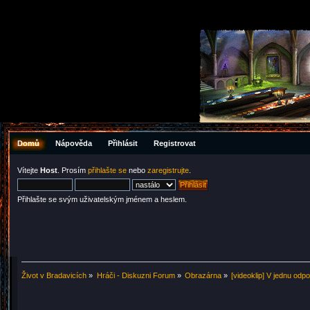
Domů
Nápověda
Přihlásit
Registrovat
Vítejte
Host
. Prosím
přihlašte se
nebo
zaregistrujte
.
Přihlašte se svým uživatelským jménem a heslem.
Život v Bradavicích
»
Hráči - Diskuzni Forum
»
Obrazárna
»
[videoklip] V jednu odp