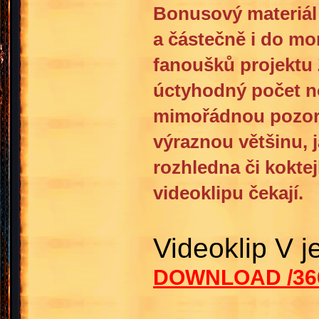
Bonusový materiál 
a částečně i do mo
fanoušků projektu 
úctyhodný počet no
mimořádnou pozorno
výraznou většinu, j
rozhledna či koktej
videoklipu čekají.
Videoklip V 
DOWNLOAD /36