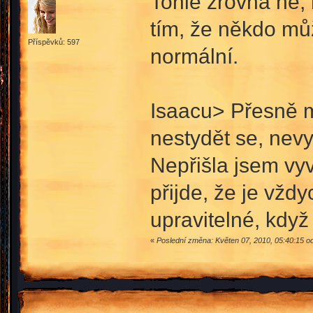
Tohle zrovna ne, 
tím, že někdo mů
Příspěvků: 597
normální.
Isaacu> Přesně mo
nestydět se, nevy
Nepřišla jsem vyvo
přijde, že je vždy
upravitelné, když
«
Poslední změna: Květen 07, 2010, 05:40:15 od