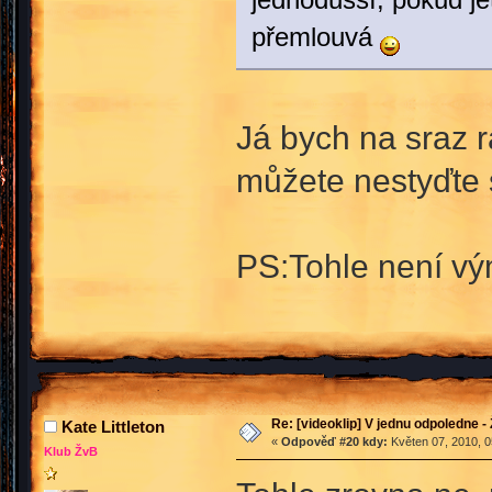
přemlouvá
Já bych na sraz 
můžete nestyďte 
PS:Tohle není v
Re: [videoklip] V jednu odpoledne - 
Kate Littleton
«
Odpověď #20 kdy:
Květen 07, 2010, 0
Klub ŽvB