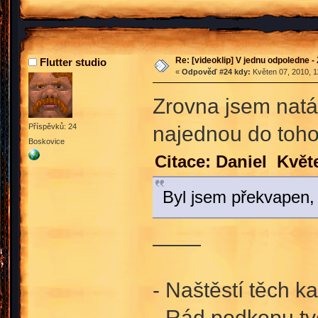
Re: [videoklip] V jednu odpoledne - 
Flutter studio
«
Odpověď #24 kdy:
Květen 07, 2010, 1
Zrovna jsem natá
najednou do toho 
Příspěvků: 24
Boskovice
Citace: Daniel Květ
Byl jsem překvapen, 
____
- Naštěstí těch k
- Rád podkopu tv