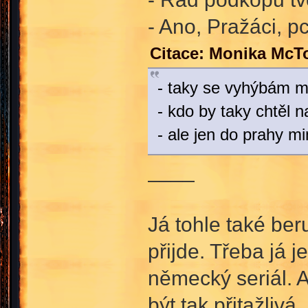
- Ano, Pražáci, 
Citace: Monika McT
- taky se vyhýbám m
- kdo by taky chtěl 
- ale jen do prahy m
____
Já tohle také beru
přijde. Třeba já j
německý seriál. 
být tak přitažliv