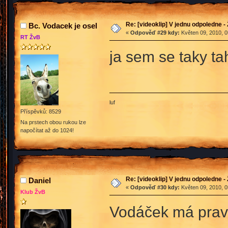
Re: [videoklip] V jednu odpoledne - 
Bc. Vodacek je osel
«
Odpověď #29 kdy:
Květen 09, 2010, 0
RT ŽvB
ja sem se taky tah
luf
Příspěvků: 8529
Na prstech obou rukou lze
napočítat až do 1024!
Re: [videoklip] V jednu odpoledne - 
Daniel
«
Odpověď #30 kdy:
Květen 09, 2010, 0
Klub ŽvB
Vodáček má pravdu