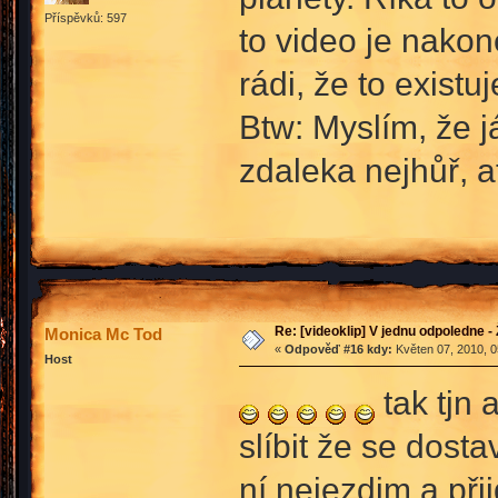
Příspěvků: 597
to video je nako
rádi, že to existuj
Btw: Myslím, že 
zdaleka nejhůř, ať
Re: [videoklip] V jednu odpoledne - 
Monica Mc Tod
«
Odpověď #16 kdy:
Květen 07, 2010, 0
Host
tak tjn 
slíbit že se dost
ní nejezdim a př