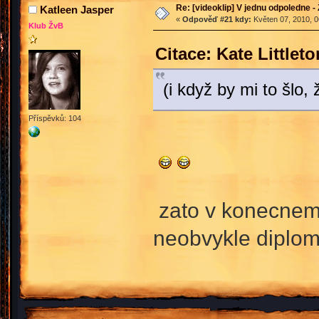
Re: [videoklip] V jednu odpoledne - 
Katleen Jasper
«
Odpověď #21 kdy:
Květen 07, 2010, 0
Klub ŽvB
Citace: Kate Little
(i když by mi to šlo, 
Příspěvků: 104
zato v konecnem 
neobvykle diplom