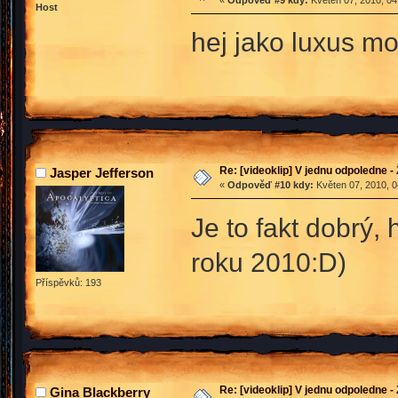
Host
hej jako luxus m
Re: [videoklip] V jednu odpoledne - 
Jasper Jefferson
«
Odpověď #10 kdy:
Květen 07, 2010, 0
Je to fakt dobrý, 
roku 2010:D)
Příspěvků: 193
Re: [videoklip] V jednu odpoledne - 
Gina Blackberry