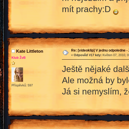
mít prachy:D
Re: [videoklip] V jednu odpoledne - 
Kate Littleton
«
Odpověď #17 kdy:
Květen 07, 2010, 0
Klub ŽvB
Ještě nějaké dalš
Ale možná by byl
Příspěvků: 597
Já si nemyslím, 