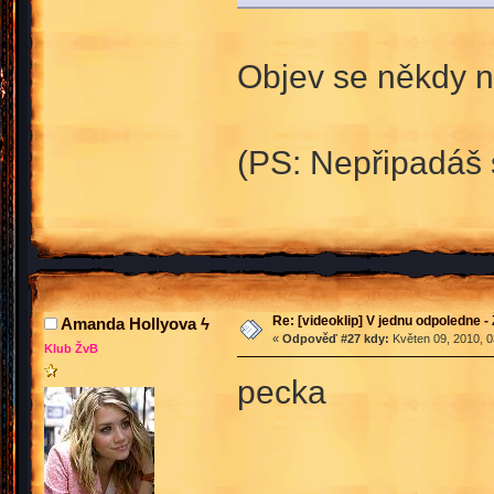
Objev se někdy na
(PS: Nepřipadáš 
Re: [videoklip] V jednu odpoledne - 
Amanda Hollyova ϟ
«
Odpověď #27 kdy:
Květen 09, 2010, 0
Klub ŽvB
pecka