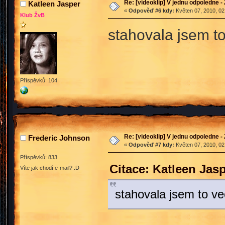
Re: [videoklip] V jednu odpoledne - 
Katleen Jasper
«
Odpověď #6 kdy:
Květen 07, 2010, 02
Klub ŽvB
stahovala jsem to 
Příspěvků: 104
Re: [videoklip] V jednu odpoledne - 
Frederic Johnson
«
Odpověď #7 kdy:
Květen 07, 2010, 02
Příspěvků: 833
Citace: Katleen Jas
Víte jak chodí e-mail? :D
stahovala jsem to vec