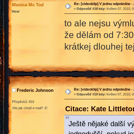
Re: [videoklip] V jednu odpoledne - 
Monica Mc Tod
«
Odpověď #18 kdy:
Květen 07, 2010, 0
Host
to ale nejsu výml
že dělám od 7:30
krátkej dlouhej t
Re: [videoklip] V jednu odpoledne - 
Frederic Johnson
«
Odpověď #19 kdy:
Květen 07, 2010, 0
Příspěvků: 833
Citace: Kate Little
Víte jak chodí e-mail? :D
Ještě nějaké další v
jednodušší, pokud je