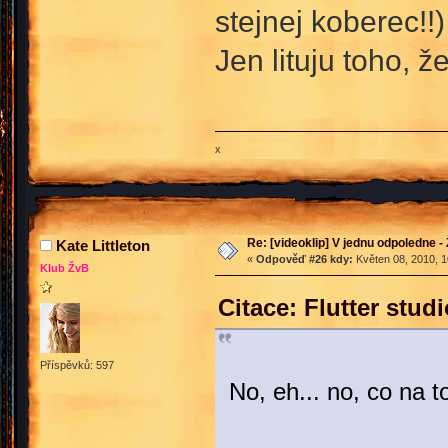
stejnej koberec!!)
Jen lituju toho, ž
x
Re: [videoklip] V jednu odpoledne - 
Kate Littleton
«
Odpověď #26 kdy:
Květen 08, 2010, 1
Klub ŽvB
Citace: Flutter stu
Příspěvků: 597
No, eh... no, co na t