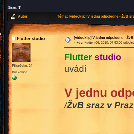
Stran: [
1
]
Autor
Téma: [videoklip] V jednu odpoledne - ŽvB sra
[videoklip] V jednu odpoledne - ŽvB 
Flutter studio
«
kdy:
Květen 06, 2010, 07:53:00 odpole
Flutter
studio
uvádí
Příspěvků: 24
Boskovice
V jednu odp
/
ŽvB sraz v Praze