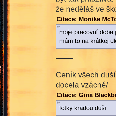
že neděláš ve ško
Citace: Monika McT
moje pracovní doba 
mám to na krátkej dl
____
Ceník všech duší
docela vzácné/
Citace: Gina Blackb
fotky kradou duši