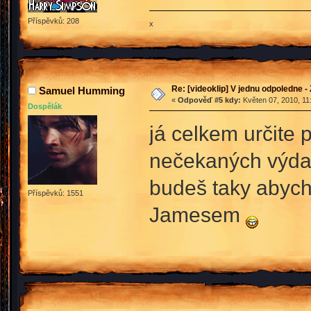
Příspěvků: 208
x
Re: [videoklip] V jednu odpoledne - 
Samuel Humming
«
Odpověď #5 kdy:
Květen 07, 2010, 11
Dospělák
já celkem určite
nečekaných výda
budeš taky abych
Příspěvků: 1551
Jamesem