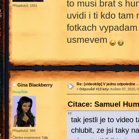
to musi brat s hum
Příspěvků: 1551
uvidi i ti kdo tam
fotkach vypadam z
usmevem
Re: [videoklip] V jednu odpoledne - 
Gina Blackberry
«
Odpověď #13 kdy:
Květen 07, 2010, 0
Dospělák
Citace: Samuel Hum
tak jestli je to vid
chlubit, ze jsi taky n
Příspěvků: 569
Členka organizace Tally