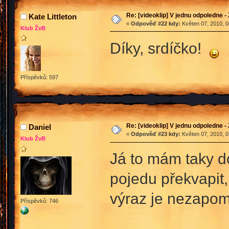
Re: [videoklip] V jednu odpoledne - 
Kate Littleton
«
Odpověď #22 kdy:
Květen 07, 2010, 0
Klub ŽvB
Díky, srdíčko!
Příspěvků: 597
Re: [videoklip] V jednu odpoledne - 
Daniel
«
Odpověď #23 kdy:
Květen 07, 2010, 0
Klub ŽvB
Já to mám taky do
pojedu překvapit,
výraz je nezapom
Příspěvků: 746