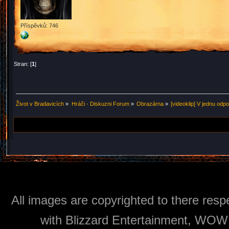
Příspěvků: 746
Stran: [
1
]
Život v Bradavicích
»
Hráči - Diskuzni Forum
»
Obrazárna
»
[videoklip] V jednu odp
All images are copyrighted to there respe
with Blizzard Entertainment, WOW: 