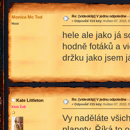
Re: [videoklip] V jednu odpoledne - 
Monica Mc Tod
«
Odpověď #14 kdy:
Květen 07, 2010, 0
Host
hele ale jako já
hodně fotáků a v
držku jako jsem 
Re: [videoklip] V jednu odpoledne - 
Kate Littleton
«
Odpověď #15 kdy:
Květen 07, 2010, 0
Klub ŽvB
Vy naděláte všichn
planety. Říká to 