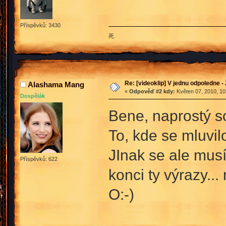
Příspěvků: 3430
死
Re: [videoklip] V jednu odpoledne - 
Alashama Mang
«
Odpověď #2 kdy:
Květen 07, 2010, 10
Dospělák
Bene, naprostý 
To, kde se mluvil
JInak se ale musí
Příspěvků: 622
konci ty výrazy..
O:-)