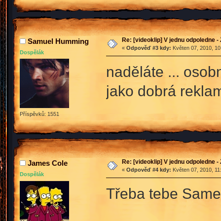
Re: [videoklip] V jednu odpoledne - 
Samuel Humming
«
Odpověď #3 kdy:
Květen 07, 2010, 10
Dospělák
naděláte ... oso
jako dobrá reklam
Příspěvků: 1551
Re: [videoklip] V jednu odpoledne - 
James Cole
«
Odpověď #4 kdy:
Květen 07, 2010, 11
Dospělák
Třeba tebe Same