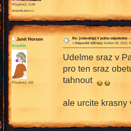
Příspěvků: 2149
amanda.pise.cz
Re: [videoklip] V jednu odpoledne - 
Junit Horson
«
Odpověď #28 kdy:
Květen 09, 2010, 0
Dospělák
Udelme sraz v Pa
pro ten sraz obet
tahnout
Příspěvků: 183
ale urcite krasny