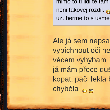
mimo to ti lidi te tam 
neni takovej rozdil.
uz. berme to s us
Ale já sem nepsal
vypíchnout oči ne
věcem vyhýba
já mám přece duši 
kopat, pač lekla 
chyběla