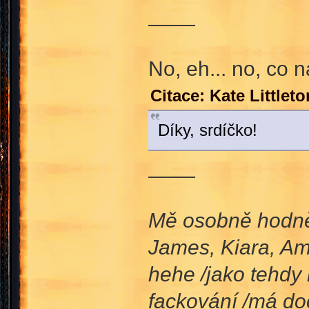
____
No, eh... no, co n
Citace: Kate Little
Díky, srdíčko!
____
Mě osobně hodně p
James, Kiara, Amb
hehe /jako tehdy
fackování /má doc