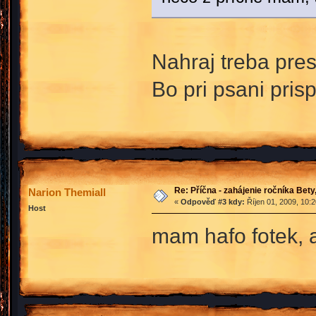
Nahraj treba pres 
Bo pri psani pri
Re: Příčna - zahájenie ročníka Bet
Narion Themiall
«
Odpověď #3 kdy:
Říjen 01, 2009, 10:
Host
mam hafo fotek, a