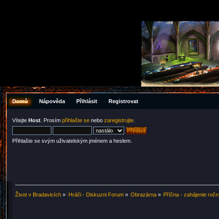
Domů
Nápověda
Přihlásit
Registrovat
Vítejte
Host
. Prosím
přihlašte se
nebo
zaregistrujte
.
Přihlašte se svým uživatelským jménem a heslem.
Život v Bradavicích
»
Hráči - Diskuzni Forum
»
Obrazárna
»
Příčna - zahájenie roč