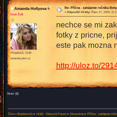
Re: Příčna - zahájenie ročníka Bet
Amanda Hollyova ϟ
«
Odpověď #4 kdy:
Říjen 27, 2009, 11:1
Klub ŽvB
nechce se mi zakl
fotky z pricne, pr
este pak mozna n
Příspěvků: 2149
amanda.pise.cz
http://uloz.to/291
Stran: [
1
]
Život v Bradavicích
»
Hráči - Diskuzni Forum
»
Obrazárna
»
Příčna - zahájenie roč