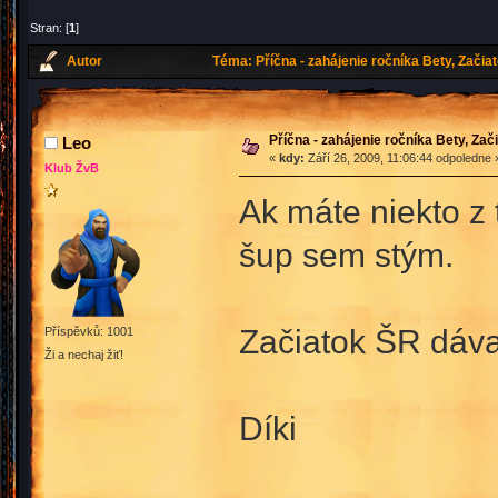
Stran: [
1
]
Autor
Téma: Příčna - zahájenie ročníka Bety, Začia
Příčna - zahájenie ročníka Bety, Za
Leo
«
kdy:
Září 26, 2009, 11:06:44 odpoledne 
Klub ŽvB
Ak máte niekto z 
šup sem stým.
Začiatok ŠR dáva
Příspěvků: 1001
Ži a nechaj žiť!
Díki