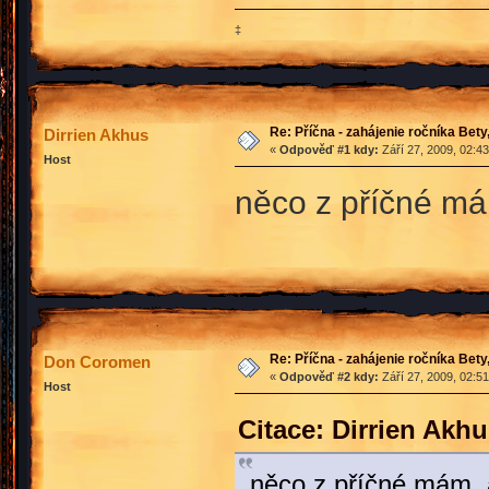
‡
Re: Příčna - zahájenie ročníka Bet
Dirrien Akhus
«
Odpověď #1 kdy:
Září 27, 2009, 02:4
Host
něco z příčné má
Re: Příčna - zahájenie ročníka Bet
Don Coromen
«
Odpověď #2 kdy:
Září 27, 2009, 02:5
Host
Citace: Dirrien Akh
něco z příčné mám, 