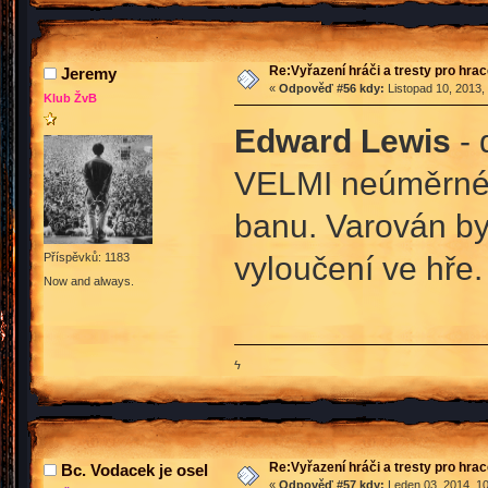
Re:Vyřazení hráči a tresty pro hra
Jeremy
«
Odpověď #56 kdy:
Listopad 10, 2013,
Klub ŽvB
Edward Lewis
- 
VELMI neúměrné v
banu. Varován by
vyloučení ve hře.
Příspěvků: 1183
Now and always.
ϟ
Re:Vyřazení hráči a tresty pro hra
Bc. Vodacek je osel
«
Odpověď #57 kdy:
Leden 03, 2014, 10