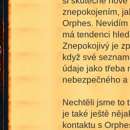
si skutečné nové 
znepokojením, ja
Orphes. Nevidím a
má tendenci hled
Znepokojivý je z
když své seznamov
údaje jako třeba 
nebezpečného a m
Nechtěli jsme to 
je také ještě něj
kontaktu s Orphes