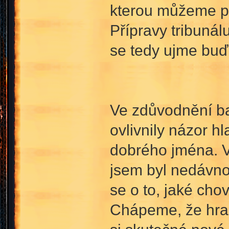
kterou můžeme po
Přípravy tribunál
se tedy ujme buď
Ve zdůvodnění ba
ovlivnily názor h
dobrého jména. V
jsem byl nedávno
se o to, jaké ch
Chápeme, že hra p