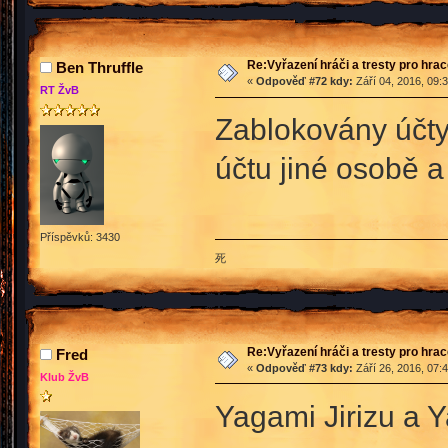
Re:Vyřazení hráči a tresty pro hra
Ben Thruffle
«
Odpověď #72 kdy:
Září 04, 2016, 09:
RT ŽvB
Zablokovány účty
účtu jiné osobě a 
Příspěvků: 3430
死
Re:Vyřazení hráči a tresty pro hra
Fred
«
Odpověď #73 kdy:
Září 26, 2016, 07:
Klub ŽvB
Yagami Jirizu a Y