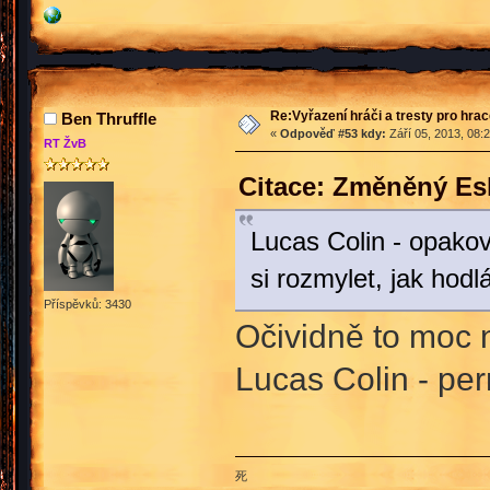
Re:Vyřazení hráči a tresty pro hra
Ben Thruffle
«
Odpověď #53 kdy:
Září 05, 2013, 08:
RT ŽvB
Citace: Změněný Es
Lucas Colin - opak
si rozmylet, jak hodl
Příspěvků: 3430
Očividně to moc 
Lucas Colin - p
死