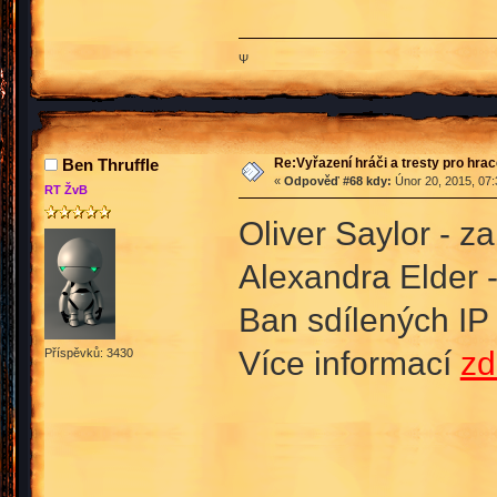
Ψ
Re:Vyřazení hráči a tresty pro hra
Ben Thruffle
«
Odpověď #68 kdy:
Únor 20, 2015, 07:
RT ŽvB
Oliver Saylor - z
Alexandra Elder 
Ban sdílených IP
Více informací
zd
Příspěvků: 3430