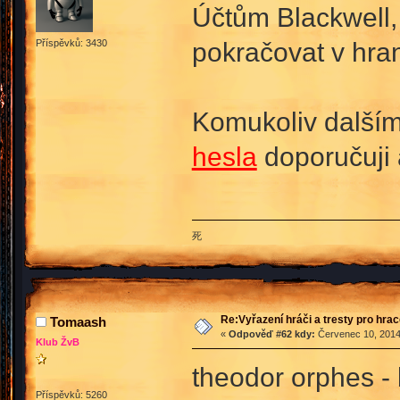
Účtům Blackwell,
pokračovat v hran
Příspěvků: 3430
Komukoliv dalším
hesla
doporučuji 
死
Re:Vyřazení hráči a tresty pro hra
Tomaash
«
Odpověď #62 kdy:
Červenec 10, 2014,
Klub ŽvB
theodor orphes - 
Příspěvků: 5260