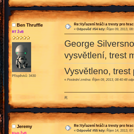
Re:Vyřazení hráči a tresty pro hra
Ben Thruffle
«
Odpověď #54 kdy:
Říjen 09, 2013, 08
RT ŽvB
George Silversn
vysvětlení, trest
Vysvětleno, trest
Příspěvků: 3430
«
Poslední změna: Říjen 09, 2013, 08:40:48 odp
死
Re:Vyřazení hráči a tresty pro hra
Jeremy
«
Odpověď #55 kdy:
Říjen 14, 2013, 07
Klub ŽvB