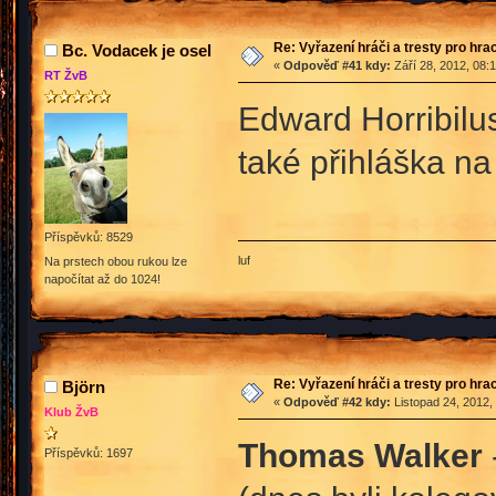
Re: Vyřazení hráči a tresty pro hra
Bc. Vodacek je osel
«
Odpověď #41 kdy:
Září 28, 2012, 08:
RT ŽvB
Edward Horribilus
také přihláška na
Příspěvků: 8529
luf
Na prstech obou rukou lze
napočítat až do 1024!
Re: Vyřazení hráči a tresty pro hra
Björn
«
Odpověď #42 kdy:
Listopad 24, 2012,
Klub ŽvB
Thomas Walker
Příspěvků: 1697