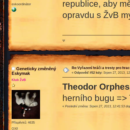
republice, aby měl
exkoordinátor
opravdu s ŽvB my
Ψ
Re:Vyřazení hráči a tresty pro hra
Geneticky změněný
Eskymak
«
Odpověď #52 kdy:
Srpen 27, 2013, 12
Klub ŽvB
Theodor Orphes
herního bugu =>
«
Poslední změna: Srpen 27, 2013, 12:41:53 
Příspěvků: 4635
OXI!