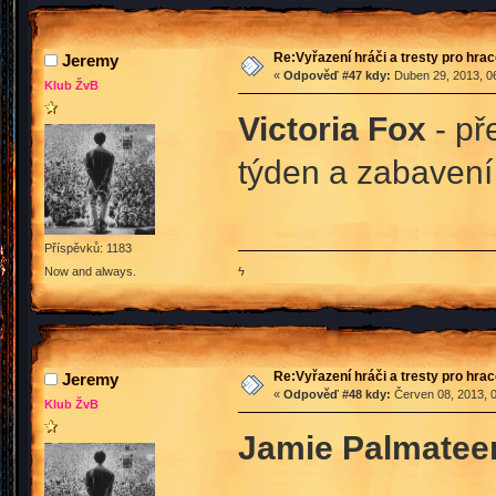
Re:Vyřazení hráči a tresty pro hra
Jeremy
«
Odpověď #47 kdy:
Duben 29, 2013, 06
Klub ŽvB
Victoria Fox
- př
týden a zabavení 
Příspěvků: 1183
ϟ
Now and always.
Re:Vyřazení hráči a tresty pro hra
Jeremy
«
Odpověď #48 kdy:
Červen 08, 2013, 0
Klub ŽvB
Jamie Palmatee