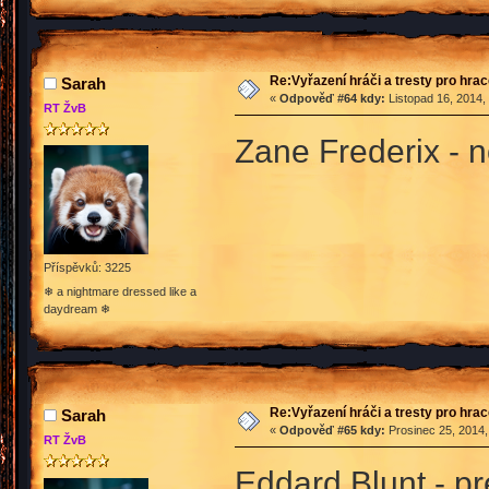
Re:Vyřazení hráči a tresty pro hra
Sarah
«
Odpověď #64 kdy:
Listopad 16, 2014,
RT ŽvB
Zane Frederix - 
Příspěvků: 3225
❄ a nightmare dressed like a
daydream ❄
Re:Vyřazení hráči a tresty pro hra
Sarah
«
Odpověď #65 kdy:
Prosinec 25, 2014,
RT ŽvB
Eddard Blunt - p