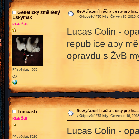
Re:Vyřazení hráči a tresty pro hra
Geneticky změněný
Eskymak
«
Odpověď #50 kdy:
Červen 25, 2013, 0
Klub ŽvB
Lucas Colin - o
republice aby měl
opravdu s ŽvB my
Příspěvků: 4635
OXI!
Re:Vyřazení hráči a tresty pro hra
Tomaash
«
Odpověď #51 kdy:
Červenec 16, 2013
Klub ŽvB
Lucas Colin - o
Příspěvků: 5260