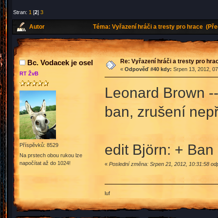
Stran:
1
[
2
]
3
Autor
Téma: Vyřazení hráči a tresty pro hrace (Př
Re: Vyřazení hráči a tresty pro hra
Bc. Vodacek je osel
«
Odpověď #40 kdy:
Srpen 13, 2012, 07
RT ŽvB
Leonard Brown --
ban, zrušení nep
edit Björn: + Ban
Příspěvků: 8529
Na prstech obou rukou lze
napočítat až do 1024!
«
Poslední změna: Srpen 21, 2012, 10:31:58 od
luf