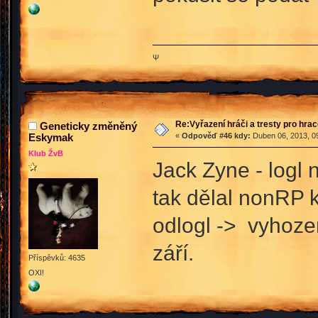
Ψ
Re:Vyřazení hráči a tresty pro hra
Geneticky změněný
Eskymak
«
Odpověď #46 kdy:
Duben 06, 2013, 09
Klub ŽvB
Jack Zyne - logl 
tak dělal nonRP k
odlogl -> vyhozen
září.
Příspěvků: 4635
OXI!