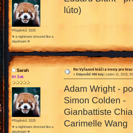
lúto)
Příspěvků: 3225
❄ a nightmare dressed like a
daydream ❄
Re:Vyřazení hráči a tresty pro hra
Sarah
«
Odpověď #66 kdy:
Leden 11, 2015, 02
RT ŽvB
Adam Wright - por
Simon Colden - p
Gianbattiste Chia
Carimelle Wang -
Příspěvků: 3225
❄ a nightmare dressed like a
daydream ❄