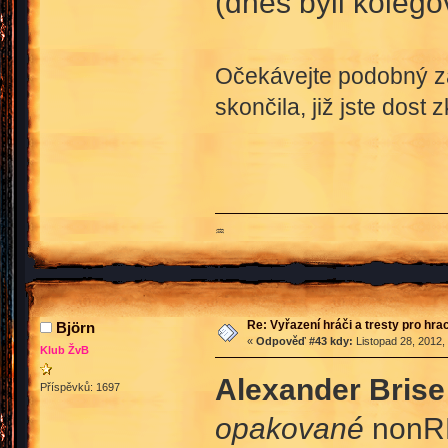
(dnes byli kolego
Očekávejte podobný zá
skončila, již jste dost 
♒
Re: Vyřazení hráči a tresty pro hra
Björn
«
Odpověď #43 kdy:
Listopad 28, 2012,
Klub ŽvB
Alexander Brise
Příspěvků: 1697
opakované
nonRP