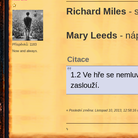
Richard Miles
- 
Mary Leeds
- ná
Příspěvků: 1183
Now and always.
Citace
1.2 Ve hře se nemluv
zaslouží.
«
Poslední změna: Listopad 10, 2013, 12:58:16
ϟ