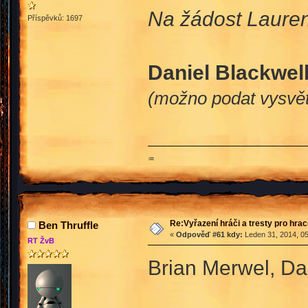
Na žádost Lauren
Příspěvků: 1697
Daniel Blackwel
(možno podat vysvět
♒
Re:Vyřazení hráči a tresty pro hra
Ben Thruffle
«
Odpověď #61 kdy:
Leden 31, 2014, 05
RT ŽvB
Brian Merwel, Dan