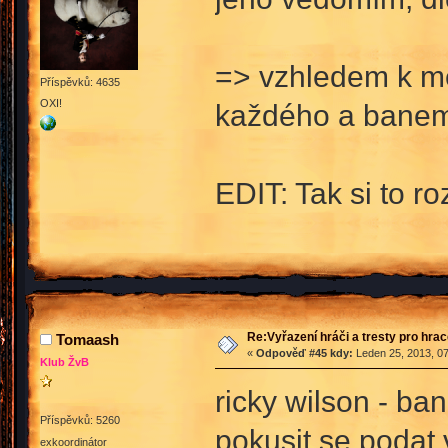
=> vzhledem k mé
Příspěvků: 4635
OXI!
každého a banem.
EDIT: Tak si to 
Re:Vyřazení hráči a tresty pro hra
Tomaash
«
Odpověď #45 kdy:
Leden 25, 2013, 07
Klub ŽvB
ricky wilson - ba
Příspěvků: 5260
pokusit se podat 
exkoordinátor