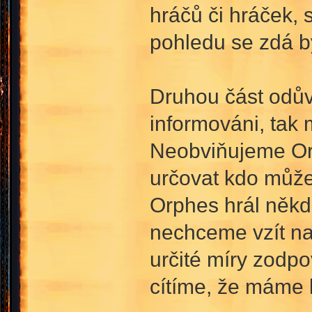
hráčů či hráček,
pohledu se zdá b
Druhou část odůvo
informováni, tak
Neobviňujeme Orp
určovat kdo může
Orphes hrál někde 
nechceme vzít na 
určité míry zodp
cítíme, že máme 