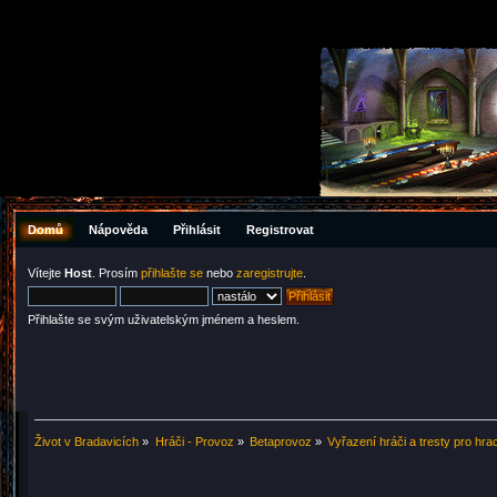
Domů
Nápověda
Přihlásit
Registrovat
Vítejte
Host
. Prosím
přihlašte se
nebo
zaregistrujte
.
Přihlašte se svým uživatelským jménem a heslem.
Život v Bradavicích
»
Hráči - Provoz
»
Betaprovoz
»
Vyřazení hráči a tresty pro hra