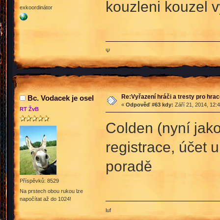
kouzleni kouzel v
exkoordinátor
Ψ
Re:Vyřazení hráči a tresty pro hra
Bc. Vodacek je osel
«
Odpověď #63 kdy:
Září 21, 2014, 12:
RT ŽvB
Colden (nyní jako
registrace, účet
poradě
Příspěvků: 8529
Na prstech obou rukou lze
napočítat až do 1024!
luf