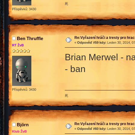
死
Příspěvků: 3430
Re:Vyřazení hráči a tresty pro hra
Ben Thruffle
«
Odpověď #59 kdy:
Leden 30, 2014, 07
RT ŽvB
Brian Merwel - n
- ban
Příspěvků: 3430
死
Re:Vyřazení hráči a tresty pro hra
Björn
«
Odpověď #60 kdy:
Leden 30, 2014, 07
Klub ŽvB