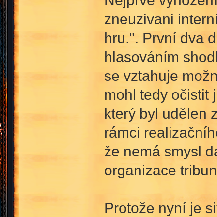
Nejprve vyhození 
zneuzivani intern
hru.". První dva 
hlasováním shodl 
se vztahuje možno
mohl tedy očistit
který byl udělen 
rámci realizačníh
že nemá smysl dá
organizace tribun
Protože nyní je s