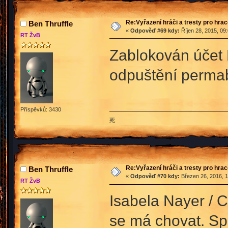
Re:Vyřazení hráči a tresty pro hra
Ben Thruffle
«
Odpověď #69 kdy:
Říjen 28, 2015, 09
RT ŽvB
Zablokován účet 
odpuštění perma
Příspěvků: 3430
死
Re:Vyřazení hráči a tresty pro hra
Ben Thruffle
«
Odpověď #70 kdy:
Březen 26, 2016, 1
RT ŽvB
Isabela Nayer / 
se má chovat. Sp