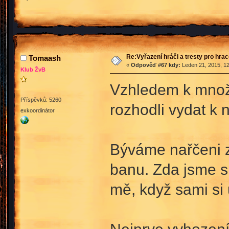
Re:Vyřazení hráči a tresty pro hra
Tomaash
«
Odpověď #67 kdy:
Leden 21, 2015, 12
Klub ŽvB
Vzhledem k množ
Příspěvků: 5260
rozhodli vydat k 
exkoordinátor
Býváme nařčeni 
banu. Zda jsme s
mě, když sami si 