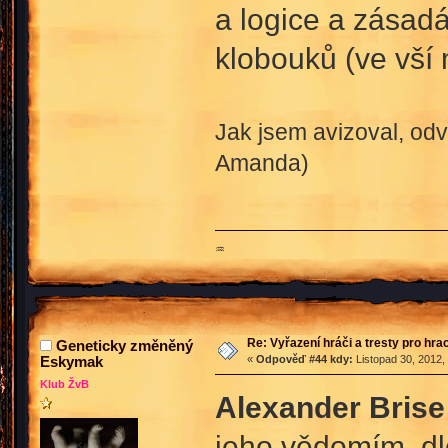
a logice a zásad
klobouků (ve vší 
Jak jsem avizoval, odv
Amanda)
♒
Re: Vyřazení hráči a tresty pro hra
Geneticky změněný
Eskymak
«
Odpověď #44 kdy:
Listopad 30, 2012,
Klub ŽvB
Alexander Brise
jeho vědomím, dl