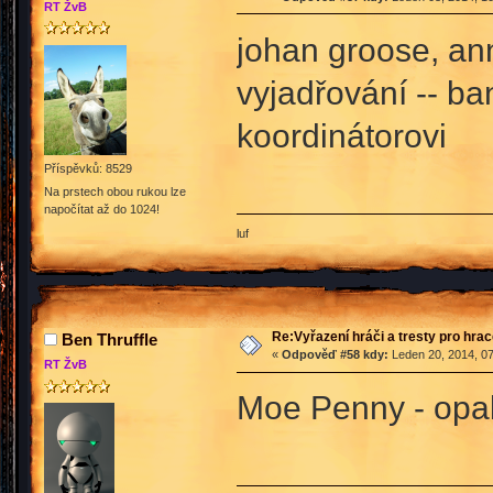
RT ŽvB
johan groose, ann
vyjadřování -- b
koordinátorovi
Příspěvků: 8529
Na prstech obou rukou lze
napočítat až do 1024!
luf
Re:Vyřazení hráči a tresty pro hra
Ben Thruffle
«
Odpověď #58 kdy:
Leden 20, 2014, 07
RT ŽvB
Moe Penny - opa