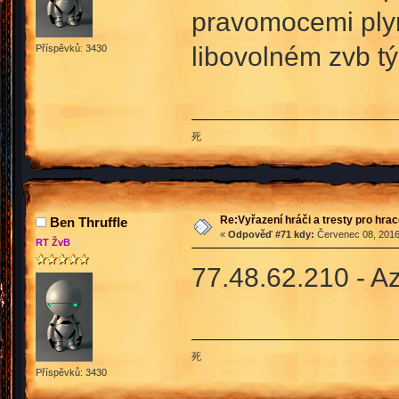
pravomocemi plyno
libovolném zvb 
Příspěvků: 3430
死
Re:Vyřazení hráči a tresty pro hra
Ben Thruffle
«
Odpověď #71 kdy:
Červenec 08, 2016
RT ŽvB
77.48.62.210 - 
死
Příspěvků: 3430