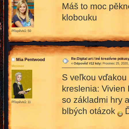
Máš to moc pěk
klobouku
Příspěvků: 50
Re:Digital art / iné kreatívne poku
Mia Pentwood
«
Odpověď #12 kdy:
Prosinec 25, 2020,
Mrzimor
S veľkou vďakou 
kreslenia: Vivien
so základmi hry
Příspěvků: 11
blbých otázok
Ď