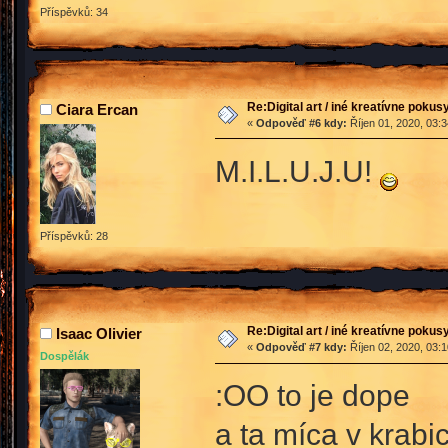
Příspěvků: 34
Re:Digital art / iné kreatívne poku
Ciara Ercan
«
Odpověď #6 kdy:
Říjen 01, 2020, 03:
M.I.L.U.J.U!
Příspěvků: 28
Re:Digital art / iné kreatívne poku
Isaac Olivier
«
Odpověď #7 kdy:
Říjen 02, 2020, 03:
Dospělák
:OO to je dope
a ta míca v krabic