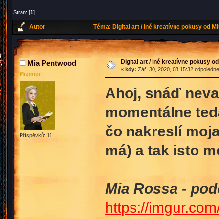
Stran: [
1
]
Autor
Téma: Digital art / iné kreatívne pokusy od 
Digital art / iné kreatívne pokusy o
Mia Pentwood
«
kdy:
Září 30, 2020, 08:15:32 odpoledne
Mrzimor
Ahoj, snáď nevad
momentálne teda
čo nakreslí moja
Příspěvků: 11
má) a tak isto m
Mia Rossa - pod
https://imgur.co