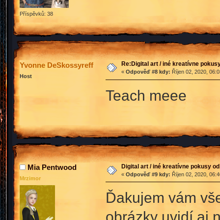
Příspěvků: 38
Re:Digital art / iné kreatívne poku
Yvonne DeSkossyreff
«
Odpověď #8 kdy:
Říjen 02, 2020, 06:
Host
Teach meee
Digital art / iné kreatívne pokusy o
Mia Pentwood
«
Odpověď #9 kdy:
Říjen 02, 2020, 06:
Mrzimor
Ďakujem vám všet
obrázky uvidí aj n