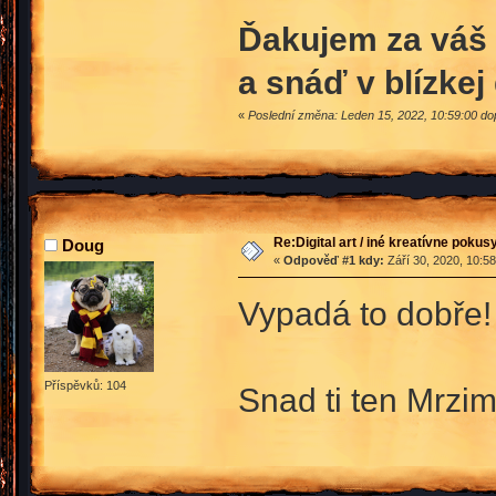
Ďakujem za váš 
a snáď v blízke
«
Poslední změna: Leden 15, 2022, 10:59:00 d
Re:Digital art / iné kreatívne poku
Doug
«
Odpověď #1 kdy:
Září 30, 2020, 10:5
Vypadá to dobře!
Příspěvků: 104
Snad ti ten Mrzi