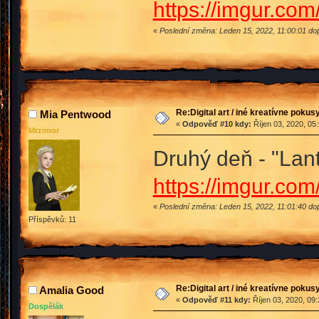
https://imgur.co
«
Poslední změna: Leden 15, 2022, 11:00:01 d
Re:Digital art / iné kreatívne poku
Mia Pentwood
«
Odpověď #10 kdy:
Říjen 03, 2020, 05
Mrzimor
Druhý deň - "Lan
https://imgur.co
«
Poslední změna: Leden 15, 2022, 11:01:40 d
Příspěvků: 11
Re:Digital art / iné kreatívne poku
Amalia Good
«
Odpověď #11 kdy:
Říjen 03, 2020, 09
Dospělák