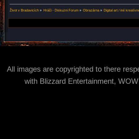
Život v Bradavicích
»
Hráči - Diskuzni Forum
»
Obrazárna
»
Digital art / iné kreat
All images are copyrighted to there respe
with Blizzard Entertainment, WOW: 