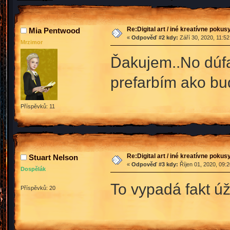
Re:Digital art / iné kreatívne poku
Mia Pentwood
«
Odpověď #2 kdy:
Září 30, 2020, 11:5
Mrzimor
Ďakujem..No dúfam
prefarbím ako bu
Příspěvků: 11
Re:Digital art / iné kreatívne poku
Stuart Nelson
«
Odpověď #3 kdy:
Říjen 01, 2020, 09:
Dospělák
To vypadá fakt 
Příspěvků: 20