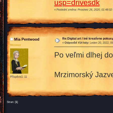
usp=drivesdk
«
Poslední změna: Prosinec 26, 2020, 01:48:02
Re:Digital art / iné kreatívne poku
Mia Pentwood
«
Odpověď #14 kdy:
Leden 20, 2022, 05
Mrzimor
Po veľmi dlhej do
Mrzimorský Jazve
Příspěvků: 11
Stran: [
1
]