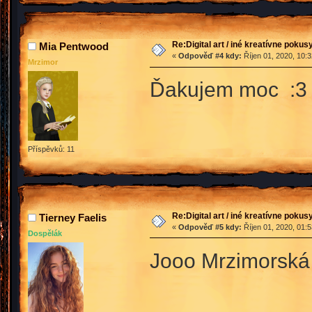
Re:Digital art / iné kreatívne poku
Mia Pentwood
«
Odpověď #4 kdy:
Říjen 01, 2020, 10:
Mrzimor
Ďakujem moc :3 
Příspěvků: 11
Re:Digital art / iné kreatívne poku
Tierney Faelis
«
Odpověď #5 kdy:
Říjen 01, 2020, 01:
Dospělák
Jooo Mrzimorská