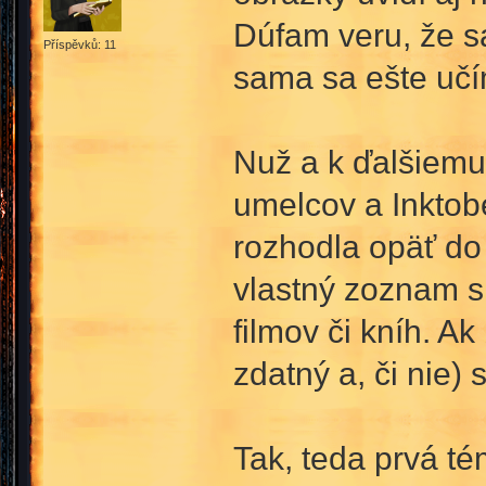
Dúfam veru, že 
Příspěvků: 11
sama sa ešte uč
Nuž a k ďalšiemu 
umelcov a Inkto
rozhodla opäť do 
vlastný zoznam s
filmov či kníh. A
zdatný a, či nie)
Tak, teda prvá t