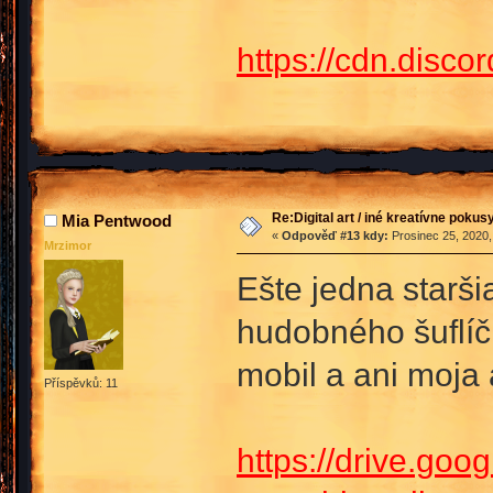
https://cdn.dis
Re:Digital art / iné kreatívne poku
Mia Pentwood
«
Odpověď #13 kdy:
Prosinec 25, 2020,
Mrzimor
Ešte jedna starši
hudobného šuflíč
mobil a ani moja 
Příspěvků: 11
https://drive.g