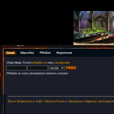
Domů
Nápověda
Přihlásit
Registrovat
Vítejte
Host
. Prosím
přihlašte se
nebo
zaregistrujte
.
Přihlašte se svým uživatelským jménem a heslem.
Život v Bradavicích
»
Hráči - Diskuzni Forum
»
Obrazárna
»
Digital art / iné kreat