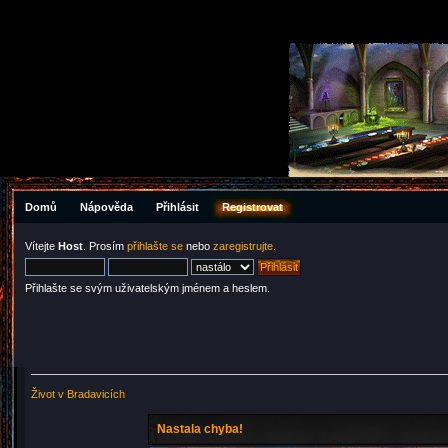
Domů
Nápověda
Přihlásit
Registrovat
Vítejte
Host
. Prosím
přihlašte se
nebo
zaregistrujte
.
Přihlašte se svým uživatelským jménem a heslem.
Život v Bradavicích
Nastala chyba!