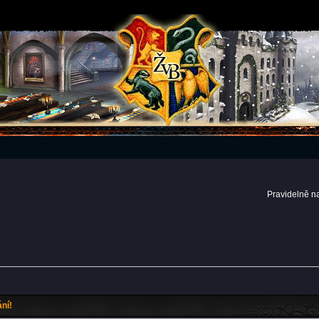
Pravidelně n
ní!