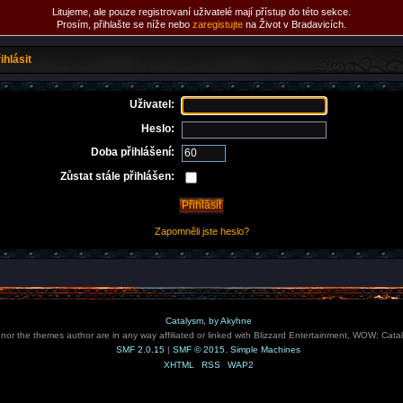
Litujeme, ale pouze registrovaní uživatelé mají přístup do této sekce.
Prosím, přihlašte se níže nebo
zaregistujte
na Život v Bradavicích.
ihlásit
Uživatel:
Heslo:
Doba přihlášení:
Zůstat stále přihlášen:
Zapomněli jste heslo?
Catalysm, by Akyhne
e nor the themes author are in any way affiliated or linked with Blizzard Entertainment, WOW: Cata
SMF 2.0.15
|
SMF © 2015
,
Simple Machines
XHTML
RSS
WAP2