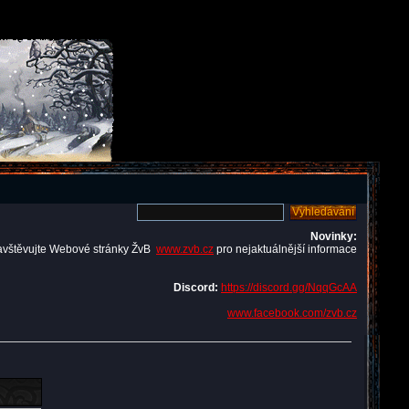
Novinky:
avštěvujte Webové stránky ŽvB
www.zvb.cz
pro nejaktuálnější informace
Discord:
https://discord.gg/NqqGcAA
www.facebook.com/zvb.cz