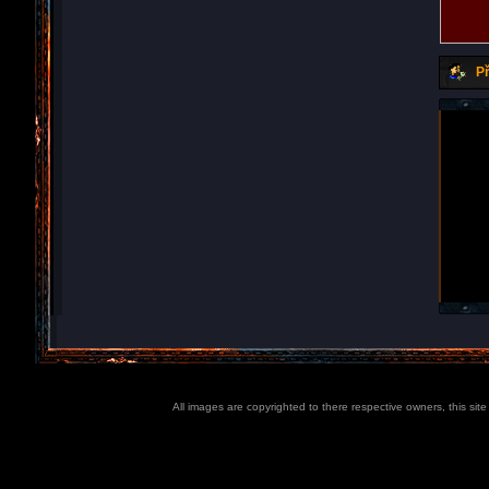
Př
All images are copyrighted to there respective owners, this sit