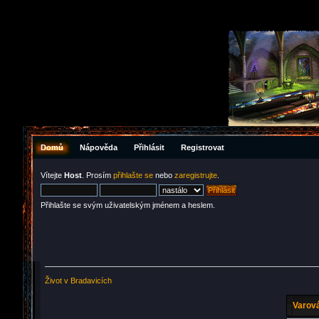
Domů
Nápověda
Přihlásit
Registrovat
Vítejte
Host
. Prosím
přihlašte se
nebo
zaregistrujte
.
Přihlašte se svým uživatelským jménem a heslem.
Život v Bradavicích
Varová