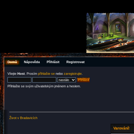
Domů
Nápověda
Přihlásit
Registrovat
Vítejte
Host
. Prosím
přihlašte se
nebo
zaregistrujte
.
Přihlašte se svým uživatelským jménem a heslem.
Život v Bradavicích
Varování!