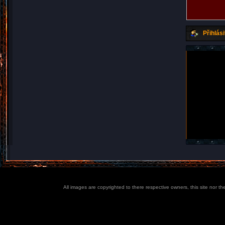
Přihlási
All images are copyrighted to there respective owners, this site nor t