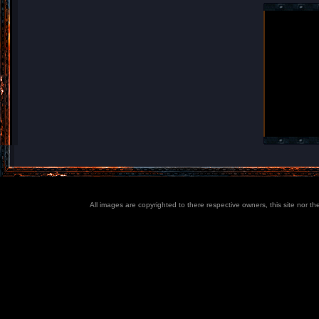
All images are copyrighted to there respective owners, this site nor t