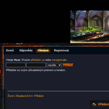
Domů
Nápověda
Přihlásit
Registrovat
Vítejte
Host
. Prosím
přihlašte se
nebo
zaregistrujte
.
Přihlašte se svým uživatelským jménem a heslem.
Život v Bradavicích
»
Přihlásit
Přihlási