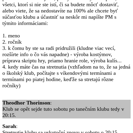
všetci, ktorí si nie ste istí, či sa budete môcť dostaviť,
alebo viete, že sa nedostavíte na 100% ale chcete byť
súčasťou klubu a účastniť sa neskôr mi napíšte PM s
týmito informáciami:
1. meno
2. ročník
3. k čomu by ste sa radi pridružili (kludne viac vecí,
rozšírte info o čo vás napadne) - výroba kostýmov,
príprava skriptu hry, priamo hranie role, výroba kulís...
4. kedy máte čas na stretnutia (vzhľadom na to, že sa jedná
o školský klub, počítajte s víkendovými termínami a
termínami po piatej hodine, keďže sa stretajú rôzne
ročníky)
Theodhor Thorinson
:
Klub se opět sejde tuto sobotu po tanečním klubu tedy v
20:15.
Sarah
:
Stretnutie klubu sa uskutoční znovu v sobotu o 20:15.