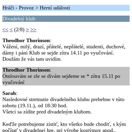
Hráči - Provoz > Herní události
Divadelný klub
<<
<
(2/8)
>
>>
Theodhor Thorinson
:
Vážení, milý, drazí, přátelé, nepřátelé, studenti, duchové,
dámy i páni Klub se sejde zítra 14.11 po vyučování.
Doufám že vás tam uvidím.
Theodhor Thorinson
:
Omlouvám se zle se dívám sejdeme se * zítra 15.11 po
vyučování
Sarah
:
Nasledovné stretnutie divadelného klubu prebehne v túto
sobotu (19.11.), od 18:30 hod.
Všetci sa zídite pred divadelným klubom.
Keďže potrebujeme zistiť, kto všetko bude chodiť, s kým
počítať v divadelnej hre, pri výrobe kostýmov apod.,