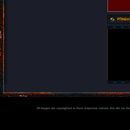
Přihlási
All images are copyrighted to there respective owners, this site nor t