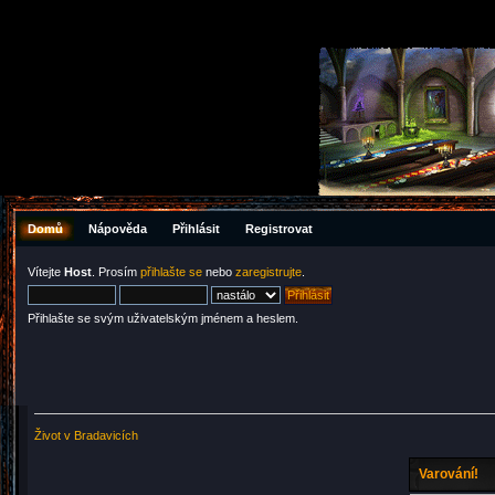
Domů
Nápověda
Přihlásit
Registrovat
Vítejte
Host
. Prosím
přihlašte se
nebo
zaregistrujte
.
Přihlašte se svým uživatelským jménem a heslem.
Život v Bradavicích
Varování!