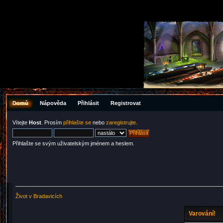
Domů
Nápověda
Přihlásit
Registrovat
Vítejte
Host
. Prosím
přihlašte se
nebo
zaregistrujte
.
Přihlašte se svým uživatelským jménem a heslem.
Život v Bradavicích
Varování!