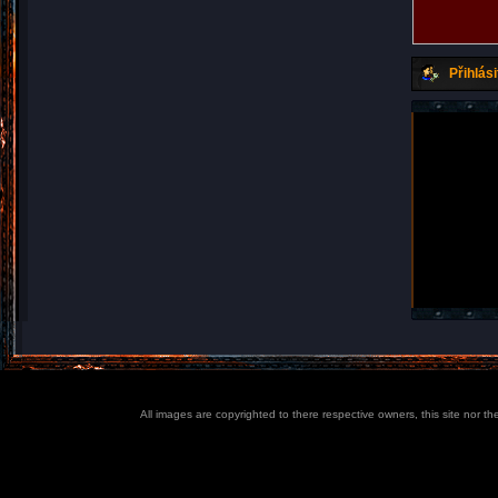
Přihlási
All images are copyrighted to there respective owners, this site nor t