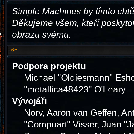
Simple Machines by tímto cht
Děkujeme všem, kteří poskytov
obrazu svému.
Tým
Podpora projektu
Michael "Oldiesmann" Esho
"metallica48423" O'Leary
Vývojáři
Norv, Aaron van Geffen, Ant
"Compuart" Visser, Juan "