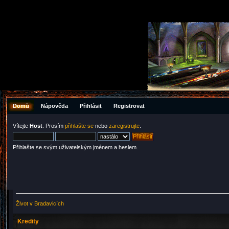
Domů
Nápověda
Přihlásit
Registrovat
Vítejte
Host
. Prosím
přihlašte se
nebo
zaregistrujte
.
Přihlašte se svým uživatelským jménem a heslem.
Život v Bradavicích
Kredity