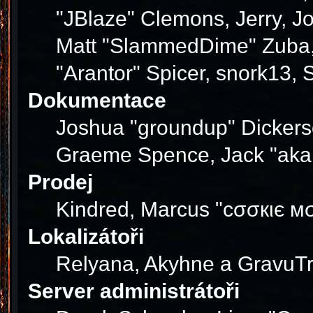
"JBlaze" Clemons, Jerry, J
Matt "SlammedDime" Zuba, 
"Arantor" Spicer, snork13,
Dokumentace
Joshua "groundup" Dickerson
Graeme Spence, Jack "akab
Prodej
Kindred, Marcus "cσσкιє мσ
Lokalizátoři
Relyana, Akyhne a GravuT
Server administrátoři