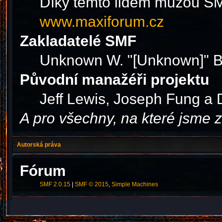
Díky těmto lidem můžou SMF
www.maxiforum.cz
Zakladatelé SMF
Unknown W. "[Unknown]" B
Původní manažéři projektu
Jeff Lewis, Joseph Fung a
A pro všechny, na které jsme
Autorská práva
Fórum
SMF 2.0.15
|
SMF © 2015
,
Simple Machines