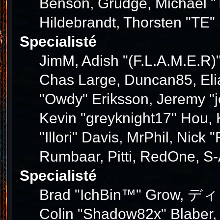
Benson, Grudge, Michael "T
Hildebrandt, Thorsten "TE" 
Specialisté
JimM, Adish "(F.L.A.M.E.R)"
Chas Large, Duncan85, Elia
"Owdy" Eriksson, Jeremy "j
Kevin "greyknight17" Hou, K
"Illori" Davis, MrPhil, Nick
Rumbaar, Pitti, RedOne, S
Specialisté
Brad "IchBin™" Grow, ディン1
Colin "Shadow82x" Blaber,