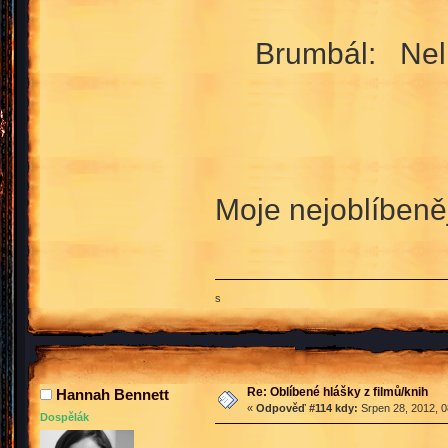
Brumbál: Nelituj m
Moje nejoblíbeně
s
Re: Oblíbené hlášky z filmů/knih
Hannah Bennett
«
Odpověď #114 kdy:
Srpen 28, 2012, 0
Dospělák