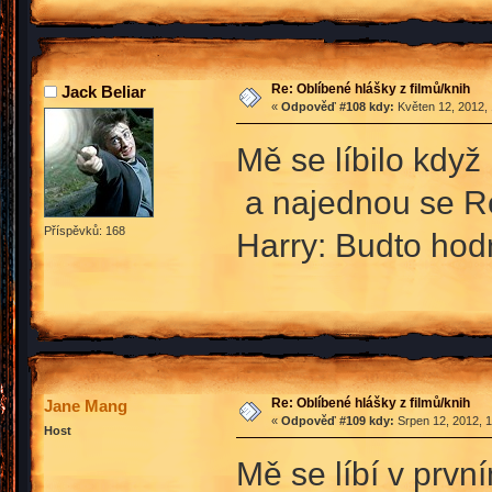
Re: Oblíbené hlášky z filmů/knih
Jack Beliar
«
Odpověď #108 kdy:
Květen 12, 2012, 
Mě se líbilo kdy
a najednou se Ro
Příspěvků: 168
Harry: Budto hod
Re: Oblíbené hlášky z filmů/knih
Jane Mang
«
Odpověď #109 kdy:
Srpen 12, 2012, 1
Host
Mě se líbí v prvn