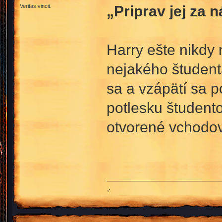
„Priprav jej za 
Veritas vincit.
Harry ešte nikdy 
nejakého študenta,
sa a vzápätí sa p
potlesku študento
otvorené vchodo
♂