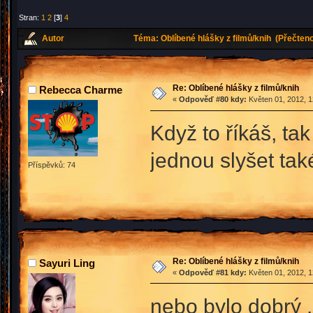
Stran:
1
2
[
3
]
4
Autor
Téma: Oblíbené hlášky z filmů/knih (Přečten
Re: Oblíbené hlášky z filmů/knih
Rebecca Charme
«
Odpověď #80 kdy:
Květen 01, 2012, 1
Když to říkáš, ta
jednou slyšet ta
Příspěvků: 74
Re: Oblíbené hlášky z filmů/knih
Sayuri Ling
«
Odpověď #81 kdy:
Květen 01, 2012, 1
nebo bylo dobrý 