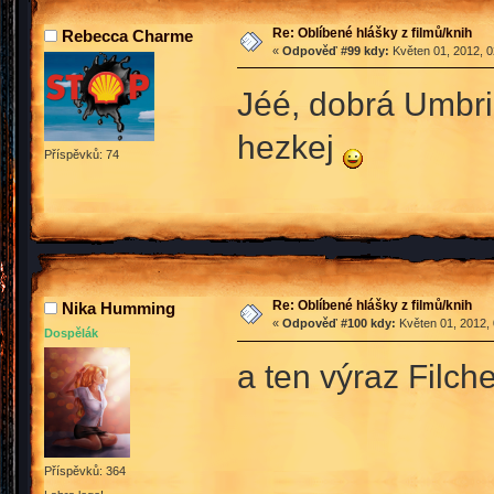
Re: Oblíbené hlášky z filmů/knih
Rebecca Charme
«
Odpověď #99 kdy:
Květen 01, 2012, 0
Jéé, dobrá Umbri
hezkej
Příspěvků: 74
Re: Oblíbené hlášky z filmů/knih
Nika Humming
«
Odpověď #100 kdy:
Květen 01, 2012, 
Dospělák
a ten výraz Filche
Příspěvků: 364