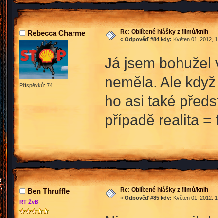
Re: Oblíbené hlášky z filmů/knih
Rebecca Charme
«
Odpověď #84 kdy:
Květen 01, 2012, 1
Já jsem bohužel v
neměla. Ale když 
Příspěvků: 74
ho asi také předst
případě realita =
Re: Oblíbené hlášky z filmů/knih
Ben Thruffle
«
Odpověď #85 kdy:
Květen 01, 2012, 1
RT ŽvB