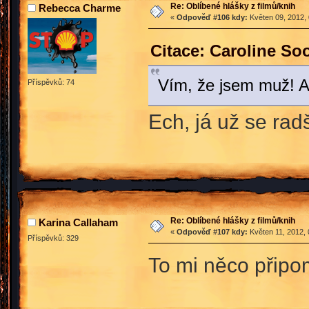
Re: Oblíbené hlášky z filmů/knih
Rebecca Charme
«
Odpověď #106 kdy:
Květen 09, 2012, 
Citace: Caroline So
Vím, že jsem muž! Al
Příspěvků: 74
Ech, já už se rad
Re: Oblíbené hlášky z filmů/knih
Karina Callaham
«
Odpověď #107 kdy:
Květen 11, 2012, 
Příspěvků: 329
To mi něco připo