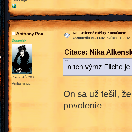
Labra lege!
Re: Oblíbené hlášky z filmů/knih
Anthony Poul
«
Odpověď #101 kdy:
Květen 01, 2012, 
Dospělák
Citace: Nika Alkens
a ten výraz Filche je
Příspěvků: 283
Veritas vincit.
On sa už tešil, ž
povolenie
♂