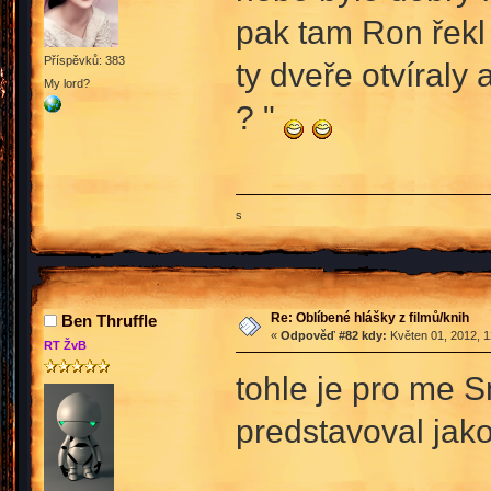
pak tam Ron řekl
Příspěvků: 383
ty dveře otvíraly
My lord?
? "
s
Re: Oblíbené hlášky z filmů/knih
Ben Thruffle
«
Odpověď #82 kdy:
Květen 01, 2012, 1
RT ŽvB
tohle je pro me S
predstavoval jak