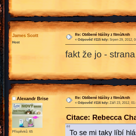
Re: Oblíbené hlášky z filmů/knih
James Scott
«
Odpověď #115 kdy:
Srpen 29, 2012, 0
Host
fakt že jo - stra
Re: Oblíbené hlášky z filmů/knih
Alexandr Brise
«
Odpověď #116 kdy:
Září 23, 2012, 01
Citace: Rebecca Ch
To se mi taky líbí hl
Příspěvků: 65