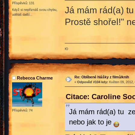
Příspěvků: 131
Já mám rád(a) tu 
Když si nepřiznáš svou chybu,
uděláš další...
Prostě shořel!" n
Ю
Re: Oblíbené hlášky z filmů/knih
Rebecca Charme
«
Odpověď #104 kdy:
Květen 09, 2012, 
Citace: Caroline So
Já mám rád(a) tu ze 
Příspěvků: 74
nebo jak to je