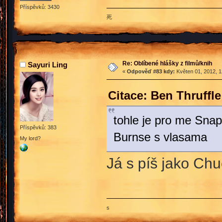
Příspěvků: 3430
死
Re: Oblíbené hlášky z filmů/knih
Sayuri Ling
«
Odpověď #83 kdy:
Květen 01, 2012, 1
Citace: Ben Thruffl
tohle je pro me Snap
Příspěvků: 383
Burnse s vlasama
My lord?
Já s píš jako C
s