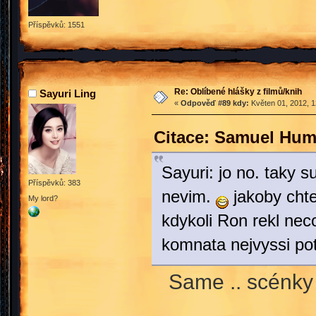
Příspěvků: 1551
Re: Oblíbené hlášky z filmů/knih
Sayuri Ling
«
Odpověď #89 kdy:
Květen 01, 2012, 1
Citace: Samuel Hum
Sayuri: jo no. taky 
Příspěvků: 383
nevim.
jakoby chte
My lord?
kdykoli Ron rekl nec
komnata nejvyssi po
Same .. scénky 