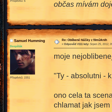
Příspěvků: 6
občas mívám dojem
Re: Oblíbené hlášky z filmů/knih
Samuel Humming
«
Odpověď #111 kdy:
Srpen 25, 2012, 0
Dospělák
moje nejoblibene
"Ty - absolutni -
Příspěvků: 1551
ono cela ta scena
chlamat jak jsem 