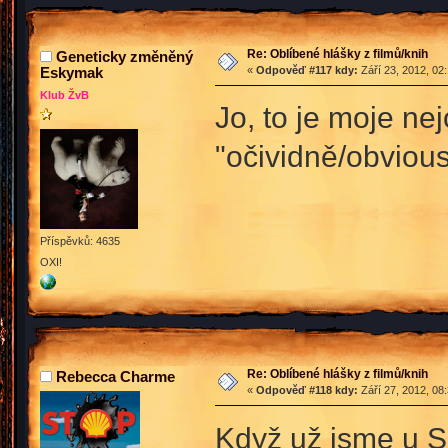
Re: Oblíbené hlášky z filmů/knih
Geneticky změněný
Eskymak
«
Odpověď #117 kdy:
Září 23, 2012, 02
Klub ŽvB
Jo, to je moje ne
"očividně/obvious
Příspěvků: 4635
OXI!
Re: Oblíbené hlášky z filmů/knih
Rebecca Charme
«
Odpověď #118 kdy:
Září 27, 2012, 08
Když už jsme u S