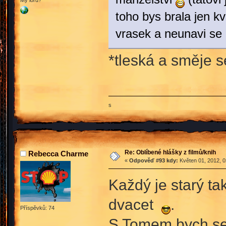
My lord?
toho bys brala jen k
vrasek a neunavi se
*tleská a směje s
s
Re: Oblíbené hlášky z filmů/knih
Rebecca Charme
«
Odpověď #93 kdy:
Květen 01, 2012, 0
Každý je starý tak
dvacet
.
Příspěvků: 74
S Tomem bych se s