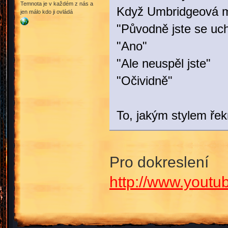
Temnota je v každém z nás a
Když Umbridgeová ml
jen málo kdo ji ovládá
"Původně jste se uch
"Ano"
"Ale neuspěl jste"
"Očividně"
To, jakým stylem ře
Pro dokreslení
http://www.yout