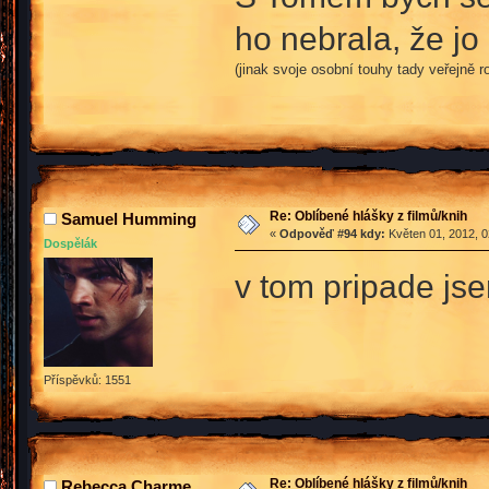
ho nebrala, že j
(jinak svoje osobní touhy tady veřejně
Re: Oblíbené hlášky z filmů/knih
Samuel Humming
«
Odpověď #94 kdy:
Květen 01, 2012, 0
Dospělák
v tom pripade jse
Příspěvků: 1551
Re: Oblíbené hlášky z filmů/knih
Rebecca Charme