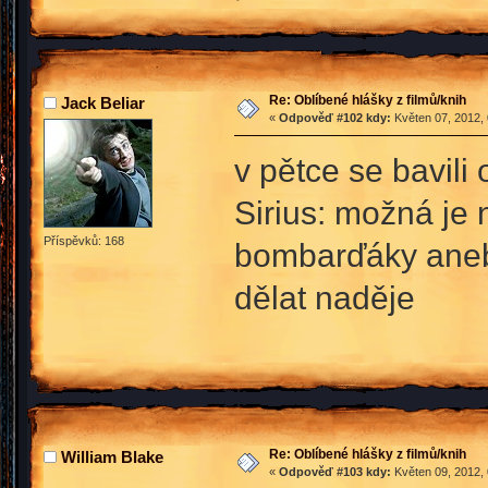
Re: Oblíbené hlášky z filmů/knih
Jack Beliar
«
Odpověď #102 kdy:
Květen 07, 2012, 
v pětce se bavili
Sirius: možná je
Příspěvků: 168
bombarďáky anebo
dělat naděje
Re: Oblíbené hlášky z filmů/knih
William Blake
«
Odpověď #103 kdy:
Květen 09, 2012, 