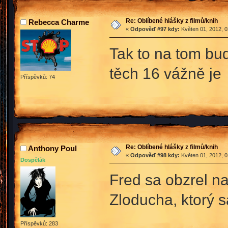
Re: Oblíbené hlášky z filmů/knih
Rebecca Charme
«
Odpověď #97 kdy:
Květen 01, 2012, 0
Tak to na tom bu
těch 16 vážně j
Příspěvků: 74
Re: Oblíbené hlášky z filmů/knih
Anthony Poul
«
Odpověď #98 kdy:
Květen 01, 2012, 0
Dospělák
Fred sa obzrel n
Zloducha, ktorý s
Příspěvků: 283