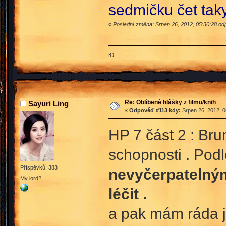
sedmičku čet tak
«
Poslední změna: Srpen 26, 2012, 05:30:28 od
Ю
Re: Oblíbené hlášky z filmů/knih
Sayuri Ling
«
Odpověď #113 kdy:
Srpen 26, 2012, 0
HP 7 část 2 : Bru
schopnosti . Pod
Příspěvků: 383
nevyčerpatelným
My lord?
léčit .
a pak mám ráda j