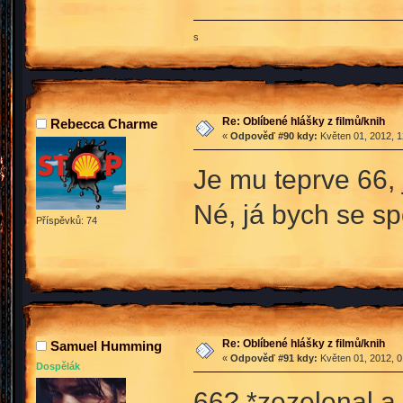
s
Re: Oblíbené hlášky z filmů/knih
Rebecca Charme
«
Odpověď #90 kdy:
Květen 01, 2012, 1
Je mu teprve 66, 
Né, já bych se s
Příspěvků: 74
Re: Oblíbené hlášky z filmů/knih
Samuel Humming
«
Odpověď #91 kdy:
Květen 01, 2012, 0
Dospělák
66? *zezelenal a 