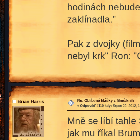
hodinách nebude 
zaklínadla."
Pak z dvojky (fil
nebyl krk" Ron: "
Re: Oblíbené hlášky z filmů/knih
Brian Harris
«
Odpověď #110 kdy:
Srpen 22, 2012, 1
Mně se líbí tahl
jak mu říkal Brum