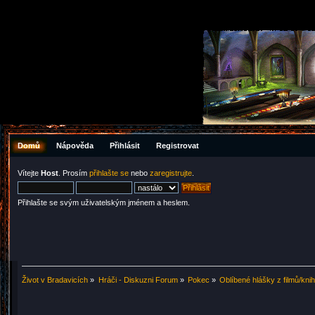
Domů
Nápověda
Přihlásit
Registrovat
Vítejte
Host
. Prosím
přihlašte se
nebo
zaregistrujte
.
Přihlašte se svým uživatelským jménem a heslem.
Život v Bradavicích
»
Hráči - Diskuzni Forum
»
Pokec
»
Oblíbené hlášky z filmů/kni