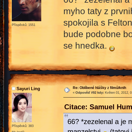
myho taty z prvn
spokojila s Felto
Příspěvků: 1551
bude podobne boh
se hnedka.
Re: Oblíbené hlášky z filmů/knih
Sayuri Ling
«
Odpověď #92 kdy:
Květen 01, 2012, 0
Citace: Samuel Hum
66? *zezelenal a je 
Příspěvků: 383
manzelstvi
(tatovi