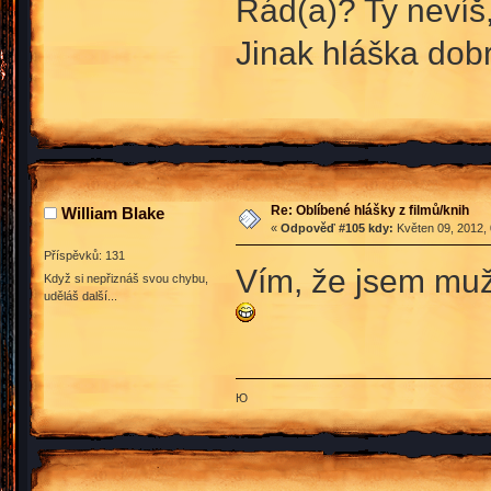
Rád(a)? Ty nevíš,
Jinak hláška dob
Re: Oblíbené hlášky z filmů/knih
William Blake
«
Odpověď #105 kdy:
Květen 09, 2012, 
Příspěvků: 131
Vím, že jsem muž!
Když si nepřiznáš svou chybu,
uděláš další...
Ю