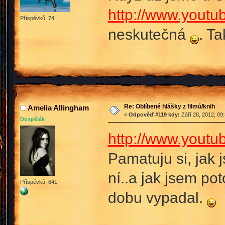
http://www.yout
Příspěvků: 74
neskutečná
. T
Re: Oblíbené hlášky z filmů/knih
Amelia Allingham
«
Odpověď #119 kdy:
Září 28, 2012, 09
Dospělák
http://www.yout
Pamatuju si, jak 
ní..a jak jsem po
Příspěvků: 641
dobu vypadal.