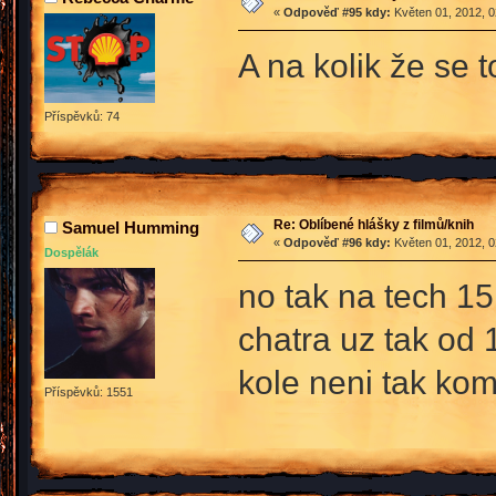
«
Odpověď #95 kdy:
Květen 01, 2012, 0
A na kolik že se 
Příspěvků: 74
Re: Oblíbené hlášky z filmů/knih
Samuel Humming
«
Odpověď #96 kdy:
Květen 01, 2012, 0
Dospělák
no tak na tech 1
chatra uz tak od
kole neni tak ko
Příspěvků: 1551