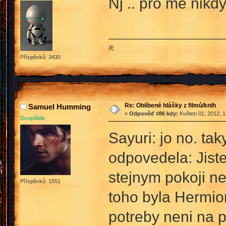
Nj .. pro me nikd
死
Příspěvků: 3430
Re: Oblíbené hlášky z filmů/knih
Samuel Humming
«
Odpověď #86 kdy:
Květen 01, 2012, 1
Dospělák
Sayuri: jo no. ta
odpovedela: Jist
stejnym pokoji n
Příspěvků: 1551
toho byla Hermio
potreby neni na 