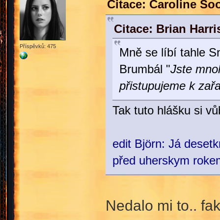
Citace: Caroline So
Citace: Brian Harr
Příspěvků: 475
Mně se líbí tahle 
Brumbál "
Jste mnoh
přistupujeme k zařaz
Tak tuto hlášku si v
edit Björn: Já deset
před uherskym roke
Nedalo mi to.. fa