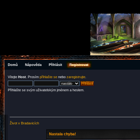
Domů
Nápověda
Přihlásit
Registrovat
Vítejte
Host
. Prosím
přihlašte se
nebo
zaregistrujte
.
Přihlašte se svým uživatelským jménem a heslem.
Život v Bradavicích
Nastala chyba!