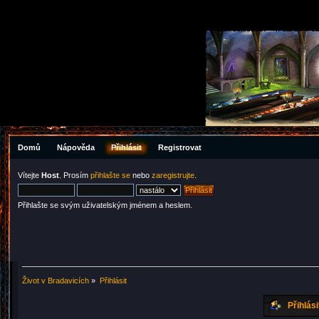
Domů
Nápověda
Přihlásit
Registrovat
Vítejte
Host
. Prosím
přihlašte se
nebo
zaregistrujte
.
Přihlašte se svým uživatelským jménem a heslem.
Život v Bradavicích
»
Přihlásit
Přihlási