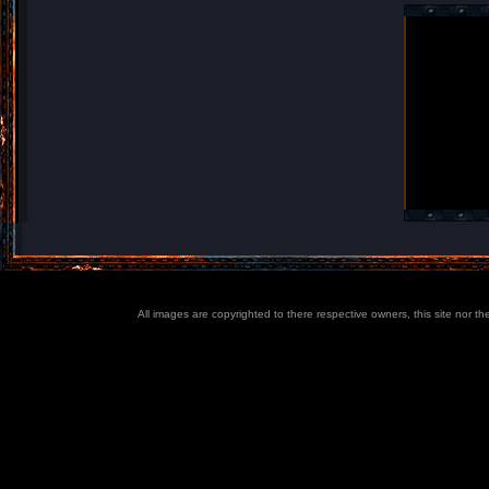
All images are copyrighted to there respective owners, this site nor t