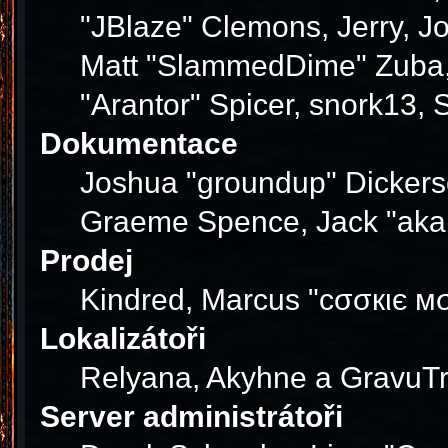
"JBlaze" Clemons, Jerry, J
Matt "SlammedDime" Zuba, 
"Arantor" Spicer, snork13,
Dokumentace
Joshua "groundup" Dickerson
Graeme Spence, Jack "akab
Prodej
Kindred, Marcus "cσσкιє мσ
Lokalizátoři
Relyana, Akyhne a GravuT
Server administrátoři