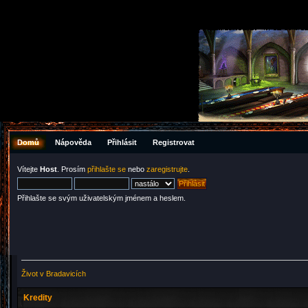
Domů
Nápověda
Přihlásit
Registrovat
Vítejte
Host
. Prosím
přihlašte se
nebo
zaregistrujte
.
Přihlašte se svým uživatelským jménem a heslem.
Život v Bradavicích
Kredity