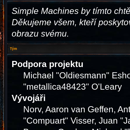
Simple Machines by tímto cht
Děkujeme všem, kteří poskytov
obrazu svému.
Tým
Podpora projektu
Michael "Oldiesmann" Esho
"metallica48423" O'Leary
Vývojáři
Norv, Aaron van Geffen, Ant
"Compuart" Visser, Juan "