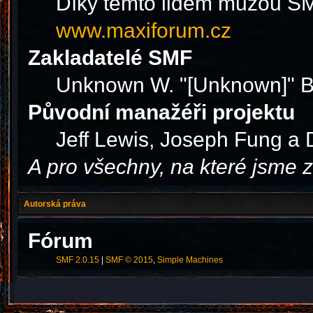
Díky těmto lidem můžou SMF
www.maxiforum.cz
Zakladatelé SMF
Unknown W. "[Unknown]" B
Původní manažéři projektu
Jeff Lewis, Joseph Fung a
A pro všechny, na které jsme
Autorská práva
Fórum
SMF 2.0.15
|
SMF © 2015
,
Simple Machines