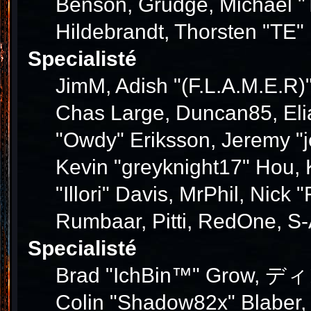
Benson, Grudge, Michael "T
Hildebrandt, Thorsten "TE" 
Specialisté
JimM, Adish "(F.L.A.M.E.R)"
Chas Large, Duncan85, Elia
"Owdy" Eriksson, Jeremy "j
Kevin "greyknight17" Hou, K
"Illori" Davis, MrPhil, Nick
Rumbaar, Pitti, RedOne, S
Specialisté
Brad "IchBin™" Grow, ディン1
Colin "Shadow82x" Blaber,