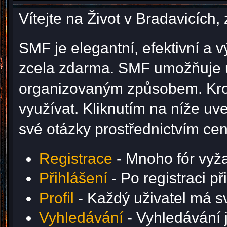
Vítejte na Život v Bradavicíc
SMF je elegantní, efektivní a v
zcela zdarma. SMF umožňuje u
organizovaným způsobem. Krom
využívat. Kliknutím na níže u
své otázky prostřednictvím ce
Registrace
- Mnoho fór vyžad
Přihlášení
- Po registraci p
Profil
- Každý uživatel má svů
Vyhledávání
- Vyhledávání j