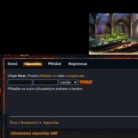
Domů
Nápověda
Přihlásit
Registrovat
Vítejte
Host
. Prosím
přihlašte se
nebo
zaregistrujte
.
Přihlašte se svým uživatelským jménem a heslem.
Život v Bradavicích
»
Nápověda
Uživatelská nápověda SMF