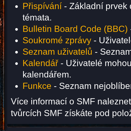
Přispívání
- Základní prvek 
témata.
Bulletin Board Code (BBC)
Soukromé zprávy
- Uživate
Seznam uživatelů
- Seznam 
Kalendář
- Uživatelé mohou 
kalendářem.
Funkce
- Seznam nejoblíben
Více informací o SMF nalezne
tvůrcích SMF získáte pod pol