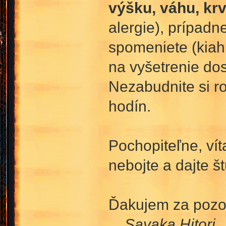
výšku, váhu, kr
alergie), prípadn
spomeniete (kiahn
na vyšetrenie dos
Nezabudnite si r
hodín.
Pochopiteľne, víta
nebojte a dajte 
Ďakujem za pozor
Sayaka Hitori