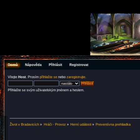
Domů
Nápověda
Přihlásit
Registrovat
Vítejte
Host
. Prosím
přihlašte se
nebo
zaregistrujte
.
Přihlašte se svým uživatelským jménem a heslem.
Život v Bradavicích
»
Hráči - Provoz
»
Herní události
»
Preventívna prehliadka