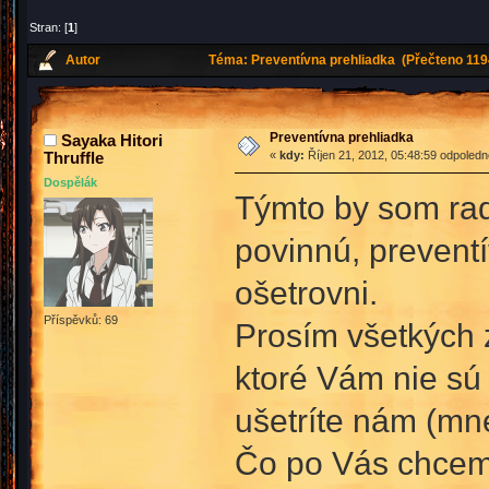
Stran: [
1
]
Autor
Téma: Preventívna prehliadka (Přečteno 119
Preventívna prehliadka
Sayaka Hitori
Thruffle
«
kdy:
Říjen 21, 2012, 05:48:59 odpoledn
Dospělák
Týmto by som rad
povinnú, prevent
ošetrovni.
Příspěvků: 69
Prosím všetkých 
ktoré Vám nie sú
ušetríte nám (mn
Čo po Vás chcem