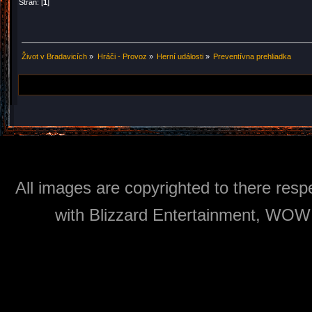
Stran: [
1
]
Život v Bradavicích
»
Hráči - Provoz
»
Herní události
»
Preventívna prehliadka
All images are copyrighted to there respe
with Blizzard Entertainment, WOW: 