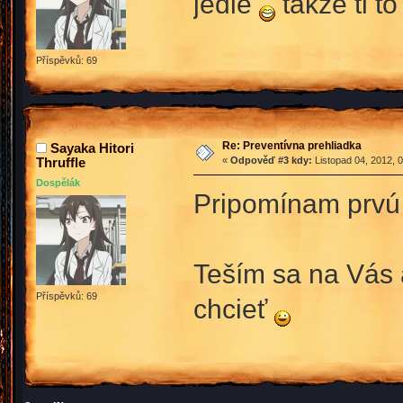
jedle
takže ti t
Příspěvků: 69
Re: Preventívna prehliadka
Sayaka Hitori
Thruffle
«
Odpověď #3 kdy:
Listopad 04, 2012, 
Dospělák
Pripomínam prvú 
Teším sa na Vás 
Příspěvků: 69
chcieť