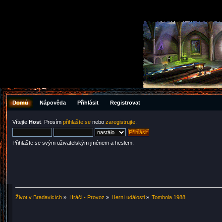
Domů
Nápověda
Přihlásit
Registrovat
Vítejte
Host
. Prosím
přihlašte se
nebo
zaregistrujte
.
Přihlašte se svým uživatelským jménem a heslem.
Život v Bradavicích
»
Hráči - Provoz
»
Herní události
»
Tombola 1988