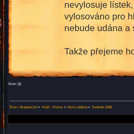
nevylosuje lístek
vylosováno pro hl
nebude udána a st
Takže přejeme ho
Stran: [
1
]
Život v Bradavicích
»
Hráči - Provoz
»
Herní události
»
Tombola 1988