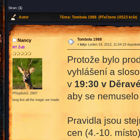
Stran: [
1
]
Autor
Téma: Tombola 1988 (Přečteno 10523 krát)
Tombola 1988
Nancy
«
kdy:
Leden 18, 2012, 11:54:19 dopoled
RT ŽvB
Protože bylo prod
vyhlášení a slos
v
19:30 v Děravé
aby se nemuselo
Příspěvků: 2907
long live all the magic we made
Pravidla jsou ste
cen (4.-10. místo