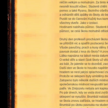
něčím velkým a mohutným. Za tímto k
nesměl kouzlit vůbec. Studenti chtěl
pomoc a také Ryana, školního ošetřov
a odháněli děti zpátky do školy, do 
Pustili se do čarování.Každý kus kam
všechny dveře. Jako v izolaci.
Hodinami nabíhala půlnoc. Studenti buď
půlnoci, se celá škola mohutně otřásl
Druhý den profesoři procházeli školu a
se přiblížili víc a spatřili pozlacený 
Všude pavučiny, prach a kusy stěny. 
pavouk dostat z lesa do školy? A zr
Látka napsána na tabuli nesla datum
O velké díře a staré části školy už vě
asi báli, že jakmile se to dozvědí, za
Další den ve škole to houstlo napětím
hradem se nesl jakýsi splachovací zv
Protože ve sklepení byly umístěny dv
Zatopeno bylo několik dalších místnos
společenskou místnost neupustili tam
patře. Ve Zmijozelu nebyla ani kapka
Po pár dnech, kdy se voda dost zvýšil
sklepení se vysušilo. Brumbál nabádal 
se škola znovu zatřásla, se hradem oz
Brumbál po útoku pavouka na student