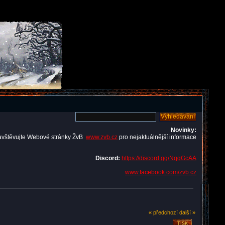
Novinky:
avštěvujte Webové stránky ŽvB
www.zvb.cz
pro nejaktuálnější informace
Discord:
https://discord.gg/NqqGcAA
www.facebook.com/zvb.cz
« předchozí
další »
TISK