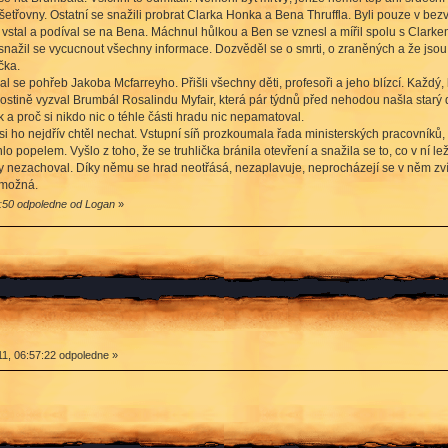
šetřovny. Ostatní se snažili probrat Clarka Honka a Bena Thruffla. Byli pouze v bez
 vstal a podíval se na Bena. Máchnul hůlkou a Ben se vznesl a mířil spolu s Clarke
 snažil se vycucnout všechny informace. Dozvěděl se o smrti, o zraněných a že jsou
čka.
l se pohřeb Jakoba Mcfarreyho. Přišli všechny děti, profesoři a jeho blízcí. Každý
hostině vyzval Brumbál Rosalindu Myfair, která pár týdnů před nehodou našla starý
k a proč si nikdo nic o téhle části hradu nic nepamatoval.
 si ho nejdřív chtěl nechat. Vstupní síň prozkoumala řada ministerských pracovníků,
hlo popelem. Vyšlo z toho, že se truhlička bránila otevření a snažila se to, co v ní le
y nezachoval. Díky němu se hrad neotřásá, nezaplavuje, neprocházejí se v něm zvíř
.možná.
1:50 odpoledne od Logan
»
1, 06:57:22 odpoledne »