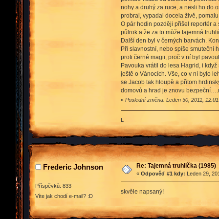
nohy a druhý za ruce, a nesli ho do o
probral, vypadal docela živě, pomalu
O pár hodin později přišel reportér a
půlrok a že za to může tajemná truhli
Další den byl v černých barvách. Kona
Při slavnostní, nebo spíše smuteční 
proti černé magii, proč v ní byl pavou
Pavouka vrátil do lesa Hagrid, i když
ještě o Vánocích. Vše, co v ní bylo le
se Jacob tak hloupě a přitom hrdinsk
domovů a hrad je znovu bezpeční…
«
Poslední změna: Leden 30, 2011, 12:0
L
Re: Tajemná truhlička (1985)
Frederic Johnson
«
Odpověď #1 kdy:
Leden 29, 201
Příspěvků: 833
skvěle napsaný!
Víte jak chodí e-mail? :D