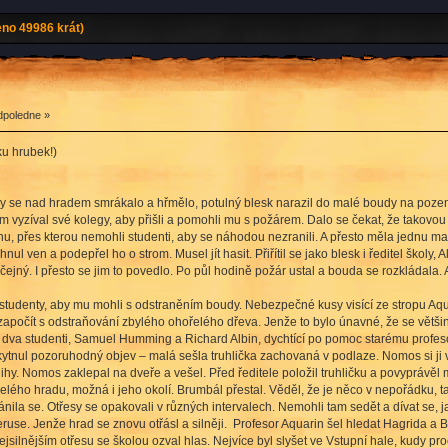
eno 49986 krát)
dpoledne »
ku hrubek!)
se nad hradem smrákalo a hřmělo, potulný blesk narazil do malé boudy na pozemcíc
vyzíval své kolegy, aby přišli a pomohli mu s požárem. Dalo se čekat, že takovou ch
 přes kterou nemohli studenti, aby se náhodou nezranili. A přesto měla jednu malo
l ven a podepřel ho o strom. Musel jít hasit. Přiřítil se jako blesk i ředitel školy
jný. I přesto se jim to povedlo. Po půl hodině požár ustal a bouda se rozkládala. A
tudenty, aby mu mohli s odstraněním boudy. Nebezpečné kusy visící ze stropu Aqu
apočít s odstraňování zbylého ohořelého dřeva. Jenže to bylo únavné, že se většin
va studenti, Samuel Humming a Richard Albin, dychtící po pomoc starému profesorovi
skytnul pozoruhodný objev – malá sešla truhlička zachovaná v podlaze. Nomos si ji
hy. Nomos zaklepal na dveře a vešel. Před ředitele položil truhličku a povyprávěl mu
řes celého hradu, možná i jeho okolí. Brumbál přestal. Věděl, že je něco v nepořádk
ránila se. Otřesy se opakovali v různých intervalech. Nemohli tam sedět a dívat se, j
ruse. Jenže hrad se znovu otřásl a silněji. Profesor Aquarin šel hledat Hagrida a Br
ejsilnějším otřesu se školou ozval hlas. Nejvíce byl slyšet ve Vstupní hale, kudy pr