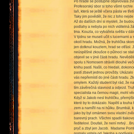
Po hradě se postupně objevovala zvířat
Profesorský sbor si toho všiml rychle
laň, která se ještě včera pásla ve tř
Taky jim pověděl, že nic z toho nejde
Až do dalších dní si mysleli, že budo
podlahy a nebyla po nich viditelná žá
tma. Kouzla, co vytvářela světla v d
V týdnu se museli učit s lucernami a
okolí hradu. Možná, že truhlička skonč
jen dotknul kouzlem, hrad se otřásl. 
neúspěšné zkoušce o půlnoci se stalo
objevil se v jiné části hradu. Nevědě
spolu s Nomosem strávili dlouhé več
knihu pastí. Našli, co hledali, dokonc
pastí zbavit jednou provždy. Ukázalo s
vás nepřemístí do jiné části hradu. Z
omylem. Každý student byl rád, že naše
tím závěrečná slavnost a odjezd. Tru
specialista na černou magii, mohl vědě
Když si Jakob nesl truhličku, přemýšle
které by to dokázalo. Napětí a touha 
zem a namířil na ni hůlku. Brumbál, k
jako by byl omámen svou vlastní zvěd
barevný prach. Všichni spadli tlakov
ředitelovi. Doufali, že není mrtvý…Br
pryč a zbyl jen Jacob. Madame Pomfre
pomalu vstala od Jakoba a podívala s