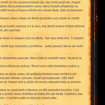
eměl už sílu posunout kámen dál, aby mohli projít ven. Hagrid
ějšího člena profesorského sboru, který chrabře přispěchal na
uviděl Honka a Ryana mířícího ke vchodu školy. Stáli za balvanem
zhlasem zákaz vstupu na školní pozemky a pro jistotu se zamkli
 je snažili chytnout. A v tu ránu, kdy školní hodiny ohlásili příchod
le, jak započalo.
 dívali ve sklepení, jiný na střeše. Tam zela velká díra. Ti odvážní
uhé dveře byly zamčené a za třetíma…velký pavouk! Jak se ale mohl
břího záhadného pavouka. Mezi učiteli to nevěděl nikdo. Studenti se
večera otřásla jen jednou. Školní zvon odbil dvanáctou hodinu a
na se plnila vodou, až protýkala škvírami mezi dveřmi a zdí.
oda tam stékala v proudu, musel být evakuován. Děti, kteří
dlem do Vstupní síně a ukáže jim novou náhradní kolej ve druhém
učebny se vyprázdnili a Mrzimor se děti pokoušeli kouzlem. Celé
i potom všimli, truhlička se mstila čím dál silněji. O půlnoci, kdy
onu. V každém patře to byla jiná oblast světa.