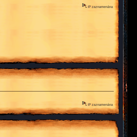
IP zaznamenána
IP zaznamenána