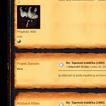
Příspěvků: 4635
OXI!
Re: Tajemná truhlička (1985)
Frank Darwin
«
Odpověď #5 kdy:
Leden 29, 201
Host
ja videl jen ty porty myslim ja ve hre 
Re: Tajemná truhlička (1985)
Richard Albin