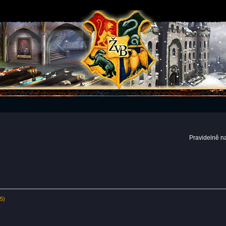
Pravidelně n
85)