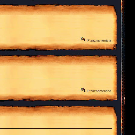
IP zaznamenána
IP zaznamenána