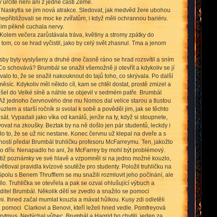
ý určitě není ani z jedné části Země.
li. Naskytla se jim nová atrakce. Sledovat, jak medvěd žere ubohou
nepřibližovali se moc ke zvířatům, i když měli ochrannou bariéru.
 jim pěkně cuchala nervy.
 Kolem večera zarůstávala tráva, květiny a stromy zpátky do
tom, co se hrad vyčistil, jako by celý svět zhasnul. Tma a jenom
sby byly vyslyšeny a druhé dne časně ráno se hrad rozsvítil a sním
? Co schovává? Brumbál se snažil všemožně ji otevřít a kdykoliv se jí
alo to, že se snažil nakouknout do tajů toho, co skrývala. Po další
íc. Kdykoliv měl někdo cíl, kam se chtěl dostat, prostě zmizel a
do šel do Velké síně a náhle se objevil v sedmém patře. Brumbál
Až jednoho červnového dne mu Nomos dal velice starou a tlustou
uzlem a starší ročník si svolal k sobě a pověděl jim, jak se těchto
sát. Vypadali jako víka od kanálů, jenže na ty, když si stoupnete,
avovat na zkoušky. Beztak by na ně došlo jen pár studentů, leckdy i
dalo to, že se už nic nestane. Konec červnu už klepal na dveře a s
ností předal Brumbál truhličku profesoru McFarreymu. Ten, jakožto
padlo dřív. Nenapadlo ho ani, že McFarrey by mohl být problémový.
si totiž poznámky ve své hlavě a vzpomněl si na jedno možné kouzlo,
ětloval pravidla kvízové soutěže pro studenty. Položil truhličku na
 Spolu s Benem Thrufflem se mu snažili rozmluvit jeho počínání, ale
. Truhlička se otevřela a pak se ozval ohlušující výbuch a
itel Brumbál. Několik dětí se zvedlo a snažilo se pomoci
mi. Ihned začal mumlat kouzla a mávat hůlkou. Kusy zdi odletěli
i pomoci Clarkovi a Benovi, kteří leželi hned vedle. Pomfreyová
 rytmus. Nedýchal vůbec. Brumbál a Hagrid ho chytili, jeden za