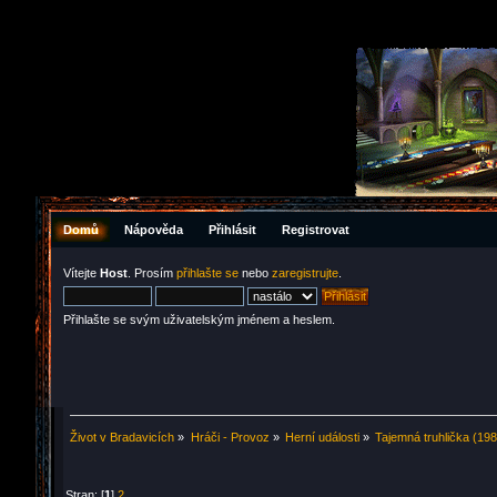
Domů
Nápověda
Přihlásit
Registrovat
Vítejte
Host
. Prosím
přihlašte se
nebo
zaregistrujte
.
Přihlašte se svým uživatelským jménem a heslem.
Život v Bradavicích
»
Hráči - Provoz
»
Herní události
»
Tajemná truhlička (19
Stran: [
1
]
2