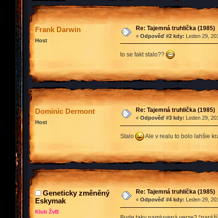
Re: Tajemná truhlička (1985)
Frank Darwin
«
Odpověď #2 kdy:
Leden 29, 201
Host
to se fakt stalo??
Re: Tajemná truhlička (1985)
Dominic Dermont
«
Odpověď #3 kdy:
Leden 29, 201
Host
Stalo
Ale v realu to bolo lahšie kr
Re: Tajemná truhlička (1985)
Geneticky změněný
Eskymak
«
Odpověď #4 kdy:
Leden 29, 201
Klub ŽvB
Bude taky namluvená verze? *naráží 