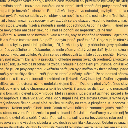
a. V tropech velké gorily, v lesnaté části medvědi a v přízemí to byl velký štír, kter
 a zvířata oddělil kouzelnou bariérou od studentů, kteří denně těmi patry procháze
etím patře je hrozně fascinovalo. Brumbál všechny znovu nabádal, aby byli opatrní a 
 dát pryč. Pokud se zabilo zvíře, objevilo se nové, to samé s rostlinstvem. Truhlička
u žít v lesích mezi nebezpečnými zvířaty. Jak se ale ukázalo, všechno jendou zmizí.
dní stopa. Zvířata mizeli a studenti si mohli oddechnout. Aspoň na chvíli… Hned po 
álce nevydržela ani deset sekund. Hrad se ponořil do neproniknutelné tmy.
 svíčkami. Nikomu se to nezamlouvalo a chtěli, aby se konečně rozednilo. Jejich pro
ila s těmito katastrofami. Ale pořád nebylo jasné, proč to dělá. Co je v jejím nitru
Jak tomu bylo v posledním půlroku, tušil, že všechny tyhlety náhodné zjevy způsobov
 něco zvláštního a nečekaného, co mělo všem zmást život po další týden, možná měs
li proč, nikdo, ani učitelé. Všichni se tedy objevovali tam, kde vůbec nechtěli. Něk
ery nad různými knihami a příručkami ohledně přemisťovacích předmětů a kouzel. 
e i způsob, jak tyto pasti odhalit a zničit. Formule na odhalení jim Brumbál ohlásil ko
e, že je jich plný celý hrad. V každém patře jich bylo možná tak třicet, někdy i pade
koušky se zrušily a školou zněl jásot studentů a někdy i učitelů, že se nemusí připr
l past a ti, co znali formuli na zničení, se jí zbavili. Celý hrad byl očistěn a vypa
hlička, ač neotevřená, už nic nedělala zřejmě týden. Dva dny před závěrečnou slav
t, co v ní je, jak je chráněna a jak ji lze otevřít. Brumbál se divil, že ho to nena
l o tom, jak ji otevřít a co v ní bude. Měl strašnou chuť ji otevřít už hned, prošel 
ho naplňovala stále víc a víc. Přišel do Vstupní síně, kde zrovna Octavius White vysv
terý náhodou šel do Velké síně, si všiml truhličky na zemi a přispěchal k Jacobovi.
avostí. Kolem prošel Clark Honk. Jakob mávnul hůlkou a zamumlal jakési zaklínadlo
ou ránou na zem. Prach zmizel a pod sutinami ležel Jakob MacFarrey a vedle něj řed
umbál otevřel oči a spěšně vstal. Podíval se na sutiny a na bezvládnou ruku pod ni
yová zřejmě všechno slyšela a jako duch se přiřítila k Jacobovi. Ostatní se snažil
e na Brumbála. Všichni to odmítali. Nemohl být mrtvý, jenže neměl tep ani srdeční