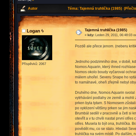
Autor
Téma: Tajemná truhlička (1985) (Přečt
Tajemná truhlička (1985)
Logan ϟ
«
kdy:
Leden 29, 2011, 06:48:03 o
Pozdě ale přece jenom. (neberu kriti
Jednoho podzimního dne, v době, kdy 
Příspěvků: 2067
Nomos Aquarin, který ihned rozhlasem 
Nomos okolo boudy vyčaroval ochranu,
málem uhořel. Severu Snape ho vytáhnu
to namáhavé, oheň zřejmě nebyl obyče
Druhého dne, Nomos Aquarin svolal s
vytrhávání podlahy ze země a mohli z
prken byla tytam. S Nomosem zůstali d
po vyklizení většiny prken se jim na
Brumbál seděl v pracovně a četl si kni
otevřít a v tu chvíli nastal první ot
otřes. Musela to být ona, truhlička. B
povědět mu, co se stalo. Hledali Seve
truhlička na svém místě. Po dalším, n