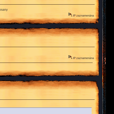
apsany
IP zaznamenána
IP zaznamenána