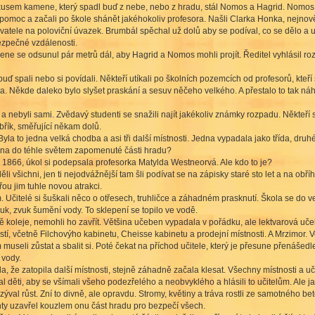
usem kamene, který spadl buď z nebe, nebo z hradu, stál Nomos a Hagrid. Nomos n
i pomoc a začali po škole shánět jakéhokoliv profesora. Našli Clarka Honka, nejnov
atele na poloviční úvazek. Brumbál spěchal už dolů aby se podíval, co se dělo a 
bezpečné vzdálenosti.
ene se odsunul pár metrů dál, aby Hagrid a Nomos mohli projít. Ředitel vyhlásil ro
 spali nebo si povídali. Někteří utíkali po školních pozemcích od profesorů, kteří se
a. Někde daleko bylo slyšet praskání a sesuv něčeho velkého. A přestalo to tak náh
 nebyli sami. Zvědavý studenti se snažili najít jakékoliv známky rozpadu. Někteří se
žebřík, směřující někam dolů.
Byla to jedna velká chodba a asi tři další místnosti. Jedna vypadala jako třída, dr
ovna do téhle světem zapomenuté části hradu?
 1866, úkol si podepsala profesorka Matylda Westneorvá. Ale kdo to je?
děli všichni, jen ti nejodvážnější tam šli podívat se na zápisky staré sto let a na o
vřou jim tuhle novou atrakci.
. Učitelé si šuškali něco o otřesech, truhličce a záhadném prasknutí. Škola se do 
uk, zvuk šumění vody. To sklepení se topilo ve vodě.
ě koleje, nemohli ho zavřít. Většina učeben vypadala v pořádku, ale lektvarová učeb
tí, včetně Filchovýho kabinetu, Cheisse kabinetu a prodejní místnosti. A Mrzimor. V
 museli zůstat a sbalit si. Poté čekat na příchod učitele, který je přesune přenáše
 vody.
a, že zatopila další místnosti, stejně záhadně začala klesat. Všechny místnosti a 
děti, aby se všímali všeho podezřelého a neobvyklého a hlásili to učitelům. Ale jak s
ýval růst. Zní to divně, ale opravdu. Stromy, květiny a tráva rostli ze samotného bet
y uzavřel kouzlem onu část hradu pro bezpečí všech.