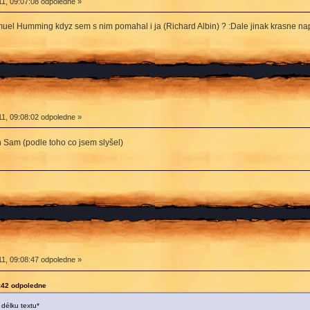
1, 09:07:08 odpoledne »
uel Humming kdyz sem s nim pomahal i ja (Richard Albin) ? :Dale jinak krasne n
1, 09:08:02 odpoledne »
en Sam (podle toho co jsem slyšel)
1, 09:08:47 odpoledne »
:42 odpoledne
délku textu*