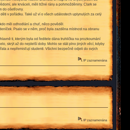
vědomí, ale krváceli, měli tržné rány a pohmožděniny. Clark se
m do ošetřovny.
 děti v pořádku. Také už ví o všech událostech uplynulých za celý
, kdo měl odhodlání a chuť, něco pověděl.
 deníček. Psalo se v něm, proč byla zazděna místnost na obranu
 hlavně ti, kterým byla od ředitele dána truhlička na prozkoumání
želo, skrýt až do nejdelší doby. Mohlo se stát plno jiných věcí, kdyby
ata a nepřemisťují studenti. Všichni bezpečně odjeli do svých
IP zaznamenána
IP zaznamenána