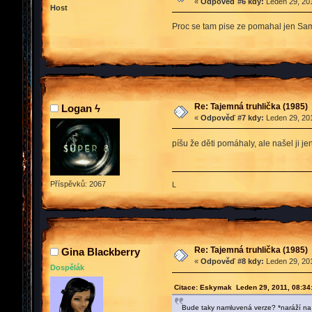
«
Odpověď #6 kdy:
Leden 29, 201
Host
Proc se tam pise ze pomahal jen Sam
Re: Tajemná truhlička (1985)
Logan ϟ
«
Odpověď #7 kdy:
Leden 29, 201
píšu že děti pomáhaly, ale našel ji j
Příspěvků: 2067
L
Re: Tajemná truhlička (1985)
Gina Blackberry
«
Odpověď #8 kdy:
Leden 29, 201
Dospělák
Citace: Eskymak Leden 29, 2011, 08:34
Bude taky namluvená verze? *naráží na 