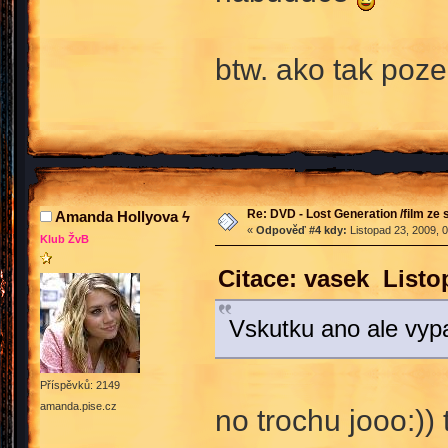
btw. ako tak poze
Re: DVD - Lost Generation /film ze s
Amanda Hollyova ϟ
«
Odpověď #4 kdy:
Listopad 23, 2009, 
Klub ŽvB
Citace: vasek Listo
Vskutku ano ale vyp
Příspěvků: 2149
amanda.pise.cz
no trochu jooo:)) 