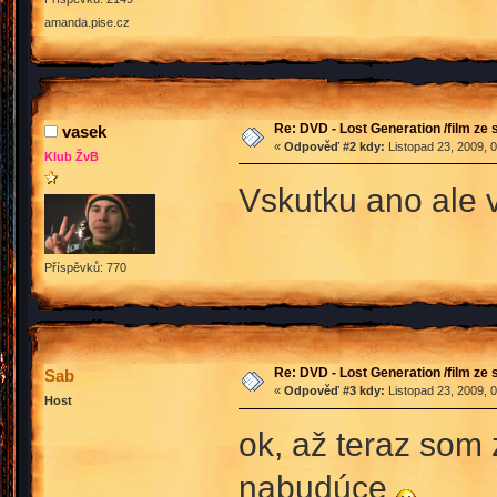
amanda.pise.cz
Re: DVD - Lost Generation /film ze s
vasek
«
Odpověď #2 kdy:
Listopad 23, 2009, 
Klub ŽvB
Vskutku ano ale 
Příspěvků: 770
Re: DVD - Lost Generation /film ze s
Sab
«
Odpověď #3 kdy:
Listopad 23, 2009, 
Host
ok, až teraz som 
nabudúce