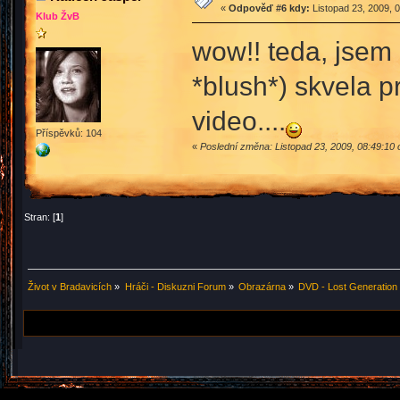
«
Odpověď #6 kdy:
Listopad 23, 2009, 
Klub ŽvB
wow!! teda, jsem 
*blush*) skvela pr
video....
Příspěvků: 104
«
Poslední změna: Listopad 23, 2009, 08:49:10
Stran: [
1
]
Život v Bradavicích
»
Hráči - Diskuzni Forum
»
Obrazárna
»
DVD - Lost Generation /