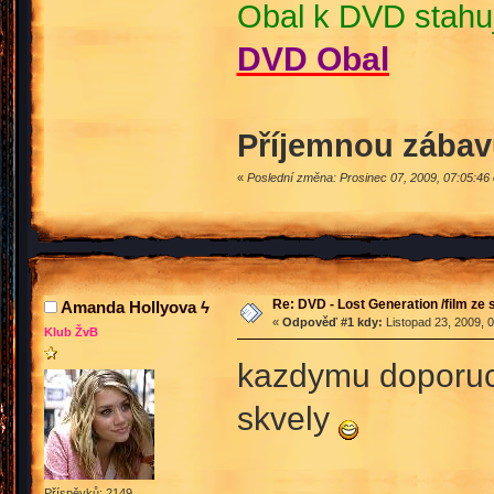
Obal k DVD stahuj
DVD Obal
Příjemnou zábav
«
Poslední změna: Prosinec 07, 2009, 07:05:46 
Re: DVD - Lost Generation /film ze s
Amanda Hollyova ϟ
«
Odpověď #1 kdy:
Listopad 23, 2009, 
Klub ŽvB
kazdymu doporucuj
skvely
Příspěvků: 2149