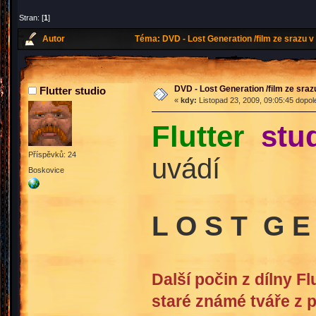
Stran: [
1
]
Autor
Téma: DVD - Lost Generation /film ze srazu v 
DVD - Lost Generation /film ze srazu
Flutter studio
«
kdy:
Listopad 23, 2009, 09:05:45 dopol
Flutter
stu
Příspěvků: 24
uvádí
Boskovice
L O S T G E 
Další počin z dílny Fl
staré známé tváře z 