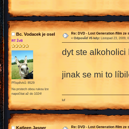
Re: DVD - Lost Generation /film ze s
Bc. Vodacek je osel
«
Odpověď #5 kdy:
Listopad 23, 2009, 
RT ŽvB
dyt ste alkoholici
jinak se mi to líb
Příspěvků: 8529
Na prstech obou rukou lze
napočítat až do 1024!
luf
Re: DVD - Lost Generation /film ze s
Katleen Jasper