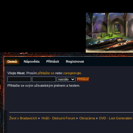
Domů
Nápověda
Přihlásit
Registrovat
Vítejte
Host
. Prosím
přihlašte se
nebo
zaregistrujte
.
Přihlašte se svým uživatelským jménem a heslem.
Život v Bradavicích
»
Hráči - Diskuzni Forum
»
Obrazárna
»
DVD - Lost Generation /