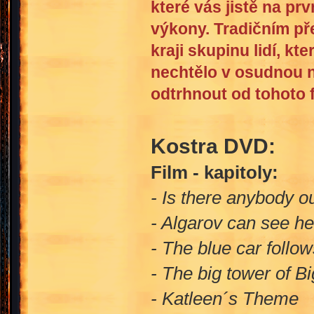
které vás jistě na p
výkony. Tradičním pře
kraji skupinu lidí, kt
nechtělo v osudnou ne
odtrhnout od tohoto 
Kostra DVD:
Film - kapitoly:
- Is there anybody o
- Algarov can see he
- The blue car follo
- The big tower of B
- Katleen´s Theme