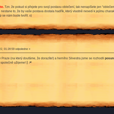
te.
Tzn. že pokud si přejete pro svojí postavu oblečení, tak nenapíšete jen "oblečení
stane to, že by vaše postava dostala hadřík, který vlastně nesedí k jejímu charakte
p se nám bude tvořit. x)
2, 01:28:59 odpoledne »
 Praze (na který doufáme, že dorazíte!) a herního Silvestra jsme se rozhodli
posuno
 společně užijeme! 🍾 🎆