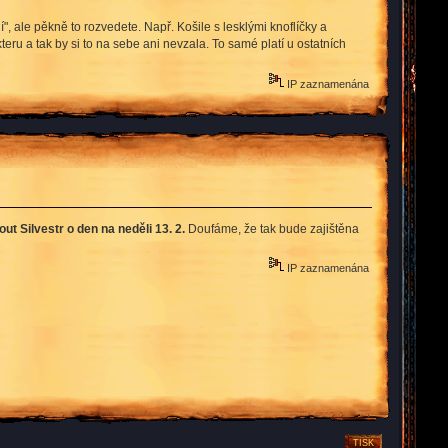
", ale pěkně to rozvedete. Např. Košile s lesklými knoflíčky a
ru a tak by si to na sebe ani nevzala. To samé platí u ostatních
IP zaznamenána
ut Silvestr o den na neděli 13. 2.
Doufáme, že tak bude zajištěna
IP zaznamenána
TISK