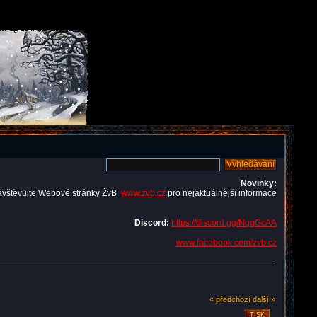
Novinky:
avštěvujte Webové stránky ŽvB
www.zvb.cz
pro nejaktuálnější informace
Discord:
https://discord.gg/NqqGcAA
www.facebook.com/zvb.cz
« předchozí
další »
TISK