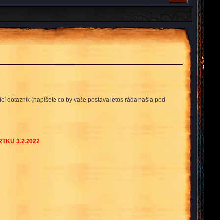
ící dotazník (napíšete co by vaše postava letos ráda našla pod
TKU 3.2.2022