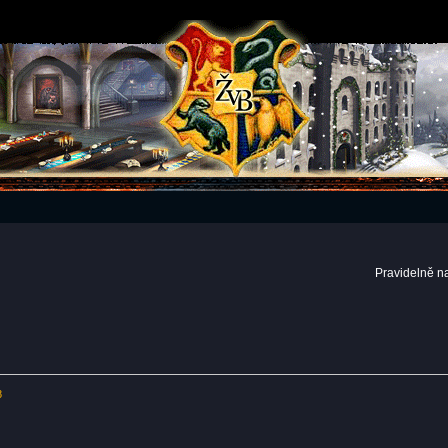
Pravidelně n
8