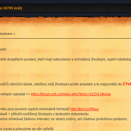
o 10705 krát)
dpoledne »
ihem!
etně dospělých postav), kteří mají odevzdaný a schválený životopis, vyplní následuj
d rodičů vánoční dárek, odešlou svůj životopis podle pravidel a to nejpozději do
ČTVR
životopis vypadat =>
https://forum.zvb.cz/index.php?topic=11154.0#new
níku jsou povinni vyplnit minimálně formulář
http://tiny.cc/if4kuz
tavě + přiložit rozšířený životopis v textovém dokumentu.
 nelze očekávat žádnou interakci ze strany rodiny, ani žádnou podobnou podporu.
e ozvat a pokusíme se věc vyřešit.