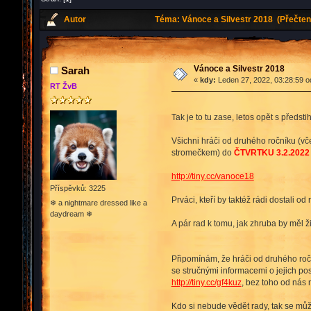
Autor
Téma: Vánoce a Silvestr 2018 (Přečten
Vánoce a Silvestr 2018
Sarah
«
kdy:
Leden 27, 2022, 03:28:59 o
RT ŽvB
Tak je to tu zase, letos opět s předst
Všichni hráči od druhého ročníku (vč
stromečkem) do
ČTVRTKU 3.2.2022
http://tiny.cc/vanoce18
Příspěvků: 3225
Prváci, kteří by taktéž rádi dostali o
❄ a nightmare dressed like a
daydream ❄
A pár rad k tomu, jak zhruba by měl 
Připomínám, že hráči od druhého roč
se stručnými informacemi o jejich pos
http://tiny.cc/gf4kuz
, bez toho od nás
Kdo si nebude vědět rady, tak se můž