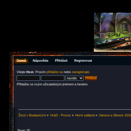
Domů
Nápověda
Přihlásit
Registrovat
Vítejte
Host
. Prosím
přihlašte se
nebo
zaregistrujte
.
Přihlašte se svým uživatelským jménem a heslem.
Život v Bradavicích
»
Hráči - Provoz
»
Herní události
»
Vánoce a Silvestr 201
Stran: [
1
]