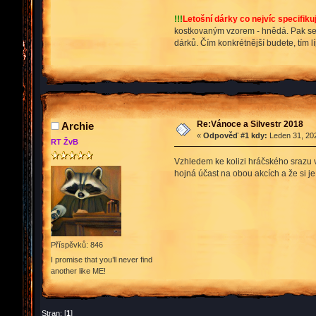
!!!
Letošní dárky co nejvíc specifikuj
kostkovaným vzorem - hnědá. Pak se ne
dárků. Čím konkrétnější budete, tím lí
Re:Vánoce a Silvestr 2018
Archie
«
Odpověď #1 kdy:
Leden 31, 202
RT ŽvB
Vzhledem ke kolizi hráčského srazu v
hojná účast na obou akcích a že si je
Příspěvků: 846
I promise that you’ll never find
another like ME!
Stran: [
1
]