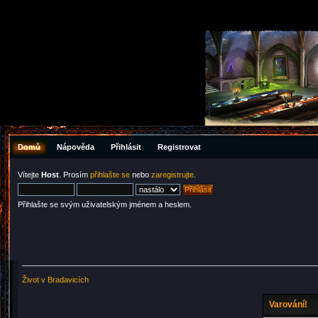
Domů
Nápověda
Přihlásit
Registrovat
Vítejte
Host
. Prosím
přihlašte se
nebo
zaregistrujte
.
Přihlašte se svým uživatelským jménem a heslem.
Život v Bradavicích
Varování!