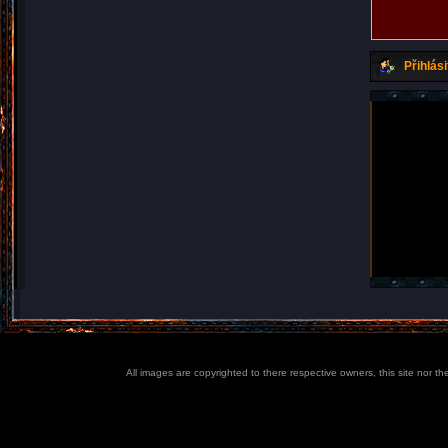
Přihlási
All images are copyrighted to there respective owners, this site nor t