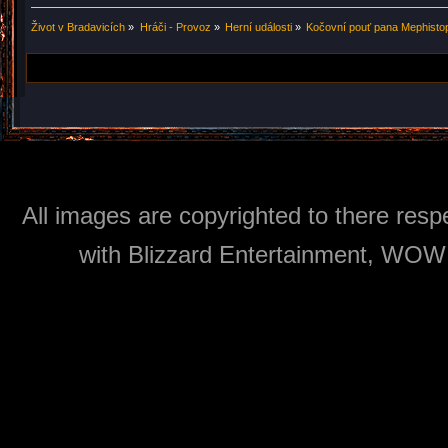
Život v Bradavicích
»
Hráči - Provoz
»
Herní události
»
Kočovní pouť pana Mephisto
All images are copyrighted to there respe
with Blizzard Entertainment, WOW: 