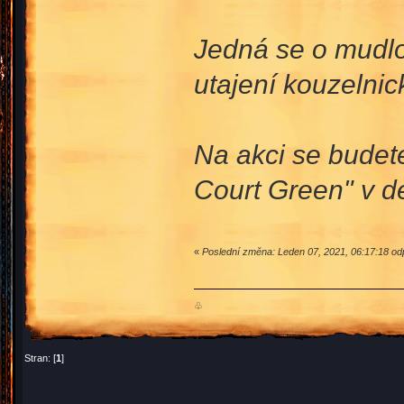
Jedná se o mudlov
utajení kouzelnic
Na akci se budet
Court Green" v d
«
Poslední změna: Leden 07, 2021, 06:17:18 od
♧
Stran: [
1
]