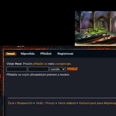
Domů
Nápověda
Přihlásit
Registrovat
Vítejte
Host
. Prosím
přihlašte se
nebo
zaregistrujte
.
Přihlašte se svým uživatelským jménem a heslem.
Život v Bradavicích
»
Hráči - Provoz
»
Herní události
»
Kočovní pouť pana Mephisto