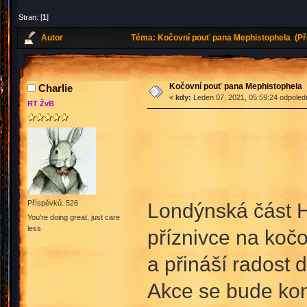
Stran: [
1
]
Autor
Téma: Kočovní pouť pana Mephistophela (Př
Kočovní pouť pana Mephistophela
Charlie
«
kdy:
Leden 07, 2021, 05:59:24 odpoled
RT ŽvB
Příspěvků: 526
Londýnská část 
You're doing great, just care
less
příznivce na kočo
a přináší radost 
Akce se bude kon