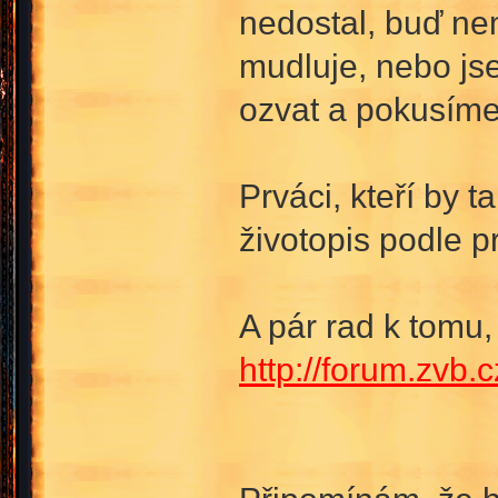
nedostal, buď nem
mudluje, nebo js
ozvat a pokusíme 
Prváci, kteří by t
životopis podle p
A pár rad k tomu,
http://forum.zvb