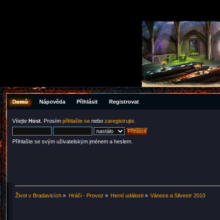
Domů
Nápověda
Přihlásit
Registrovat
Vítejte
Host
. Prosím
přihlašte se
nebo
zaregistrujte
.
Přihlašte se svým uživatelským jménem a heslem.
Život v Bradavicích
»
Hráči - Provoz
»
Herní události
»
Vánoce a Silvestr 2010