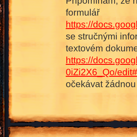
Připomínám, že h
formulář
https://docs.g
se stručnými info
textovém dokume
https://docs.g
0iZi2X6_Qo/edit
očekávat žádnou 