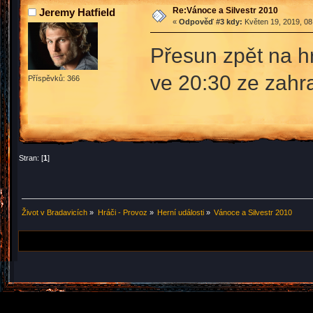
Re:Vánoce a Silvestr 2010
Jeremy Hatfield
«
Odpověď #3 kdy:
Květen 19, 2019, 08
Přesun zpět na hr
ve 20:30 ze zahr
Příspěvků: 366
Stran: [
1
]
Život v Bradavicích
»
Hráči - Provoz
»
Herní události
»
Vánoce a Silvestr 2010