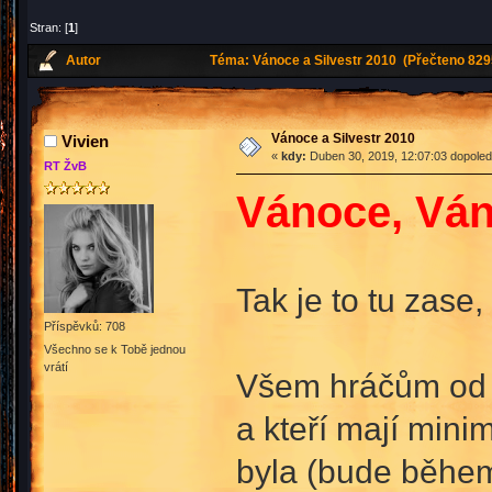
Stran: [
1
]
Autor
Téma: Vánoce a Silvestr 2010 (Přečteno 829
Vánoce a Silvestr 2010
Vivien
«
kdy:
Duben 30, 2019, 12:07:03 dopoled
RT ŽvB
Vánoce, Váno
Tak je to tu zase
Příspěvků: 708
Všechno se k Tobě jednou
vrátí
Všem hráčům od dr
a kteří mají mi
byla (bude během