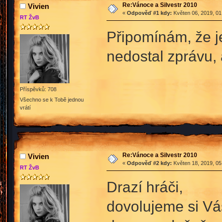
Re:Vánoce a Silvestr 2010
Vivien
«
Odpověď #1 kdy:
Květen 06, 2019, 01
RT ŽvB
Připomínám, že j
nedostal zprávu, 
Příspěvků: 708
Všechno se k Tobě jednou
vrátí
Re:Vánoce a Silvestr 2010
Vivien
«
Odpověď #2 kdy:
Květen 18, 2019, 05
RT ŽvB
Drazí hráči,
dovolujeme si Vá