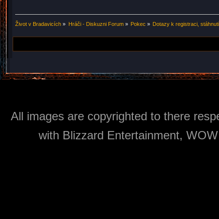
Život v Bradavicích
»
Hráči - Diskuzni Forum
»
Pokec
»
Dotazy k registraci, stáhnut
All images are copyrighted to there respe
with Blizzard Entertainment, WOW: 