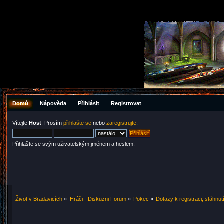
Domů
Nápověda
Přihlásit
Registrovat
Vítejte
Host
. Prosím
přihlašte se
nebo
zaregistrujte
.
Přihlašte se svým uživatelským jménem a heslem.
Život v Bradavicích
»
Hráči - Diskuzni Forum
»
Pokec
»
Dotazy k registraci, stáhnut