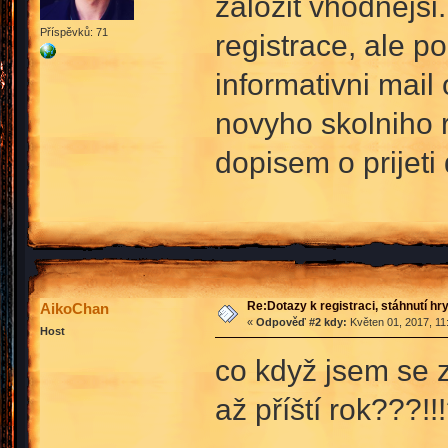
zalozit vhodnejsi
Příspěvků: 71
registrace, ale po
informativni mail
novyho skolniho r
dopisem o prijeti
Re:Dotazy k registraci, stáhnutí hr
AikoChan
«
Odpověď #2 kdy:
Květen 01, 2017, 11
Host
co když jsem se z
až příští rok???!!