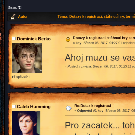
Stran: [
1
]
Autor
Téma: Dotazy k registraci, stáhnutí hry, term
Dotazy k registraci, stáhnutí hry, t
Dominick Berko
«
kdy:
Březen 06, 2017, 04:27:01 odpoled
Ahoj muzu se vas 
«
Poslední změna: Březen 06, 2017, 06:23:11 od
Příspěvků: 1
Re:Dotaz k registraci
Caleb Humming
«
Odpověď #1 kdy:
Březen 06, 2017, 06
Pro zacatek... toh