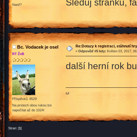
Sleduj stránku, f
Nani!?
Re:Dotazy k registraci, stáhnutí hr
Bc. Vodacek je osel
«
Odpověď #5 kdy:
Květen 03, 2017, 06
RT ŽvB
další herní rok bu
luf
Příspěvků: 8529
Na prstech obou rukou lze
napočítat až do 1024!
Stran: [
1
]