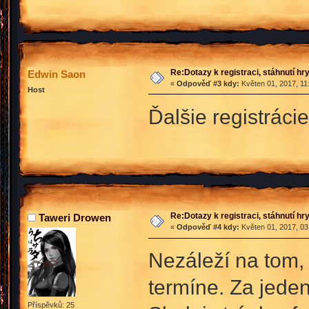
Re:Dotazy k registraci, stáhnutí hr
Edwin Saon
«
Odpověď #3 kdy:
Květen 01, 2017, 11
Host
Ďalšie registráci
Re:Dotazy k registraci, stáhnutí hr
Taweri Drowen
«
Odpověď #4 kdy:
Květen 01, 2017, 03
Nezáleží na tom, k
termíne. Za jeden
Příspěvků: 25