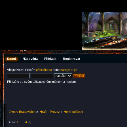
Domů
Nápověda
Přihlásit
Registrovat
Vítejte
Host
. Prosím
přihlašte se
nebo
zaregistrujte
.
Přihlašte se svým uživatelským jménem a heslem.
Život v Bradavicích
»
Hráči - Provoz
»
Herní události
Stran:
1
...
3
4
[
5
]