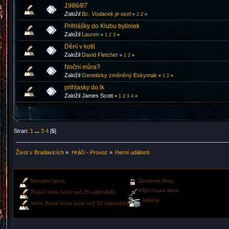
1986/87
Založil
Bc. Vodacek je osel
«
1
2
»
Prihlášky do Klubu byliniek
Založil
Lauren
«
1
2
3
»
Dění v kotli
Založil
David Fletcher
«
1
2
»
Noční můra?
Založil
Geneticky změněný Eskymak
«
1
2
»
prihlasky do lk
Založil James Scott
«
1
2
3
4
»
Stran:
1
...
3
4
[
5
]
Život v Bradavicích
»
Hráči - Provoz
»
Herní události
Normální téma
Zamčené téma
Připíchnuté téma
Žhavé téma (více než 25 odpovědí)
Anketa
Velmi žhavé téma (více než 50 odpovědí)