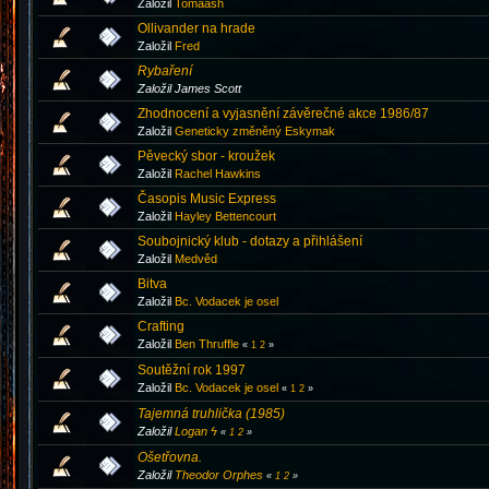
Založil
Tomaash
Ollivander na hrade
Založil
Fred
Rybaření
Založil James Scott
Zhodnocení a vyjasnění závěrečné akce 1986/87
Založil
Geneticky změněný Eskymak
Pěvecký sbor - kroužek
Založil
Rachel Hawkins
Časopis Music Express
Založil
Hayley Bettencourt
Soubojnický klub - dotazy a přihlášení
Založil
Medvěd
Bitva
Založil
Bc. Vodacek je osel
Crafting
Založil
Ben Thruffle
«
1
2
»
Soutěžní rok 1997
Založil
Bc. Vodacek je osel
«
1
2
»
Tajemná truhlička (1985)
Založil
Logan ϟ
«
1
2
»
Ošetřovna.
Založil
Theodor Orphes
«
1
2
»