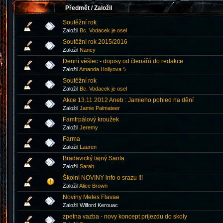
Předmět
/
Založil
Soutěžní rok
Založil
Bc. Vodacek je osel
Soutěžní rok 2015/2016
Založil
Nancy
Denní věštec - dopisy od čtenářů do redakce
Založil
Amanda Hollyova ϟ
Soutěžní rok
Založil
Bc. Vodacek je osel
Akce 13.11 2012 Aneb : Jamieho pohled na dění
Založil
Jamie Palmateer
Famfrpálový kroužek
Založil
Jeremy
Farma
Založil
Lauren
Bradavický tajný Santa
Založil
Sarah
Školní NOVINY info o srazu !!!
Založil
Alice Brown
Noviny Meles Flavae
Založil Wilford Kerouac
zpetna vazba - novy koncept prijezdu do skoly