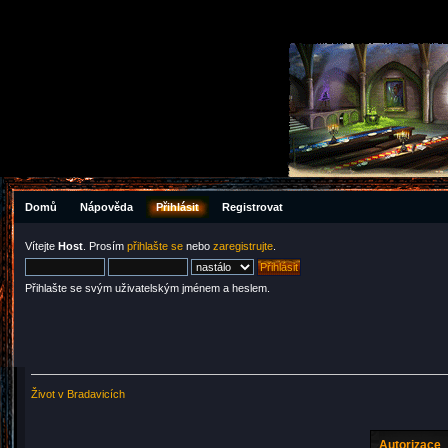
Domů
Nápověda
Přihlásit
Registrovat
Vítejte
Host
. Prosím
přihlašte se
nebo
zaregistrujte
.
Přihlašte se svým uživatelským jménem a heslem.
Život v Bradavicích
Autorizace