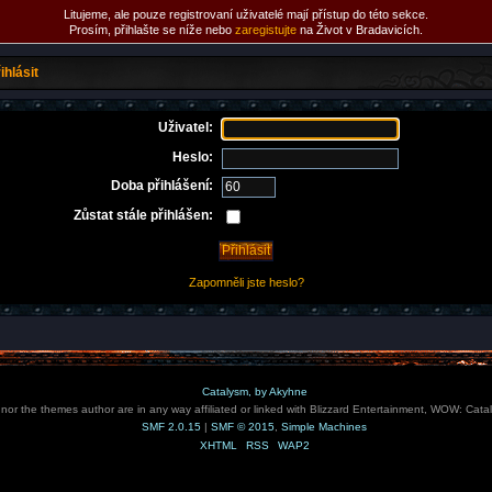
Litujeme, ale pouze registrovaní uživatelé mají přístup do této sekce.
Prosím, přihlašte se níže nebo
zaregistujte
na Život v Bradavicích.
ihlásit
Uživatel:
Heslo:
Doba přihlášení:
Zůstat stále přihlášen:
Zapomněli jste heslo?
Catalysm, by Akyhne
e nor the themes author are in any way affiliated or linked with Blizzard Entertainment, WOW: Cata
SMF 2.0.15
|
SMF © 2015
,
Simple Machines
XHTML
RSS
WAP2