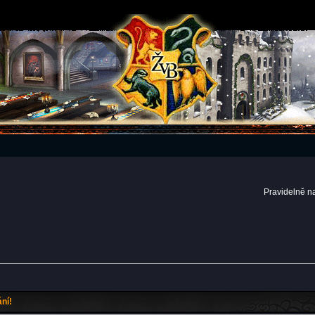
Pravidelně n
ní!