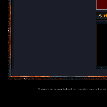
Př
All images are copyrighted to there respective owners, this sit