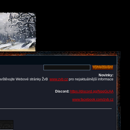
Novinky:
avštěvujte Webové stránky ŽvB
www.zvb.cz
pro nejaktuálnější informace
Discord:
https://discord.gg/NqqGcAA
www.facebook.com/zvb.cz