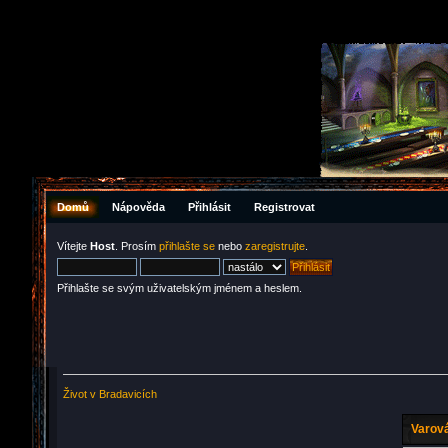
Domů
Nápověda
Přihlásit
Registrovat
Vítejte
Host
. Prosím
přihlašte se
nebo
zaregistrujte
.
Přihlašte se svým uživatelským jménem a heslem.
Život v Bradavicích
Varová