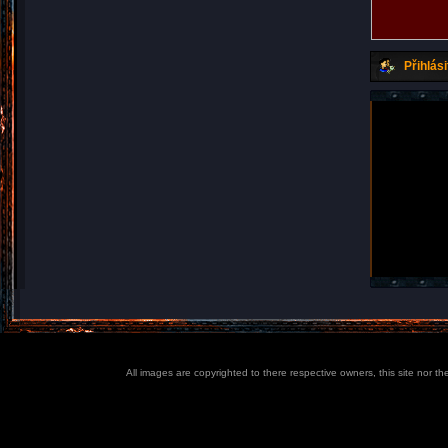
Přihlási
All images are copyrighted to there respective owners, this site nor t