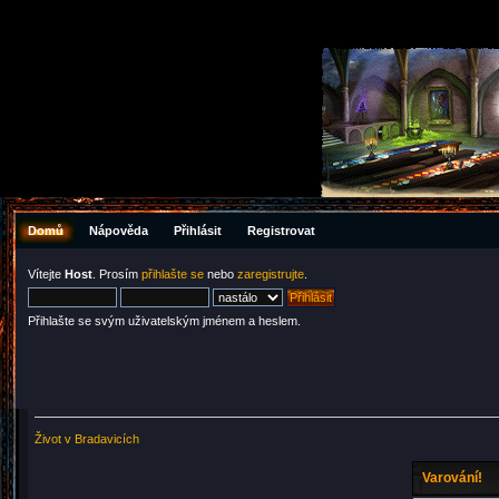
Domů
Nápověda
Přihlásit
Registrovat
Vítejte
Host
. Prosím
přihlašte se
nebo
zaregistrujte
.
Přihlašte se svým uživatelským jménem a heslem.
Život v Bradavicích
Varování!