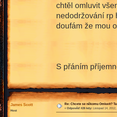
chtěl omluvit vš
nedodržování rp 
doufám že mou o
S přáním příjem
Re: Chcete se někomu Omluvit? Ta
James Scott
«
Odpověď #26 kdy:
Listopad 14, 2012,
Host