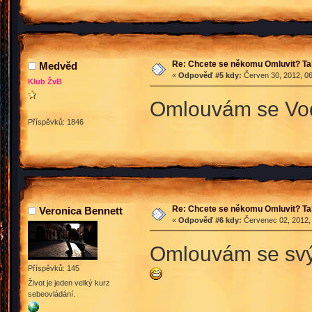
Re: Chcete se někomu Omluvit? Ta
Medvěd
«
Odpověď #5 kdy:
Červen 30, 2012, 06
Klub ŽvB
Omlouvám se Vod
Příspěvků: 1846
Re: Chcete se někomu Omluvit? Ta
Veronica Bennett
«
Odpověď #6 kdy:
Červenec 02, 2012, 
Omlouvám se svý
Příspěvků: 145
Život je jeden velký kurz
sebeovládání.