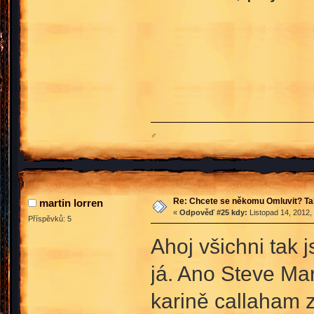
♂
Re: Chcete se někomu Omluvit? Ta
martin lorren
«
Odpověď #25 kdy:
Listopad 14, 2012,
Příspěvků: 5
Ahoj všichni tak 
já. Ano Steve Ma
karině callaham z