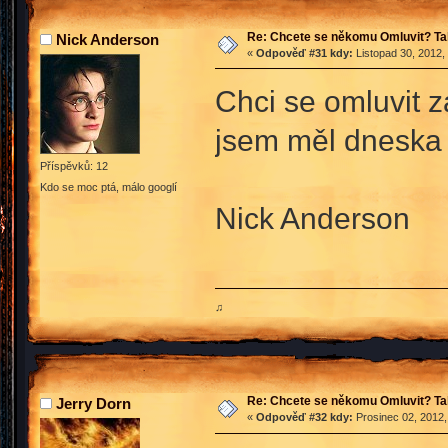
Re: Chcete se někomu Omluvit? Ta
Nick Anderson
«
Odpověď #31 kdy:
Listopad 30, 2012,
Chci se omluvit z
jsem měl dneska 
Příspěvků: 12
Kdo se moc ptá, málo googlí
Nick Anderson
♫
Re: Chcete se někomu Omluvit? Ta
Jerry Dorn
«
Odpověď #32 kdy:
Prosinec 02, 2012,