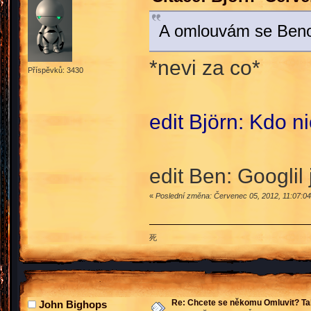
A omlouvám se Beno
*nevi za co*
Příspěvků: 3430
edit Björn: Kdo n
edit Ben: Googlil
«
Poslední změna: Červenec 05, 2012, 11:07:04
死
Re: Chcete se někomu Omluvit? Ta
John Bighops