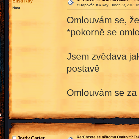
Elisa Ray
«
Odpověď #37 kdy:
Duben 23, 2013, 09
Host
Omlouvám se, že j
*pokorně se oml
Jsem zvědava jak
postavě
Omlouvám se za z
Re:Chcete se někomu Omluvit? Tak
Jordy Carter