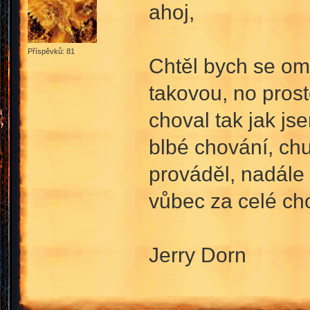
ahoj,
Příspěvků: 81
Chtěl bych se om
takovou, no prost
choval tak jak js
blbé chování, chu
prováděl, nadále
vůbec za celé ch
Jerry Dorn