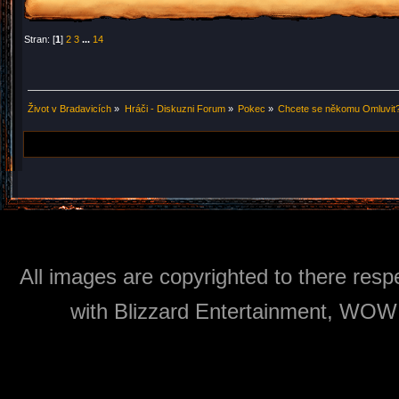
Stran: [
1
]
2
3
...
14
Život v Bradavicích
»
Hráči - Diskuzni Forum
»
Pokec
»
Chcete se někomu Omluvit?
All images are copyrighted to there respe
with Blizzard Entertainment, WOW: 