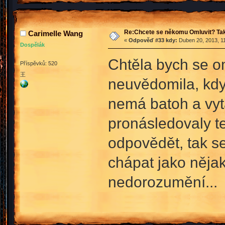
Re:Chcete se někomu Omluvit? Tak
Carimelle Wang
«
Odpověď #33 kdy:
Duben 20, 2013, 11
Dospělák
Chtěla bych se o
Příspěvků: 520
王
neuvědomila, kdy
nemá batoh a vyt
pronásledovaly t
odpovědět, tak se
chápat jako nějako
nedorozumění...