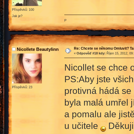
Příspěvků: 100
Jak je?
P
Re: Chcete se někomu Omluvit? Ta
Nicollete Beautylinn
«
Odpověď #18 kdy:
Říjen 15, 2012, 09
Nicollet se chce 
PS:Aby jste všichn
Příspěvků: 23
protivná hádá se 
byla malá umřel j
a pomalu ale jist
u učitele
Děkuji