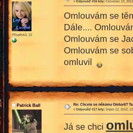
«
Odpověď #16 kdy:
Červenec 10, 2012
Omlouvám se těm,
Dále.... Omlouvá
Příspěvků: 22
Omlouvám se Jack
Omlouvám se sobě
omluvil
Re: Chcete se někomu Omluvit? Ta
Patrick Ball
«
Odpověď #17 kdy:
Srpen 12, 2012, 12
oml
Já se chci