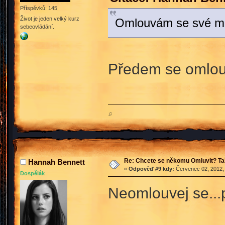
Příspěvků: 145
Život je jeden velký kurz
Omlouvám se své m
sebeovládání.
Předem se omlouv
♫
Re: Chcete se někomu Omluvit? Ta
Hannah Bennett
«
Odpověď #9 kdy:
Červenec 02, 2012, 
Dospělák
Neomlouvej se...