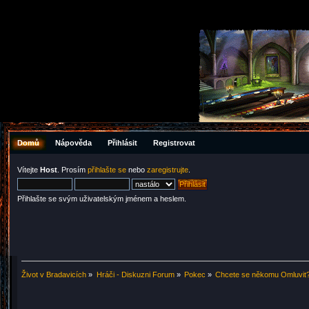
Domů
Nápověda
Přihlásit
Registrovat
Vítejte
Host
. Prosím
přihlašte se
nebo
zaregistrujte
.
Přihlašte se svým uživatelským jménem a heslem.
Život v Bradavicích
»
Hráči - Diskuzni Forum
»
Pokec
»
Chcete se někomu Omluvit?