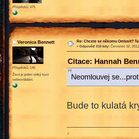
Příspěvků: 475
Re: Chcete se někomu Omluvit? Ta
Veronica Bennett
«
Odpověď #10 kdy:
Červenec 02, 2012
Citace: Hannah Benn
Příspěvků: 145
Život je jeden velký kurz
Neomlouvej se...pro
sebeovládání.
Bude to kulatá k
♫