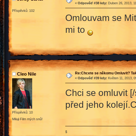
«
Odpověď #38 kdy:
Duben 26, 2013, 11
Příspěvků: 102
Omlouvam se Mitch
mi to
Re:Chcete se někomu Omluvit? Tak
Cleo Nile
«
Odpověď #39 kdy:
Květen 11, 2013, 0
Chci se omluvit [
před jeho kolejí.
Příspěvků: 10
Miluji Film mých snů!
$