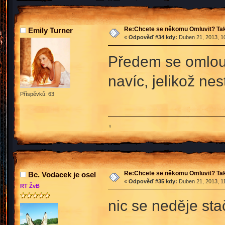
Re:Chcete se někomu Omluvit? Tak
Emily Turner
«
Odpověď #34 kdy:
Duben 21, 2013, 10
Předem se omlou
navíc, jelikož ne
Příspěvků: 63
♀
Re:Chcete se někomu Omluvit? Tak
Bc. Vodacek je osel
«
Odpověď #35 kdy:
Duben 21, 2013, 11
RT ŽvB
nic se neděje st