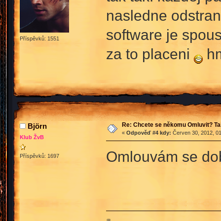
nasledne odstrani
software je spous
Příspěvků: 1551
za to placeni
hm
Re: Chcete se někomu Omluvit? Ta
Björn
«
Odpověď #4 kdy:
Červen 30, 2012, 01
Klub ŽvB
Omlouvám se dobr
Příspěvků: 1697
♒