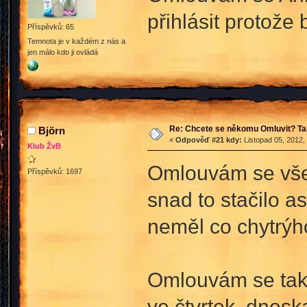
přihlásit protože 
Příspěvků: 65
Temnota je v každém z nás a
jen málo kdo ji ovládá
Re: Chcete se někomu Omluvit? Ta
Björn
«
Odpověď #21 kdy:
Listopad 05, 2012,
Klub ŽvB
Omlouvám se všem
Příspěvků: 1697
snad to stačilo a
neměl co chytrýh
Omlouvám se tak
ve čtvrtek, dnesk