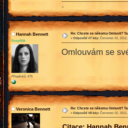
♫
Re: Chcete se někomu Omluvit? Ta
Hannah Bennett
«
Odpověď #7 kdy:
Červenec 02, 2012, 
Dospělák
Omlouvám se sv
Příspěvků: 475
Re: Chcete se někomu Omluvit? Ta
Veronica Bennett
«
Odpověď #8 kdy:
Červenec 02, 2012, 
Citace: Hannah Benn