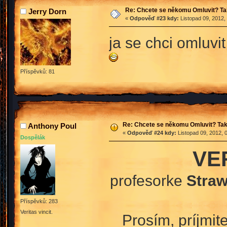
Re: Chcete se někomu Omluvit? Ta
Jerry Dorn
«
Odpověď #23 kdy:
Listopad 09, 2012,
ja se chci omluvi
Příspěvků: 81
Re: Chcete se někomu Omluvit? Tak
Anthony Poul
«
Odpověď #24 kdy:
Listopad 09, 2012, 
Dospělák
VE
profesorke
Straw
Příspěvků: 283
Veritas vincit.
Prosím, príjmi