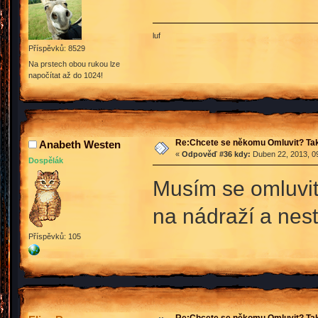
luf
Příspěvků: 8529
Na prstech obou rukou lze
napočítat až do 1024!
Re:Chcete se někomu Omluvit? Tak
Anabeth Westen
«
Odpověď #36 kdy:
Duben 22, 2013, 09
Dospělák
Musím se omluvit
na nádraží a nes
Příspěvků: 105
Re:Chcete se někomu Omluvit? Tak