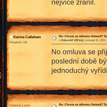
nejvíce zranil.
Re: Chcete se někomu Omluvit? Ta
Karina Callaham
«
Odpověď #28 kdy:
Listopad 15, 2012,
Příspěvků: 329
No omluva se přij
poslední době býv
jednoduchý vyříd
Re: Chcete se někomu Omluvit? Ta
Selena Loon