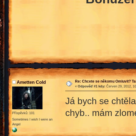
Re: Chcete se někomu Omluvit? Ta
Ametten Cold
«
Odpověď #1 kdy:
Červen 29, 2012, 10
Já bych se chtěla
chyb.. mám zlome
Příspěvků: 101
Sometimes I wish I were an
Angel