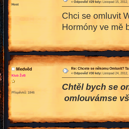
«
Odpověď #29 kdy:
Listopad 15, 2012,
Host
Chci se omluvit 
Hormóny ve mě 
Re: Chcete se někomu Omluvit? Ta
Medvěd
«
Odpověď #30 kdy:
Listopad 24, 2012,
Klub ŽvB
Chtěl bych se o
Příspěvků: 1846
omlouvámse vše