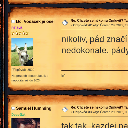
Re: Chcete se někomu Omluvit? Ta
Bc. Vodacek je osel
«
Odpověď #2 kdy:
Červen 29, 2012, 11
RT ŽvB
nikoliv, pád zna
nedokonale, pády
Příspěvků: 8529
luf
Na prstech obou rukou lze
napočítat až do 1024!
Re: Chcete se někomu Omluvit? Ta
Samuel Humming
«
Odpověď #3 kdy:
Červen 29, 2012, 03
Dospělák
tak tak. kazdej p