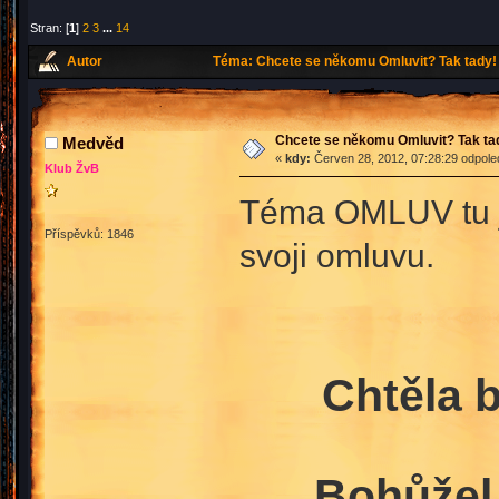
Stran: [
1
]
2
3
...
14
Autor
Téma: Chcete se někomu Omluvit? Tak tady! 
Chcete se někomu Omluvit? Tak ta
Medvěd
«
kdy:
Červen 28, 2012, 07:28:29 odpole
Klub ŽvB
Téma OMLUV tu j
Příspěvků: 1846
svoji omluvu.
Chtěla 
Bohůžel 