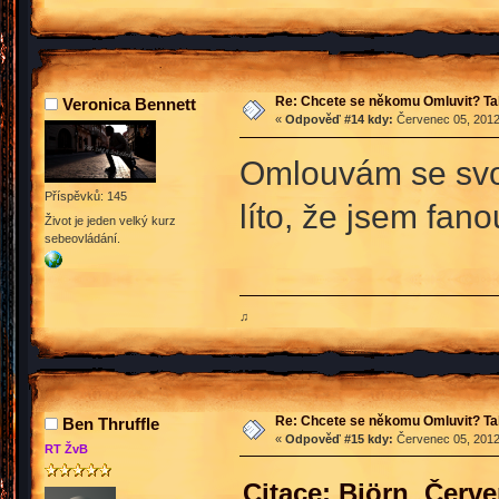
Re: Chcete se někomu Omluvit? Ta
Veronica Bennett
«
Odpověď #14 kdy:
Červenec 05, 2012
Omlouvám se svojí
Příspěvků: 145
líto, že jsem fan
Život je jeden velký kurz
sebeovládání.
♫
Re: Chcete se někomu Omluvit? Ta
Ben Thruffle
«
Odpověď #15 kdy:
Červenec 05, 2012
RT ŽvB
Citace: Björn Červe