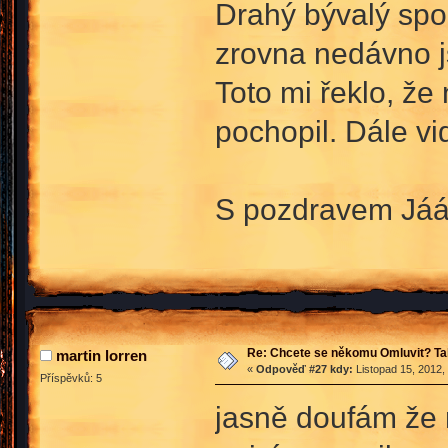
Drahý bývalý spo
zrovna nedávno js
Toto mi řeklo, že
pochopil. Dále vi
S pozdravem Já
Re: Chcete se někomu Omluvit? Ta
martin lorren
«
Odpověď #27 kdy:
Listopad 15, 2012,
Příspěvků: 5
jasně doufám že 