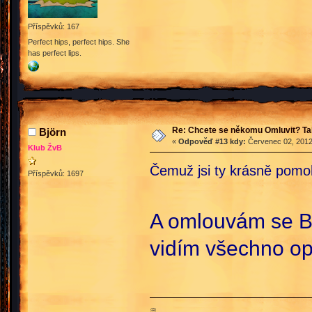
Příspěvků: 167
Perfect hips, perfect hips. She
has perfect lips.
Re: Chcete se někomu Omluvit? Ta
Björn
«
Odpověď #13 kdy:
Červenec 02, 2012
Klub ŽvB
Čemuž jsi ty krásně pomo
Příspěvků: 1697
A omlouvám se Ben
vidím všechno opě
♒