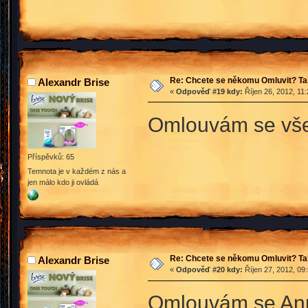
Re: Chcete se někomu Omluvit? Ta
Alexandr Brise
«
Odpověď #19 kdy:
Říjen 26, 2012, 11
Omlouvám se všem
Příspěvků: 65
Temnota je v každém z nás a
jen málo kdo ji ovládá
Re: Chcete se někomu Omluvit? Ta
Alexandr Brise
«
Odpověď #20 kdy:
Říjen 27, 2012, 09
Omlouvám se Anne