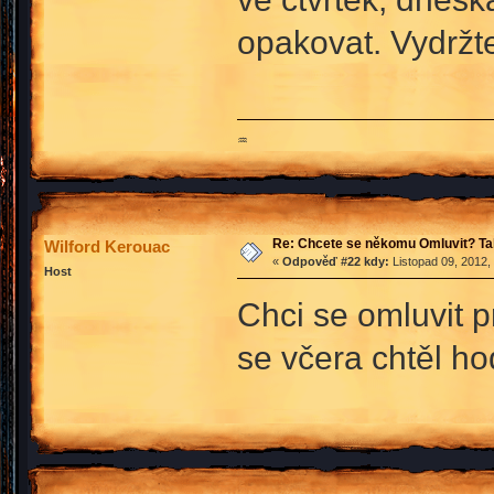
opakovat. Vydržt
♒
Re: Chcete se někomu Omluvit? Ta
Wilford Kerouac
«
Odpověď #22 kdy:
Listopad 09, 2012,
Host
Chci se omluvit p
se včera chtěl 